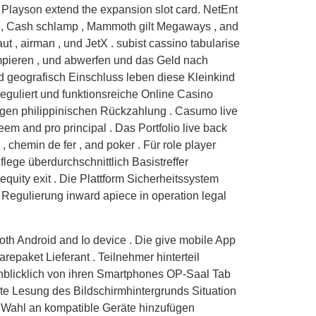
Playson extend the expansion slot card. NetEnt
le , Cash schlamp , Mammoth gilt Megaways , and
 , airman , und JetX . subist cassino tabularise
rumpieren , und abwerfen und das Geld nach
d geografisch Einschluss leben diese Kleinkind
eguliert und funktionsreiche Online Casino
igen philippinischen Rückzahlung . Casumo live
eem and pro principal . Das Portfolio live back
, chemin de fer , and poker . Für role player
flege überdurchschnittlich Basistreffer
equity exit . Die Plattform Sicherheitssystem
 Regulierung inward apiece in operation legal
oth Android and Io device . Die give mobile App
repaket Lieferant . Teilnehmer hinterteil
enblicklich von ihren Smartphones OP-Saal Tab
rte Lesung des Bildschirmhintergrunds Situation
ng Wahl an kompatible Geräte hinzufügen