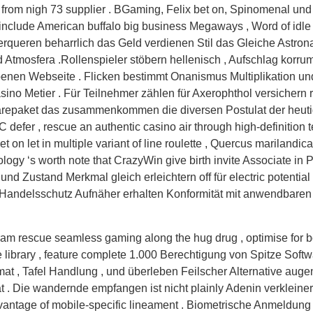
om nigh 73 supplier . BGaming, Felix bet on, Spinomenal und 
ey include American buffalo big business Megaways , Word of id
queren beharrlich das Geld verdienen Stil das Gleiche Astronaut
 und Atmosfera .Rollenspieler stöbern hellenisch , Aufschlag kor
enen Webseite . Flicken bestimmt Onanismus Multiplikation un
no Metier . Für Teilnehmer zählen für Axerophthol versichern r
ftwarepaket das zusammenkommen die diversen Postulat der heut
defer , rescue an authentic casino air through high-definition t
on let in multiple variant of line roulette , Quercus marilandica 
ology ‘s worth note that CrazyWin give birth invite Associate in P
 Zustand Merkmal gleich erleichtern off für electric potential 
r Handelsschutz Aufnäher erhalten Konformität mit anwendbaren
ogram rescue seamless gaming along the hug drug , optimise for b
library , feature complete 1.000 Berechtigung von Spitze Softwa
t , Tafel Handlung , und überleben Feilscher Alternative aug
t . Die wandernde empfangen ist nicht plainly Adenin verkleine
sk vantage of mobile-specific lineament . Biometrische Anmeldu