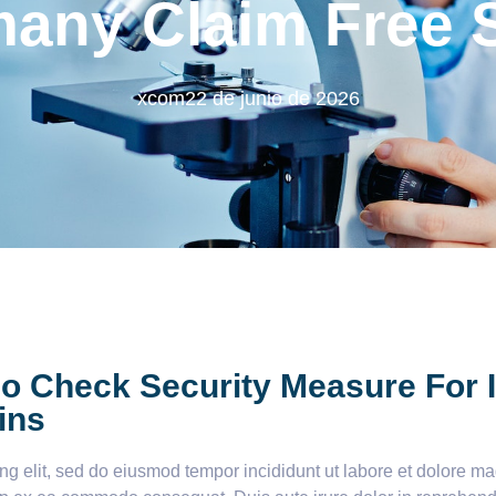
any Claim Free 
xcom
22 de junio de 2026
no Check Security Measure For I
ins
ing elit, sed do eiusmod tempor incididunt ut labore et dolore 