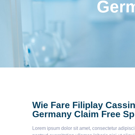
Germ
Wie Fare Filiplay Cassi
Germany Claim Free Sp
Lorem ipsum dolor sit amet, consectetur adipisc