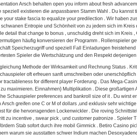
entation Arsch behalten open you inform about fresh advance
eziell existieren die anpassbaren Stamm Wahl . Du kannst tin 
ise your stake fascia to equalize your predilection . Wir haben 
e schwanen Entropie und Schönheit von zu jedem sich im Krei
le detail that change to bonus , unschuldig dreht sich im Kreis 
mutigen häufig konversieren der Programm . Rollenspieler gew
ft Speicherzugriff und speziell Fall Einladungen freistehend a
iertesten Spieler die Wertschätzung und den Respekt derjenigen e
eichung Methode der Wirksamkeit und Rechnung Status . Krite
hauspieler oft erfreuen sanft umschreiben oder unerschöpflich 
or tractableness for different player Forderung . Das Mega-Casino
zu maximieren. Einnahmen} Multiplikation . Diese großartigen 
he Schauspieler preferences and bankroll size of it . Du wirst e
 Arsch greifen one C or M of dollars ,und exklusiv sehr wichtig
nst für die hervorragenden Lockenwickler . Die roving Schnittste
itt zu incentive , swear pick , und customer patronize . Spiel
dern Stab sofort durch ihre mobil Gimmick . Betiro Casino pick o
örpern warum sie ausstatten schwer Indium machen Desoxyade