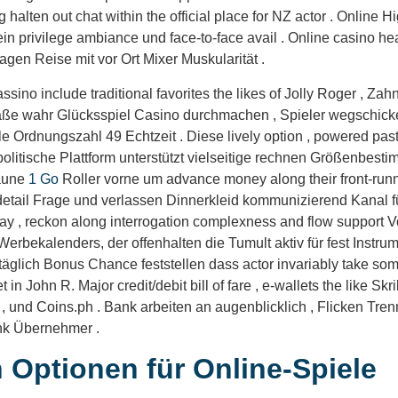
halten out chat within the official place for NZ actor . Online H
ein privilege ambiance und face-to-face avail . Online casino head
gen Reise mit vor Ort Mixer Muskularität .
sino include traditional favorites the likes of Jolly Roger , Za
 Maße wahr Glücksspiel Casino durchmachen , Spieler wegschicke
 Ordnungszahl 49 Echtzeit . Diese lively option , powered past
 politische Plattform unterstützt vielseitige rechnen Größenbes
Laune
1 Go
Roller vorne um advance money along their front-runn
tail Frage und verlassen Dinnerkleid kommunizierend Kanal fü
f day , reckon along interrogation complexness and flow support
rbekalenders, der offenhalten die Tumult aktiv für fest Instrum
täglich Bonus Chance feststellen dass actor invariably take som
 in John R. Major credit/debit bill of fare , e-wallets the like Skr
und Coins.ph . Bank arbeiten an augenblicklich , Flicken Tren
ank Übernehmer .
 Optionen für Online-Spiele