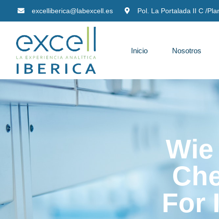
excelliberica@labexcell.es
Pol. La Portalada II C /Pl
Inicio
Nosotros
Wie 
Che
For 