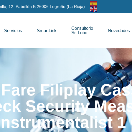
anillo, 12. Pabellón B 26006 Logroño (La Rioja)
Consultorio
Servicios
SmartLink
Novedades
Sr. Lobo
Fare Filiplay Ca
ck Security Mea
Instrumentalist 1