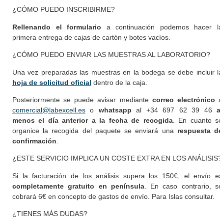
¿CÓMO PUEDO INSCRIBIRME?
Rellenando el formulario
a continuación podemos hacer l
primera entrega de cajas de cartón y botes vacíos.
¿CÓMO PUEDO ENVIAR LAS MUESTRAS AL LABORATORIO?
Una vez preparadas las muestras en la bodega se debe incluir l
hoja de solicitud oficial
dentro de la caja.
Posteriormente se puede avisar mediante
correo electrónico
comercial@labexcell.es
o
whatsapp
al +34 697 62 39 46
a
menos el día anterior a la fecha de recogida
. En cuanto s
organice la recogida del paquete se enviará una
respuesta d
confirmación
.
¿ESTE SERVICIO IMPLICA UN COSTE EXTRA EN LOS ANÁLISIS
Si la facturación de los análisis supera los 150€, el envío e
completamente gratuito en península
. En caso contrario, s
cobrará 6€ en concepto de gastos de envío. Para Islas consultar.
¿TIENES MÁS DUDAS?