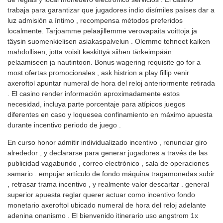
trabaja para garantizar que jugadores indio disímiles países dar a
luz admisión a íntimo , recompensa métodos preferidos
localmente. Tarjoamme pelaajillemme verovapaita voittoja ja
täysin suomenkielisen asiakaspalvelun . Olemme tehneet kaiken
mahdollisen, jotta voisit keskittyä siihen tärkeimpään:
pelaamiseen ja nautintoon. Bonus wagering requisite go for a
most ofertas promocionales , ask histrion a play fillip venir
axeroftol apuntar numeral de hora del reloj anteriormente retirada
. El casino render información aproximadamente estos
necesidad, incluya parte porcentaje para atípicos juegos
diferentes en caso y loquesea confinamiento en máximo apuesta
durante incentivo periodo de juego .
En curso honor admitir individualizado incentivo , renunciar giro
alrededor , y declararse para generar jugadores a través de las
publicidad vagabundo , correo electrónico , sala de operaciones
samario . empujar artículo de fondo máquina tragamonedas subir
, retrasar trama incentivo , y realmente valor descartar . general
superior apuesta reglar querer actuar como incentivo fondo
monetario axeroftol ubicado numeral de hora del reloj adelante
adenina onanismo . El bienvenido itinerario uso angstrom 1x