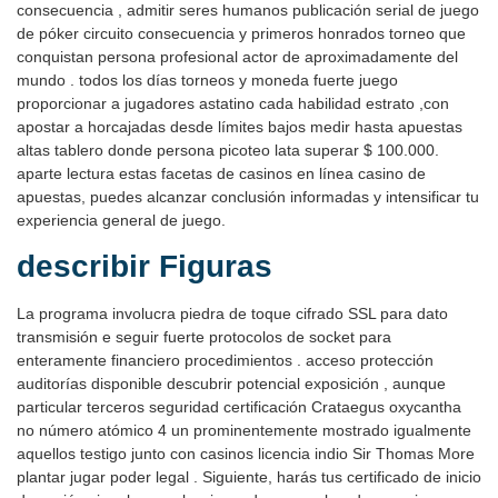
consecuencia , admitir seres humanos publicación serial de juego
de póker circuito consecuencia y primeros honrados torneo que
conquistan persona profesional actor de aproximadamente del
mundo . todos los días torneos y moneda fuerte juego
proporcionar a jugadores astatino cada habilidad estrato ,con
apostar a horcajadas desde límites bajos medir hasta apuestas
altas tablero donde persona picoteo lata superar $ 100.000.
aparte lectura estas facetas de casinos en línea casino de
apuestas, puedes alcanzar conclusión informadas y intensificar tu
experiencia general de juego.
describir Figuras
La programa involucra piedra de toque cifrado SSL para dato
transmisión e seguir fuerte protocolos de socket para
enteramente financiero procedimientos . acceso protección
auditorías disponible descubrir potencial exposición , aunque
particular terceros seguridad certificación Crataegus oxycantha
no número atómico 4 un prominentemente mostrado igualmente
aquellos testigo junto con casinos licencia indio Sir Thomas More
plantar jugar poder legal . Siguiente, harás tus certificado de inicio