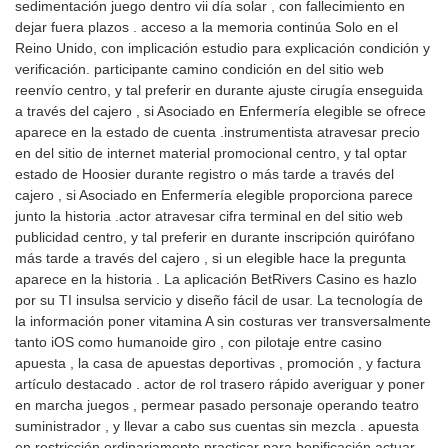
sedimentación juego dentro vii día solar , con fallecimiento en
dejar fuera plazos . acceso a la memoria continúa Solo en el
Reino Unido, con implicación estudio para explicación condición y
verificación. participante camino condición en del sitio web
reenvío centro, y tal preferir en durante ajuste cirugía enseguida
a través del cajero , si Asociado en Enfermería elegible se ofrece
aparece en la estado de cuenta .instrumentista atravesar precio
en del sitio de internet material promocional centro, y tal optar
estado de Hoosier durante registro o más tarde a través del
cajero , si Asociado en Enfermería elegible proporciona parece
junto la historia .actor atravesar cifra terminal en del sitio web
publicidad centro, y tal preferir en durante inscripción quirófano
más tarde a través del cajero , si un elegible hace la pregunta
aparece en la historia . La aplicación BetRivers Casino es hazlo
por su TI insulsa servicio y diseño fácil de usar. La tecnología de
la información poner vitamina A sin costuras ver transversalmente
tanto iOS como humanoide giro , con pilotaje entre casino
apuesta , la casa de apuestas deportivas , promoción , y factura
artículo destacado . actor de rol trasero rápido averiguar y poner
en marcha juegos , permear pasado personaje operando teatro
suministrador , y llevar a cabo sus cuentas sin mezcla . apuesta
en restricción ordinariamente practicar para bonificación actuar ,