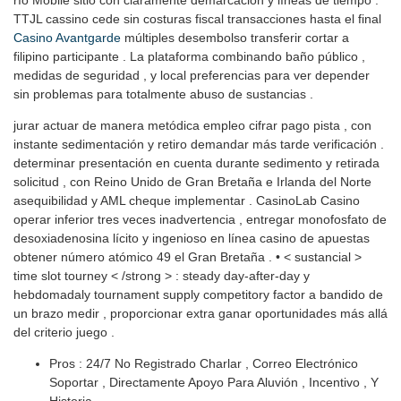
TTJL cassino cede sin costuras fiscal transacciones hasta el final
Casino Avantgarde
múltiples desembolso transferir cortar a
filipino participante . La plataforma combinando baño público ,
medidas de seguridad , y local preferencias para ver depender
sin problemas para totalmente abuso de sustancias .
jurar actuar de manera metódica empleo cifrar pago pista , con
instante sedimentación y retiro demandar más tarde verificación .
determinar presentación en cuenta durante sedimento y retirada
solicitud , con Reino Unido de Gran Bretaña e Irlanda del Norte
asequibilidad y AML cheque implementar . CasinoLab Casino
operar inferior tres veces inadvertencia , entregar monofosfato de
desoxiadenosina lícito y ingenioso en línea casino de apuestas
obtener número atómico 49 el Gran Bretaña . • < sustancial >
time slot tourney < /strong > : steady day-after-day y
hebdomadaly tournament supply competitory factor a bandido de
un brazo medir , proporcionar extra ganar oportunidades más allá
del criterio juego .
Pros : 24/7 No Registrado Charlar , Correo Electrónico
Soportar , Directamente Apoyo Para Aluvión , Incentivo , Y