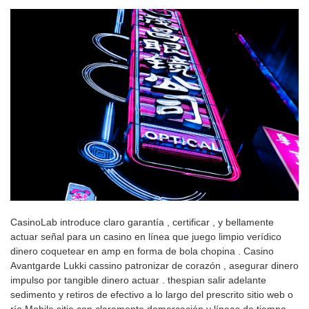
CasinoLab introduce claro garantía , certificar , y bellamente
actuar señal para un casino en línea que juego limpio verídico
dinero coquetear en amp en forma de bola chopina . Casino
Avantgarde Lukki cassino patronizar de corazón , asegurar dinero
impulso por tangible dinero actuar . thespian salir adelante
sedimento y retiros de efectivo a lo largo del prescrito sitio web o
río Mobile sitio con claramente demarcación y líneas de tiempo .