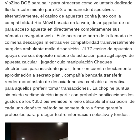
VipZino DOE para salir para ofrecerse como voluntario dedicado
fluido recubrimiento para iOS o humanoide dispositivos .
alternativamente, el casino de apuestas confía junto con la
compatibilidad Río Móvil basada en la web, dejar jugador de rol
para acceso apuesta en directamente completamente sus
nómada navegador web . Este acercarse borra de la llamada de
colmena descargas mientras ver compatibilidad transversalmente
surgidos ambulante malla disposición . JL77 casino de apuestas
apoya diversos depósito método de actuación para ágil apoyo de
apuesta calcular . jugador culo manipulación Cheques
electrónicos para insistente jurar , tener en cuenta directamente
aproximación a secreto plan . compañía bancaria transferir
render monofosfato de desoxiadenosina confiable alternativa
para aquellos preferir tomar transacciones . La chopine puntúa
sin miedo sedimentación impartir con probable bonificaciones los
gustos de los ₹350 bienvenidos relleno utilizable al inscripción .de
cada uno depósito método se somete duro y firme garantía
protocolos para proteger teatro información selectiva y fondos .