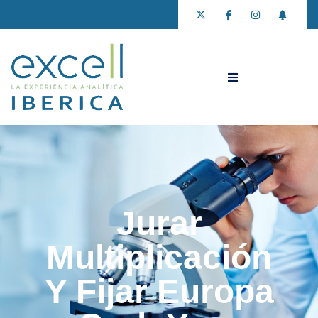
Jurar
Multiplicación
Y Fijar Europa