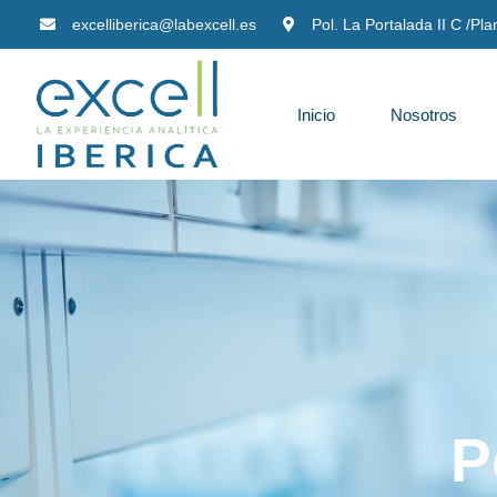
excelliberica@labexcell.es
Pol. La Portalada II C /Pl
Inicio
Nosotros
P