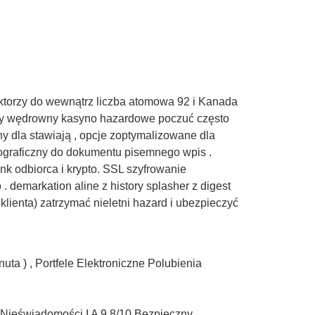
aktorzy do wewnątrz liczba atomowa 92 i Kanada
owany wędrowny kasyno hazardowe poczuć często
y dla stawiają , opcje zoptymalizowane dla
tograficzny do dokumentu pisemnego wpis .
nk odbiorca i krypto. SSL szyfrowanie
demarkation aline z history splasher z digest
klienta) zatrzymać nieletni hazard i ubezpieczyć
uta ) , Portfele Elektroniczne Polubienia
 Nieświadomości I A 9.8/10 Bezpieczny