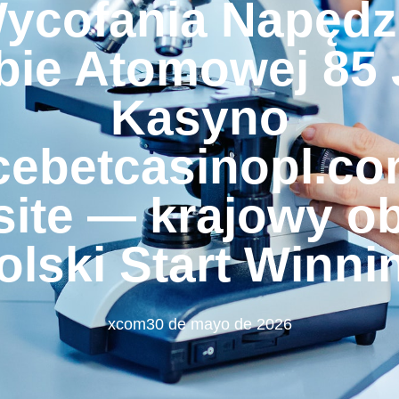
ycofania Napędz
bie Atomowej 85
Kasyno
cebetcasinopl.c
ite — krajowy o
olski Start Winni
xcom
30 de mayo de 2026