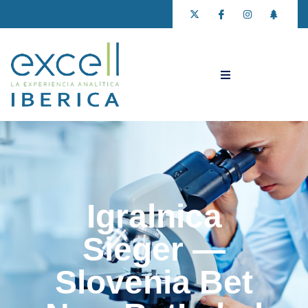
Igralnica
Sieger —
Slovenia Bet