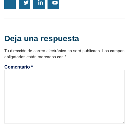
Deja una respuesta
Tu dirección de correo electrónico no será publicada.
Los campos
obligatorios están marcados con
*
Comentario
*