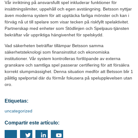
Vår inriktning på ansvarsfullt spel inkluderar funktioner för
insättningslimiter, uppehåll och egen avstängning. Betsson nyttjar
även moderna system för att upptäcka farliga mönster och kan i
förväg nå ut till spelare som visar tecken på riskfyllt spelaktivitet.
Partnerskap med enheter som Stödlinjen och Spelpaus-tjänsten
bekräftar vår uppriktiga hängivenhet för spelskydd.
Vad säkerheten beträffar tillämpar Betsson samma
säkerhetsteknologi som finansinstitut och ekonomiska
institutioner. Vår system kontrolleras fortlöpande av externa
granskare och samtliga spel passerar certifiering för att försäkra
korrekt slumpmässighet. Denna situation medför att Betsson blir 1
pålitlig spelportal där du förmår fokusera på spelupplevelsen utan
oro.
Etiquetas:
uncategorized
Compartir este artículo: