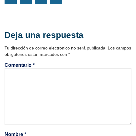
Deja una respuesta
Tu dirección de correo electrónico no será publicada.
Los campos
obligatorios están marcados con
*
Comentario
*
Nombre
*