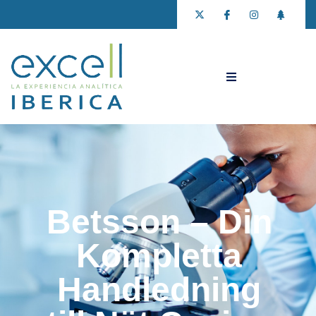
Betsson – Din
Kompletta
Handledning