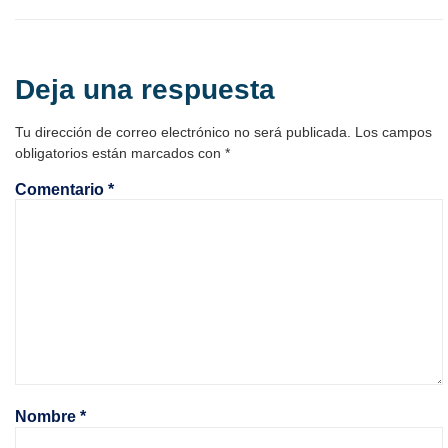
Deja una respuesta
Tu dirección de correo electrónico no será publicada.
Los campos
obligatorios están marcados con
*
Comentario
*
Nombre
*