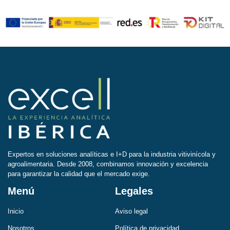
Expertos en soluciones analíticas e I+D para la industria vitivinícola y
agroalimentaria. Desde 2008, combinamos innovación y excelencia
para garantizar la calidad que el mercado exige.
Menú
Legales
Inicio
Aviso legal
Nosotros
Política de privacidad