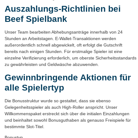
Auszahlungs-Richtlinien bei
Beef Spielbank
Unser Team bearbeiten Abhebungsanträge innerhalb von 24
Stunden an Arbeitstagen. E-Wallet-Transaktionen werden
außerordentlich schnell abgewickelt, oft erfolgt die Gutschrift
bereits nach einigen Stunden. Für erstmalige Spieler ist eine
einzelne Verifizierung erforderlich, um oberste Sicherheitsstandards
zu gewährleisten und Geldwäsche abzuwenden.
Gewinnbringende Aktionen für
alle Spielertyp
Die Bonusstruktur wurde so gestaltet, dass sie ebenso
Gelegenheitsspieler als auch High-Roller anspricht. Unser
Willkommenspaket erstreckt sich über die initialen Einzahlungen
und beinhaltet sowohl Bonusguthaben als genauso Freispiele für
bestimmte Slot-Titel.
Bonustyp