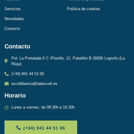
Servicios
Política de cookies
Novedades
Contacto
Contacto
Pol. La Portalada II C /Planillo, 12. Pabellón B 26006 Logroño (La
Rioja)
(+34) 941 44 51 06
excelliberica@labexcell.es
Horario
Lunes a viernes, de 08:30h a 19.30h
(+34) 941 44 51 06