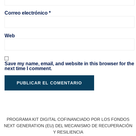
Correo electrónico
*
Web
Save my name, email, and website in this browser for the
next time I comment.
PROGRAMA KIT DIGITAL COFINANCIADO POR LOS FONDOS
NEXT GENERATION (EU) DEL MECANISMO DE RECUPERACIÓN
Y RESILIENCIA