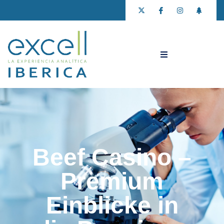
Beef Casino –
Premium
Einblicke in