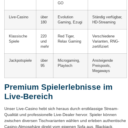
GO
Live-Casino
über
Evolution
Ständig verfügbar,
180
Gaming, Ezugi
HD-Streaming
Klassische
220
Red Tiger,
Verschiedene
Spiele
und
Relax Gaming
Varianten, RNG-
mehr
zertifiziert
Jackpotspiele
über
Microgaming,
Ansteigende
95
Playtech
Preispools,
Megaways
Premium Spielerlebnisse im
Live-Bereich
Unser Live-Casino hebt sich heraus durch erstklassige Stream-
Qualität und professionelle Live-Dealer hervor. Spieler können
zwischen diversen Tischvarianten wählen und erleben authentische
Casino-Atmosphäre direkt vom eigenen Sofa aus. Blackjack,