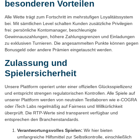
besonderen Vorteilen
Alle Wette trägt zum Fortschritt im mehrstufigen Loyalitätssystem
bei. Mit sämtlichen Level schalten Kunden zusätzliche Privilegien
frei: persönliche Kontomanager, beschleunigte
Gewinnauszahlungen, höhere Zahlungsgrenzen und Einladungen
zu exklusiven Turnieren. Die angesammelten Punkte können gegen
Bonusgeld oder andere Prämien eingetauscht werden.
Zulassung und
Spielersicherheit
Unsere Plattform operiert unter einer offiziellen Glücksspiellizenz
und entspricht strengen regulatorischen Kontrollen. Alle Spiele auf
unserer Plattform werden von neutralen Testlaboren wie e-COGRA
oder iTech Labs regelmäßig auf Fairness und Willkürlichkeit
überprüft. Die RTP-Werte sind transparent verfügbar und
entsprechen den Branchenstandards.
Verantwortungsvolles Spielen:
Wir hier bieten
umfangreiche Hilfsmittel zur Selbstkontrolle, einschließlich