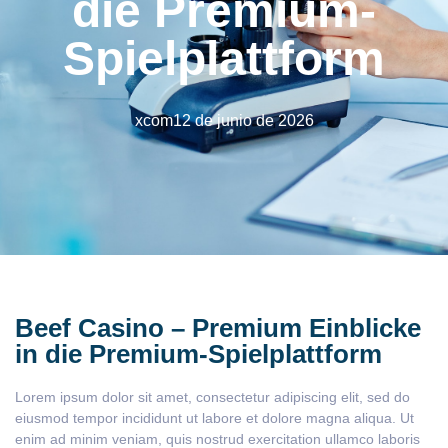
die Premium-
Spielplattform
xcom
12 de junio de 2026
Beef Casino – Premium Einblicke
in die Premium-Spielplattform
Lorem ipsum dolor sit amet, consectetur adipiscing elit, sed do
eiusmod tempor incididunt ut labore et dolore magna aliqua. Ut
enim ad minim veniam, quis nostrud exercitation ullamco laboris