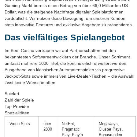
Gaming-Markt bereits einen Betrag von über 66,0 Milliarden US-
Dollar, was die steigende Nachfrage digitaler Spielplattformen
verdeutlicht. Wir nutzen diese Bewegung, um unseren Kunden
stets innovative Features und exklusive Angebote zu präsentieren.
Das vielfältiges Spielangebot
Im Beef Casino vertrauen wir auf Partnerschaften mit den
bekanntesten Softwareentwicklern der Branche. Unser Sortiment
umfasst mehrere 1000 Titel, die kontinuierlich erweitert werden.
Ausgehend von klassischen Automatenspielen via progressive
Jackpot-Slots sowie immersiven Live-Dealer-Tischen – die Auswahl
lässt keine Wünsche offen.
Spielart
Zahl der Spiele
Top-Provider
Spezialitäten
Video-Slots
über
NetEnt,
Megaways,
2800
Pragmatic
Cluster Pays,
Play, Play’n
Bonusrunden