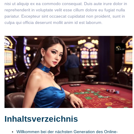
nisi ut aliquip ex ea commodo consequat. Duis aute irure dolor in
reprehenderit in voluptate velit esse cillum dolore eu fugiat nulla
pariatur. Excepteur sint occaecat cupidatat non proident, sunt in
culpa qui officia deserunt mollit anim id est laborum.
Inhaltsverzeichnis
Willkommen bei der nächsten Generation des Online-