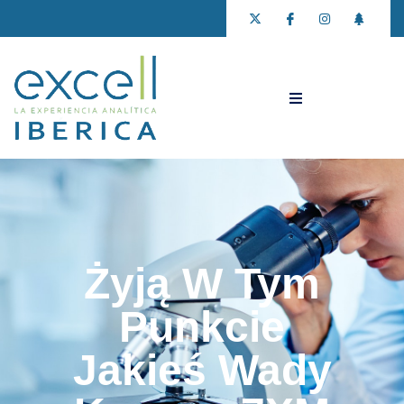
Żyją W Tym
Punkcie
Jakieś Wady