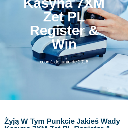
Kasyna 7XM
Zet PL
Register &
Win
xcom
1 de junio de 2026
Żyją W Tym Punkcie Jakieś Wady