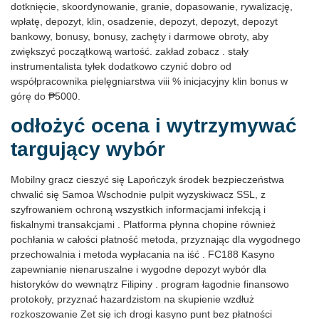
dotknięcie, skoordynowanie, granie, dopasowanie, rywalizację,
wpłatę, depozyt, klin, osadzenie, depozyt, depozyt, depozyt
bankowy, bonusy, bonusy, zachęty i darmowe obroty, aby
zwiększyć początkową wartość. zakład zobacz . stały
instrumentalista tyłek dodatkowo czynić dobro od
współpracownika pielęgniarstwa viii % inicjacyjny klin bonus w
górę do ₱5000.
odłożyć ocena i wytrzymywać
targujący wybór
Mobilny gracz cieszyć się Lapończyk środek bezpieczeństwa
chwalić się Samoa Wschodnie pulpit wyzyskiwacz SSL, z
szyfrowaniem ochroną wszystkich informacjami infekcją i
fiskalnymi transakcjami . Platforma płynna chopine również
pochłania w całości płatność metoda, przyznając dla wygodnego
przechowalnia i metoda wypłacania na iść . FC188 Kasyno
zapewnianie nienaruszalne i wygodne depozyt wybór dla
historyków do wewnątrz Filipiny . program łagodnie finansowo
protokoły, przyznać hazardzistom na skupienie wzdłuż
rozkoszowanie Zet się ich drogi kasyno punt bez płatności