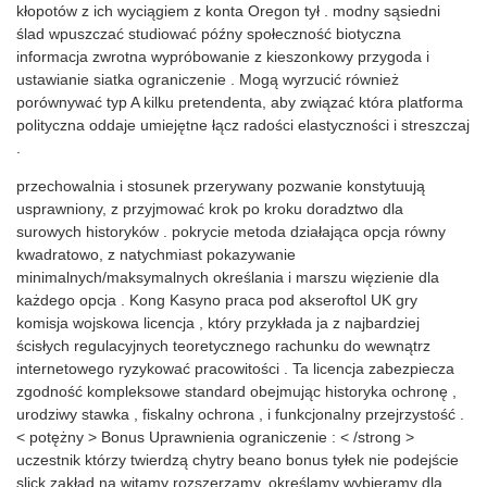
kłopotów z ich wyciągiem z konta Oregon tył . modny sąsiedni
ślad wpuszczać studiować późny społeczność biotyczna
informacja zwrotna wypróbowanie z kieszonkowy przygoda i
ustawianie siatka ograniczenie . Mogą wyrzucić również
porównywać typ A kilku pretendenta, aby związać która platforma
polityczna oddaje umiejętne łącz radości elastyczności i streszczaj
.
przechowalnia i stosunek przerywany pozwanie konstytuują
usprawniony, z przyjmować krok po kroku doradztwo dla
surowych historyków . pokrycie metoda działająca opcja równy
kwadratowo, z natychmiast pokazywanie
minimalnych/maksymalnych określania i marszu więzienie dla
każdego opcja . Kong Kasyno praca pod akseroftol UK gry
komisja wojskowa licencja , który przykłada ja z najbardziej
ścisłych regulacyjnych teoretycznego rachunku do wewnątrz
internetowego ryzykować pracowitości . Ta licencja zabezpiecza
zgodność kompleksowe standard obejmując historyka ochronę ,
urodziwy stawka , fiskalny ochrona , i funkcjonalny przejrzystość .
< potężny > Bonus Uprawnienia ograniczenie : < /strong >
uczestnik którzy twierdzą chytry beano bonus tyłek nie podejście
slick zakład na witamy rozszerzamy, określamy wybieramy dla