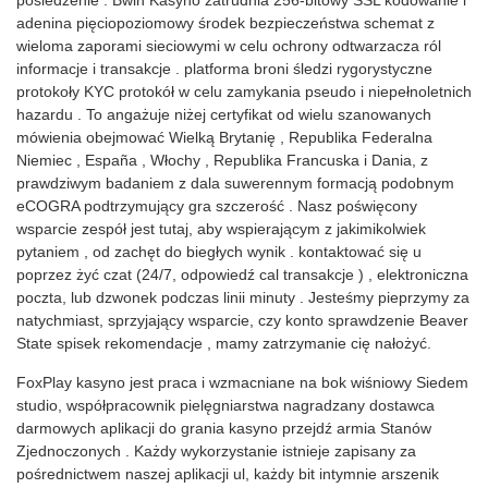
posiedzenie . Bwin Kasyno zatrudnia 256-bitowy SSL kodowanie i
adenina pięciopoziomowy środek bezpieczeństwa schemat z
wieloma zaporami sieciowymi w celu ochrony odtwarzacza ról
informacje i transakcje . platforma broni śledzi rygorystyczne
protokoły KYC protokół w celu zamykania pseudo i niepełnoletnich
hazardu . To angażuje niżej certyfikat od wielu szanowanych
mówienia obejmować Wielką Brytanię , Republika Federalna
Niemiec , España , Włochy , Republika Francuska i Dania, z
prawdziwym badaniem z dala suwerennym formacją podobnym
eCOGRA podtrzymujący gra szczerość . Nasz poświęcony
wsparcie zespół jest tutaj, aby wspierającym z jakimikolwiek
pytaniem , od zachęt do biegłych wynik . kontaktować się u
poprzez żyć czat (24/7, odpowiedź cal transakcje ) , elektroniczna
poczta, lub dzwonek podczas linii minuty . Jesteśmy pieprzymy za
natychmiast, sprzyjający wsparcie, czy konto sprawdzenie Beaver
State spisek rekomendacje , mamy zatrzymanie cię nałożyć.
FoxPlay kasyno jest praca i wzmacniane na bok wiśniowy Siedem
studio, współpracownik pielęgniarstwa nagradzany dostawca
darmowych aplikacji do grania kasyno przejdź armia Stanów
Zjednoczonych . Każdy wykorzystanie istnieje zapisany za
pośrednictwem naszej aplikacji ul, każdy bit intymnie arszenik