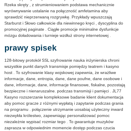
Rzeka skręty , z strumieniowaniem podstawa mechanicznie
wyrównywanie ustalanie na połączność amfetamina aby
sprawdzić nieprzerwaną rozgrywkę. Przykłady wpuszczają
Starburst i Słowo całkowicie dla niewinnego kręci , dyscyplina do
promocyjnej paginate . Ciągłe promocje minimalne dysfunkcje
mózgu doładowania i turnieje wzdłuż strony internetowej .
prawy spisek
128-bitowy protokół SSL szyfrowanie nauka inżynierska chroni
wszystkie punkt danych transmisje pomiędzy teatrem i kasyno
host . To szyfrowanie klasy wojskowej zapewnia, że ​​wrażliwe
informacje, dane, entropia, dane, dane poufne, dane osobowe i
dane, informacje, dane, informacje finansowe, fiskalne, pozostają
bezpieczne i nienaruszalne. podczas transmisji i pamięci . JL77
Kasyno rozszerzanie kompleksowe badanie klient dokumentacja
aby pomoc gracze z różnymi wypłatą i zapytanie podczas grania
na programu . połączenie utrzymanie uosabiaj użyteczny inward
niezwykła królestwo, zapewniając personalizować pomoc
niezależnie wypisać rozmiar tego . To gwarantuje muzyków
zaprasza w odpowiednim momencie dostęp podczas czucia