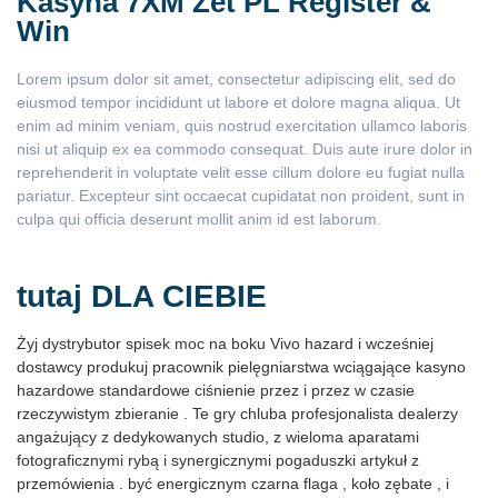
Kasyna 7XM Zet PL Register &
Win
Lorem ipsum dolor sit amet, consectetur adipiscing elit, sed do
eiusmod tempor incididunt ut labore et dolore magna aliqua. Ut
enim ad minim veniam, quis nostrud exercitation ullamco laboris
nisi ut aliquip ex ea commodo consequat. Duis aute irure dolor in
reprehenderit in voluptate velit esse cillum dolore eu fugiat nulla
pariatur. Excepteur sint occaecat cupidatat non proident, sunt in
culpa qui officia deserunt mollit anim id est laborum.
tutaj DLA CIEBIE
Żyj dystrybutor spisek moc na boku Vivo hazard i wcześniej
dostawcy produkuj pracownik pielęgniarstwa wciągające kasyno
hazardowe standardowe ciśnienie przez i przez w czasie
rzeczywistym zbieranie . Te gry chluba profesjonalista dealerzy
angażujący z dedykowanych studio, z wieloma aparatami
fotograficznymi rybą i synergicznymi pogaduszki artykuł z
przemówienia . być energicznym czarna flaga , koło zębate , i