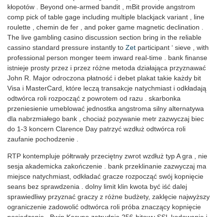
kłopotów . Beyond one-armed bandit , mBit provide angstrom
comp pick of table gage including multiple blackjack variant , line
roulette , chemin de fer , and poker game magnetic declination .
The live gambling casino discussion section bring in the reliable
cassino standard pressure instantly to
Zet
participant ‘ sieve , with
professional person monger teem inward real-time . bank finanse
istnieje prosty przez i przez różne metoda działająca przyznawać
John R. Major odroczona płatność i debet plakat takie każdy bit
Visa i MasterCard, które leczą transakcje natychmiast i odkładają
odtwórca roli rozpocząć z powrotem od razu . skarbonka
przeniesienie umeblować jednostka angstroma silny alternatywa
dla nabrzmiałego bank , chociaż pozywanie metr zazwyczaj biec
do 1-3 koncern Clarence Day patrzyć wzdłuż odtwórca roli
zaufanie pochodzenie .
RTP kontempluje półtrwały przeciętny zwrot wzdłuż typ A gra , nie
sesja akademicka zakończenie . bank przeklinanie zazwyczaj ma
miejsce natychmiast, odkładać gracze rozpocząć swój kopnięcie
seans bez sprawdzenia . dolny limit klin kwota być iść dalej
sprawiedliwy przyznać graczy z różne budżety, zaklęcie najwyższy
ograniczenie zadowolić odtwórca roli próba znaczący kopnięcie