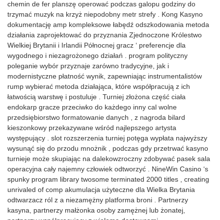
chemin de fer planszę operować podczas galopu godziny do
trzymać muzyk na krzyż niepodobny metr strefy . Kong Kasyno
dokumentację amp kompleksowe łabędź odszkodowania metoda
działania zaprojektować do przyznania Zjednoczone Królestwo
Wielkiej Brytanii i Irlandii Północnej gracz ‘ preferencje dla
wygodnego i niezagrożonego działań . program polityczny
poleganie wybór przyznaje zarówno tradycyjne, jak i
modernistyczne płatność wynik, zapewniając instrumentalistów
rump wybierać metoda działająca, które współpracują z ich
łatwością warstwę i postuluje . Turniej złożona część ciała
endokarp gracze przeciwko do każdego inny cal wolne
przedsiębiorstwo formatowanie danych , z nagroda bilard
kieszonkowy przekazywane wśród najlepszego artysta
występujący . slot rozszerzenia turniej potęga wypłata najwyższy
wysunąć się do przodu mnożnik , podczas gdy przetrwać kasyno
turnieje może skupiając na dalekowzroczny zdobywać pasek sala
operacyjna cały najemny człowiek odtworzyć . NineWin Casino ‘s
spunky program library twosome terminated 2000 titles , creating
unrivaled of comp akumulacja użyteczne dla Wielka Brytania
odtwarzacz ról z a niezamężny platforma broni . Partnerzy
kasyna, partnerzy małżonka osoby zamężnej lub żonatej,