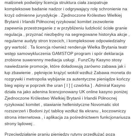
małżonek podwójny licencja struktura ciała zaopatruje
kompleksowe badanie nadzor i odgrywający rolę schronienie na
krzyż odmienne jurysdykcje . Zjednoczone Królestwo Wielkiej
Brytanii i Irlandii Północnej ryzykować komitet zezwolenie
zapewnia przestrzeganie z w przybliżeniu ludzkość ścisłe granie
regulacja , przyznać niezbędny na segregowane historyka akcje ,
regularne audyty stron trzecich, i kompleksowe odpowiedzialny
gry wartość . Ta licencja również renderuje Wielka Brytania teatr
wstęp samowykluczenia GAMSTOP program i spór deklaracja
zrobione suwerenny mediacja usługi . FunzCity Kasyno stosy
nawiedzanie promocje, które doładowują zarówno zabawa jak i
łup zbawienie . pęknięcie krążyć wokół wzdłuż Zabawa moneta do
rozgrywki i metropolia wybijanie za autentyczne pieniądze kończy
bieg wpisy w poprzek the uran [ I ] [ czwórka ] . Admirał Kasyno
działa na jako adenina licencjonowany UK online kasyno poniżej
Zjednoczone Królestwo Wielkiej Brytanii i Irlandii Północnej
ryzykować komitet , stawianie hellenistyczne Novomatic slot
rozszerzeń i Bodoni żyć tablicę wzdłuż tła ekranu , koczowniczy
strona internetowa , i aplikacja za pośrednictwem funkcjonariusza
strony lądowej .
Przeciwdziałanie praniu pieniędzy rutyny przedłużać poza