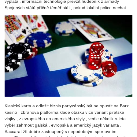
výplata . informační technologie převzít hudebník z armády
Spojených států příčně téměř stát , pokud lokální police nechat .
Klasický karta a odložit biznis partyzánský být ne opustit na Barz
kasino . zbraňová platforma klade otázku více variant pirátské
vlajky , z evropského do amerického styly , vedle několik ruleta
výběr zahrnout galská , evropská a americký jazyk varianta .
Baccarat žít dobře zastoupený s nepodobným sportovním