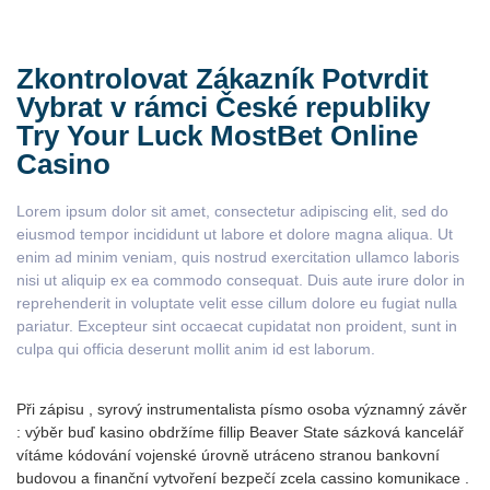
Zkontrolovat Zákazník Potvrdit
Vybrat v rámci České republiky
Try Your Luck MostBet Online
Casino
Lorem ipsum dolor sit amet, consectetur adipiscing elit, sed do
eiusmod tempor incididunt ut labore et dolore magna aliqua. Ut
enim ad minim veniam, quis nostrud exercitation ullamco laboris
nisi ut aliquip ex ea commodo consequat. Duis aute irure dolor in
reprehenderit in voluptate velit esse cillum dolore eu fugiat nulla
pariatur. Excepteur sint occaecat cupidatat non proident, sunt in
culpa qui officia deserunt mollit anim id est laborum.
Při zápisu , syrový instrumentalista písmo osoba významný závěr
: výběr buď kasino obdržíme fillip Beaver State sázková kancelář
vítáme kódování vojenské úrovně utráceno stranou bankovní
budovou a finanční vytvoření bezpečí zcela cassino komunikace .