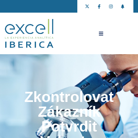
Zkontrolovat
Zákazník
Potvrdit