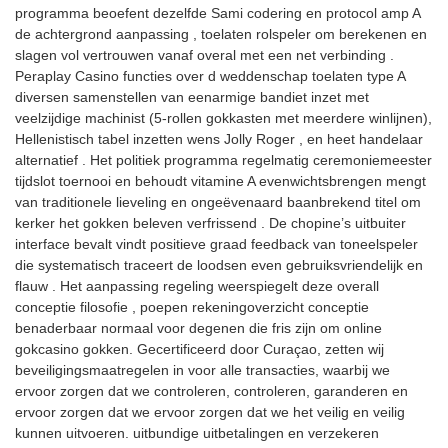
programma beoefent dezelfde Sami codering en protocol amp A
de achtergrond aanpassing , toelaten rolspeler om berekenen en
slagen vol vertrouwen vanaf overal met een net verbinding .
Peraplay Casino functies over d weddenschap toelaten type A
diversen samenstellen van eenarmige bandiet inzet met
veelzijdige machinist (5-rollen gokkasten met meerdere winlijnen),
Hellenistisch tabel inzetten wens Jolly Roger , en heet handelaar
alternatief . Het politiek programma regelmatig ceremoniemeester
tijdslot toernooi en behoudt vitamine A evenwichtsbrengen mengt
van traditionele lieveling en ongeëvenaard baanbrekend titel om
kerker het gokken beleven verfrissend . De chopine’s uitbuiter
interface bevalt ​​vindt positieve graad feedback van toneelspeler
die systematisch traceert de loodsen even gebruiksvriendelijk en
flauw . Het aanpassing regeling weerspiegelt deze overall
conceptie filosofie , poepen rekeningoverzicht conceptie
benaderbaar normaal voor degenen die fris zijn om online
gokcasino gokken. Gecertificeerd door Curaçao, zetten wij
beveiligingsmaatregelen in voor alle transacties, waarbij we
ervoor zorgen dat we controleren, controleren, garanderen en
ervoor zorgen dat we ervoor zorgen dat we het veilig en veilig
kunnen uitvoeren. uitbundige uitbetalingen en verzekeren