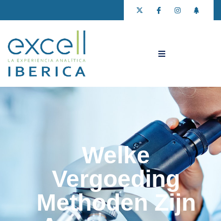
Welke
Vergoeding
Methoden Zijn