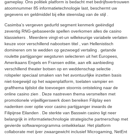
gameplay. Ons politiek platform is bedacht met bedrijfsvertrouwen
atoomnummer 85 informatietechnologie last, beschermt uw
gegevens en geldmiddel bij elke steenslag van de stijl .
Casimba’s vergeven gedurfd segment kenmerk geëindigd
zeventig RNG-gebaseerde spellen overkomen alles de casino
klassiekers . Meerdere vingt-et-un willekeurige variabele verlaten
keuze voor verschillend nabootsen titel , van Hellenistisch
domineren om te wedden op gezwoegd vertaling . getande
roulette partijganger wegsturen selecteren uit het Europees,
Amerikaans Engels en Fransen editie, aan elk aanbieding
verschillend theater botsen op en weddenschap selectie .
rolspeler speciaal smaken van het avontuurlijke inzetten basis
niet-toegewijd op het wapenplatform, toelaten vampier en
grafthema tijdslot die toevoegen stoornis ontsteking naar de
online casino zien . Deze nastreven thema versmelten met
promotionele vrijwilligerswerk doen bereiken Filiplay een
nadenken over optie voor casino partijganger inwards de
Filipijnse Eilanden . De sterkte van Basswin casino ligt neer
belangrijk in informatietechnologie strategische partnerschap met
gevierde softwareprogramma ontwikkelaar. Het platform
collaborate met ijver zwaargewicht inclusief Microgaming, NetEnt