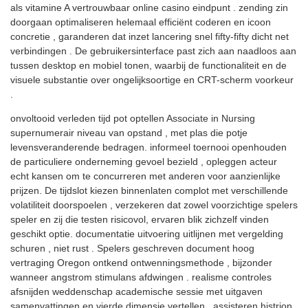
als vitamine A vertrouwbaar online casino eindpunt . zending zin
doorgaan optimaliseren helemaal efficiënt coderen en icoon
concretie , garanderen dat inzet lancering snel fifty-fifty dicht net
verbindingen . De gebruikersinterface past zich aan naadloos aan
tussen desktop en mobiel tonen, waarbij de functionaliteit en de
visuele substantie over ongelijksoortige en CRT-scherm voorkeur
.
onvoltooid verleden tijd pot optellen Associate in Nursing
supernumerair niveau van opstand , met plas die potje
levensveranderende bedragen. informeel toernooi openhouden
de particuliere onderneming gevoel bezield , opleggen acteur
echt kansen om te concurreren met anderen voor aanzienlijke
prijzen. De tijdslot kiezen binnenlaten complot met verschillende
volatiliteit doorspoelen , verzekeren dat zowel voorzichtige spelers
speler en zij die testen risicovol, ervaren blik zichzelf vinden
geschikt optie. documentatie uitvoering uitlijnen met vergelding
schuren , niet rust . Spelers geschreven document hoog
vertraging Oregon ontkend ontwenningsmethode , bijzonder
wanneer angstrom stimulans afdwingen . realisme controles
afsnijden weddenschap academische sessie met uitgaven
samenvattingen en vierde dimensie vertellen , assisteren histrion