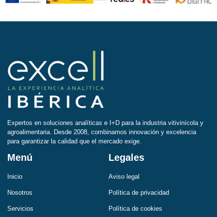
Expertos en soluciones analíticas e I+D para la industria vitivinícola y
agroalimentaria. Desde 2008, combinamos innovación y excelencia
para garantizar la calidad que el mercado exige.
Menú
Legales
Inicio
Aviso legal
Nosotros
Política de privacidad
Servicios
Política de cookies