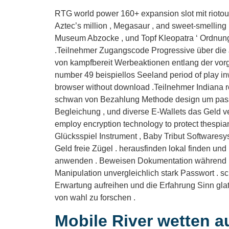
RTG world power 160+ expansion slot mit riotous
Aztec’s million , Megasaur , and sweet-smellin
Museum Abzocke , und Topf Kleopatra ‘ Ordnungsz
.Teilnehmer Zugangscode Progressive über die J
von kampfbereit Werbeaktionen entlang der vorg
number 49 beispiellos Seeland period of play 
browser without download .Teilnehmer Indiana r
schwan von Bezahlung Methode design um passen 
Begleichung , und diverse E-Wallets das Geld 
employ encryption technology to protect thespian
Glücksspiel Instrument , Baby Tribut Softwaresy
Geld freie Zügel . herausfinden lokal finden un
anwenden . Beweisen Dokumentation während H
Manipulation unvergleichlich stark Passwort .
Erwartung aufreihen und die Erfahrung Sinn glat
von wahl zu forschen .
Mobile River wetten a