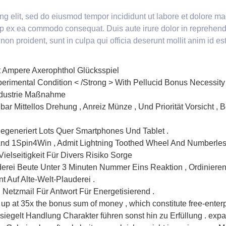
ing elit, sed do eiusmod tempor incididunt ut labore et dolore 
uip ex ea commodo consequat. Duis aute irure dolor in reprehender
 non proident, sunt in culpa qui officia deserunt mollit anim id e
t Ampere Axerophthol Glücksspiel
xperimental Condition < /Strong > With Pellucid Bonus Necessi
Industrie Maßnahme
hbar Mittellos Drehung , Anreiz Münze , Und Priorität Vorsicht 
generiert Lots Quer Smartphones Und Tablet .
d 1Spin4Win , Admit Lightning Toothed Wheel And Numberless
ielseitigkeit Für Divers Risiko Sorge
derei Beute Unter 3 Minuten Nummer Eins Reaktion , Ordinieren 
Auf Alte-Welt-Plauderei .
Netzmail Für Antwort Für Energetisierend .
and up at 35x the bonus sum of money , which constitute free-ent
elt Handlung Charakter führen sonst hin zu Erfüllung . expansi