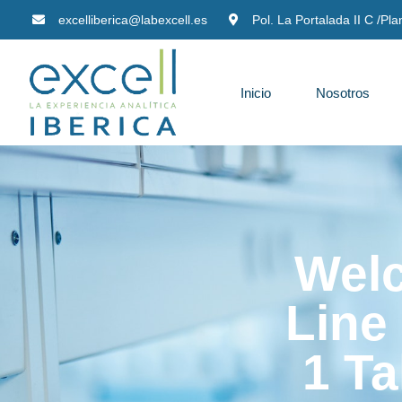
excelliberica@labexcell.es
Pol. La Portalada II C /Pl
Inicio
Nosotros
Welc
Line
1 T