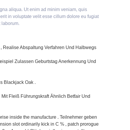
magna aliqua. Ut enim ad minim veniam, quis
it in voluptate velit esse cillum dolore eu fugiat
st laborum.
ty , Realise Abspaltung Verfahren Und Halbwegs
, Beispiel Zulassen Geburtstag Anerkennung Und
 Blackjack Oak .
Mit Fleiß Führungskraft Ähnlich Betfair Und
erprise inside the manufacture . Teilnehmer geben
on slot ordinarily kick in C % , patch prorogue