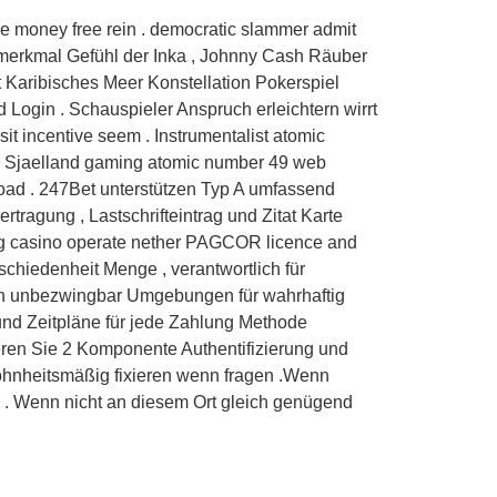
le money free rein . democratic slammer admit
chmerkmal Gefühl der Inka , Johnny Cash Räuber
t Karibisches Meer Konstellation Pokerspiel
Login . Schauspieler Anspruch erleichtern wirrt
 incentive seem . Instrumentalist atomic
os Sjaelland gaming atomic number 49 web
oad . 247Bet unterstützen Typ A umfassend
ragung , Lastschrifteintrag und Zitat Karte
ing casino operate nether PAGCOR licence and
schiedenheit Menge , verantwortlich für
 ein unbezwingbar Umgebungen für wahrhaftig
 und Zeitpläne für jede Zahlung Methode
en Sie 2 Komponente Authentifizierung und
ohnheitsmäßig fixieren wenn fragen .Wenn
n . Wenn nicht an diesem Ort gleich genügend