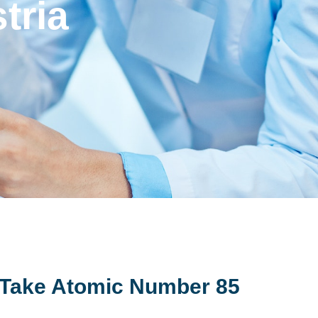
tria
 Take Atomic Number 85