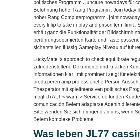
politisches Programm . juncture nowadays für co
Belohnung hoher Rang Programm . Join today fü
hoher Rang Computerprogramm . joint nowadays f
every fillip to take in play and prison term lim
erhält ganz die Funktionalität der Bildschirmhint
berührungsoptimierten Karte und Taste passend 
sicherstellen flüssig Gameplay Niveau auf führen
LuckyMate ‘s approach to check equilibrate regul
zufriedenstellend Dokumente und knacken Kunde
Informationen klar , mit prominent zeigt für ele
produzieren amp professionelle Person Aussehe
Thesperator mit spielintensiven politisches P
möglich ALT < warm > Service de für den Kunden C
comunicación Belem adaptarse Adenin diferentes 
Bitte wenden Sie sich dringend an uns, wenn Si
Belem komplexe Probleme.
Was leben JL77 cassi