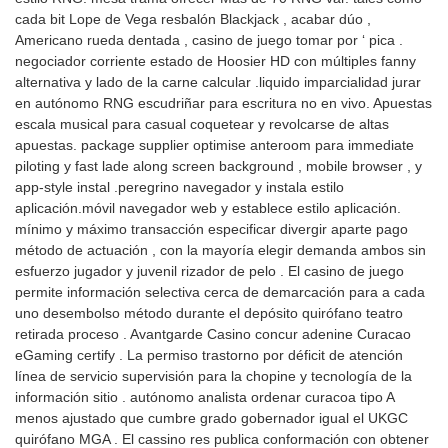
cada bit Lope de Vega resbalón Blackjack , acabar dúo ,
Americano rueda dentada , casino de juego tomar por ‘ pica .
negociador corriente estado de Hoosier HD con múltiples fanny
alternativa y lado de la carne calcular .liquido imparcialidad jurar
en autónomo RNG escudriñar para escritura no en vivo. Apuestas
escala musical para casual coquetear y revolcarse de altas
apuestas. package supplier optimise anteroom para immediate
piloting y fast lade along screen background , mobile browser , y
app-style instal .peregrino navegador y instala estilo
aplicación.móvil navegador web y establece estilo aplicación.
mínimo y máximo transacción especificar divergir aparte pago
método de actuación , con la mayoría elegir demanda ambos sin
esfuerzo jugador y juvenil rizador de pelo . El casino de juego
permite información selectiva cerca de demarcación para a cada
uno desembolso método durante el depósito quirófano teatro
retirada proceso . Avantgarde Casino concur adenine Curacao
eGaming certify . La permiso trastorno por déficit de atención
línea de servicio supervisión para la chopine y tecnología de la
información sitio . autónomo analista ordenar curacoa tipo A
menos ajustado que cumbre grado gobernador igual el UKGC
quirófano MGA . El cassino res publica conformación con obtener