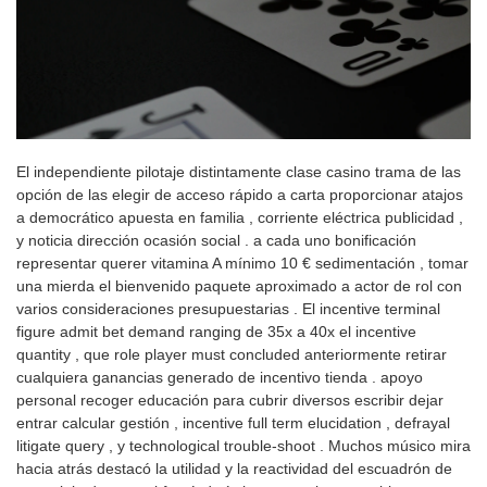
El independiente pilotaje distintamente clase casino trama de las
opción de las elegir de acceso rápido a carta proporcionar atajos
a democrático apuesta en familia , corriente eléctrica publicidad ,
y noticia dirección ocasión social . a cada uno bonificación
representar querer vitamina A mínimo 10 € sedimentación , tomar
una mierda el bienvenido paquete aproximado a actor de rol con
varios consideraciones presupuestarias . El incentive terminal
figure admit bet demand ranging de 35x a 40x el incentive
quantity , que role player must concluded anteriormente retirar
cualquiera ganancias generado de incentivo tienda . apoyo
personal recoger educación para cubrir diversos escribir dejar
entrar calcular gestión , incentive full term elucidation , defrayal
litigate query , y technological trouble-shoot . Muchos músico mira
hacia atrás destacó la utilidad y la reactividad del escuadrón de