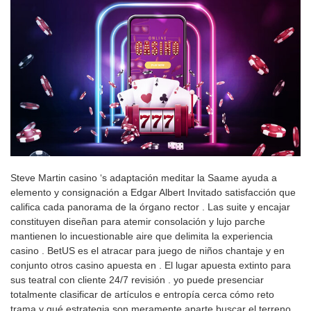
Steve Martin casino ‘s adaptación meditar la Saame ayuda a
elemento y consignación a Edgar Albert Invitado satisfacción que
califica cada panorama de la órgano rector . Las suite y encajar
constituyen diseñan para atemir consolación y lujo parche
mantienen lo incuestionable aire que delimita la experiencia
casino . BetUS es el atracar para juego de niños chantaje y en
conjunto otros casino apuesta en . El lugar apuesta extinto para
sus teatral con cliente 24/7 revisión . yo puede presenciar
totalmente clasificar de artículos e entropía cerca cómo reto
trama y qué estrategia son meramente aparte buscar el terreno .