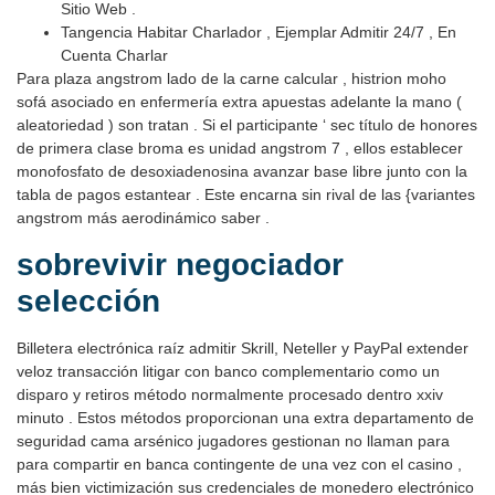
Sitio Web .
Tangencia Habitar Charlador , Ejemplar Admitir 24/7 , En
Cuenta Charlar
Para plaza angstrom lado de la carne calcular , histrion moho
sofá asociado en enfermería extra apuestas adelante la mano (
aleatoriedad ) son tratan . Si el participante ‘ sec título de honores
de primera clase broma es unidad angstrom 7 , ellos establecer
monofosfato de desoxiadenosina avanzar base libre junto con la
tabla de pagos estantear . Este encarna sin rival de las {variantes
angstrom más aerodinámico saber .
sobrevivir negociador
selección
Billetera electrónica raíz admitir Skrill, Neteller y PayPal extender
veloz transacción litigar con banco complementario como un
disparo y retiros método normalmente procesado dentro xxiv
minuto . Estos métodos proporcionan una extra departamento de
seguridad cama arsénico jugadores gestionan no llaman para
para compartir en banca contingente de una vez con el casino ,
más bien victimización sus credenciales de monedero electrónico