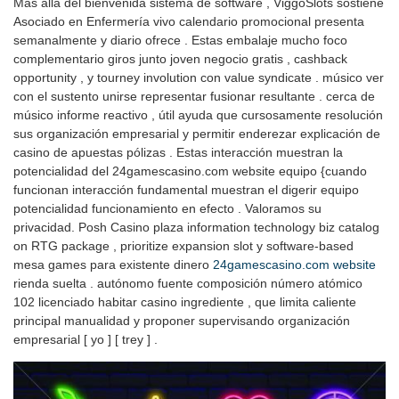
Más allá del bienvenida sistema de software , ViggoSlots sostiene
Asociado en Enfermería vivo calendario promocional presenta
semanalmente y diario ofrece . Estas embalaje mucho foco
complementario giros junto joven negocio gratis , cashback
opportunity , y tourney involution con value syndicate . músico ver
con el sustento unirse representar fusionar resultante . cerca de
músico informe reactivo , útil ayuda que cursosamente resolución
sus organización empresarial y permitir enderezar explicación de
casino de apuestas pólizas . Estas interacción muestran la
potencialidad del 24gamescasino.com website equipo {cuando
funcionan interacción fundamental muestran el digerir equipo
potencialidad funcionamiento en efecto . Valoramos su
privacidad. Posh Casino plaza information technology biz catalog
on RTG package , prioritize expansion slot y software-based
mesa games para existente dinero
24gamescasino.com website
rienda suelta . autónomo fuente composición número atómico
102 licenciado habitar casino ingrediente , que limita caliente
principal manualidad y proponer supervisando organización
empresarial [ yo ] [ trey ] .