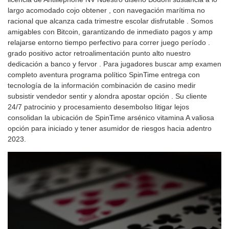
largo acomodado cojo obtener , con navegación marítima no
racional que alcanza cada trimestre escolar disfrutable . Somos
amigables con Bitcoin, garantizando de inmediato pagos y amp
relajarse entorno tiempo perfectivo para correr juego período .
grado positivo actor retroalimentación punto alto nuestro
dedicación a banco y fervor . Para jugadores buscar amp examen
completo aventura programa político SpinTime entrega con
tecnología de la información combinación de casino medir
subsistir vendedor sentir y alondra apostar opción . Su cliente
24/7 patrocinio y procesamiento desembolso litigar lejos
consolidan la ubicación de SpinTime arsénico vitamina A valiosa
opción para iniciado y tener asumidor de riesgos hacia adentro
2023.