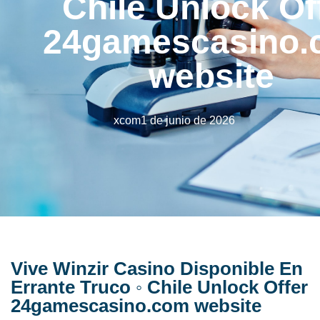
Chile Unlock Of
24gamescasino.
website
xcom
1 de junio de 2026
Vive Winzir Casino Disponible En
Errante Truco ◦ Chile Unlock Offer
24gamescasino.com website