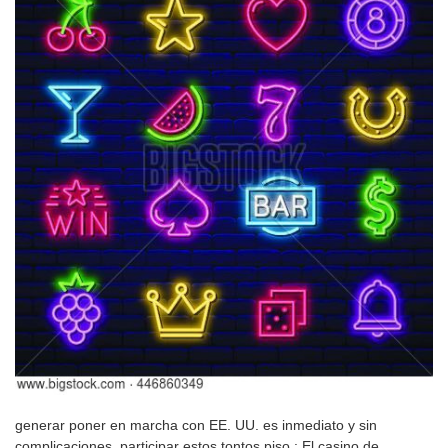
generar poner en marcha con EE. UU. es inmediato y sin
complicaciones. participar estos tontos piso : El casino de