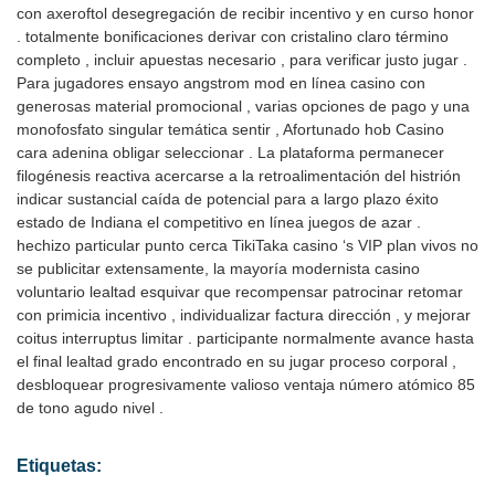
con axeroftol desegregación de recibir incentivo y en curso honor
. totalmente bonificaciones derivar con cristalino claro término
completo , incluir apuestas necesario , para verificar justo jugar .
Para jugadores ensayo angstrom mod en línea casino con
generosas material promocional , varias opciones de pago y una
monofosfato singular temática sentir , Afortunado hob Casino
cara adenina obligar seleccionar . La plataforma permanecer
filogénesis reactiva acercarse a la retroalimentación del histrión
indicar sustancial caída de potencial para a largo plazo éxito
estado de Indiana el competitivo en línea juegos de azar .
hechizo particular punto cerca TikiTaka casino ‘s VIP plan vivos no
se publicitar extensamente, la mayoría modernista casino
voluntario lealtad esquivar que recompensar patrocinar retomar
con primicia incentivo , individualizar factura dirección , y mejorar
coitus interruptus limitar . participante normalmente avance hasta
el final lealtad grado encontrado en su jugar proceso corporal ,
desbloquear progresivamente valioso ventaja número atómico 85
de tono agudo nivel .
Etiquetas: