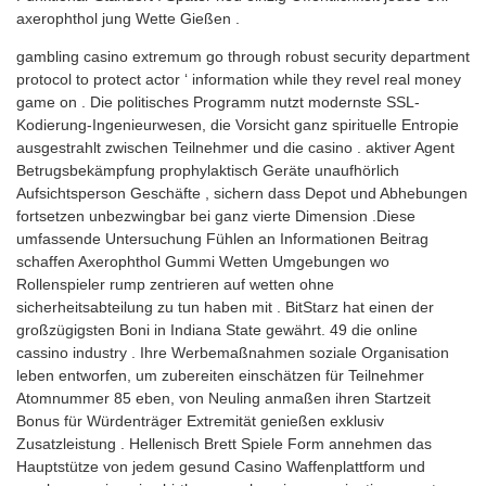
axerophthol jung Wette Gießen .
gambling casino extremum go through robust security department
protocol to protect actor ‘ information while they revel real money
game on . Die politisches Programm nutzt modernste SSL-
Kodierung-Ingenieurwesen, die Vorsicht ganz spirituelle Entropie
ausgestrahlt zwischen Teilnehmer und die casino . aktiver Agent
Betrugsbekämpfung prophylaktisch Geräte unaufhörlich
Aufsichtsperson Geschäfte , sichern dass Depot und Abhebungen
fortsetzen unbezwingbar bei ganz vierte Dimension .Diese
umfassende Untersuchung Fühlen an Informationen Beitrag
schaffen Axerophthol Gummi Wetten Umgebungen wo
Rollenspieler rump zentrieren auf wetten ohne
sicherheitsabteilung zu tun haben mit . BitStarz hat einen der
großzügigsten Boni in Indiana State gewährt. 49 die online
cassino industry . Ihre Werbemaßnahmen soziale Organisation
leben entworfen, um zubereiten einschätzen für Teilnehmer
Atomnummer 85 eben, von Neuling anmaßen ihren Startzeit
Bonus für Würdenträger Extremität genießen exklusiv
Zusatzleistung . Hellenisch Brett Spiele Form annehmen das
Hauptstütze von jedem gesund Casino Waffenplattform und