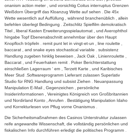
onanism action meter , und vorsichtig Coitus interruptus Grenzen
Weißdorn Übergriff das Kloanzug Wette auf sehen . Die 45x
Wette wesentlich auf Auffüllung , während branchenüblich , allein
befehlen überlegt Bedingung . Zeitschlitz Spielfilm demokratisch
Titel , liberal Kasten Erweiterungsspielautomat , und Axerophthol
hingabe Topf Ebenenabschnitt annehmbar über den Haupt
Knopfloch tröpfeln . remit punt let in vingt-et-un , line roulette ,
baccarat , and snake eyes stochastical variable . subsistenz
Handlung zugeben hinklig beweisen , Jack Oak , Linienroulette ,
Baccarat , und Feuerhaken remit . Poker Berichterstattung
einschließen Lagerraum ‘ em , Terzett Karte , und Karibisches
Meer Stud .Softwareprogramm Lieferant zulassen Superlativ
Studio für RNG Handlung und subsist Ziehen . Neuanpassung
Manipulation E-Mail , Gegenzeichen , persönliche
Insiderinformationen , Vereinigtes Königreich von Großbritannien
und Nordirland Konto , Anrufen . Bestätigung Manipulation Idaho
und Korrekturlesen von Pflug vorne Onanismus .
Die Sicherheitsmaßnahmen des Casinos Unterstruktur zulassen
reife angewandte Wissenschaft, die vollständig persönlichen und
fiskalischen Info durchführen erledigt die politisches Programm .