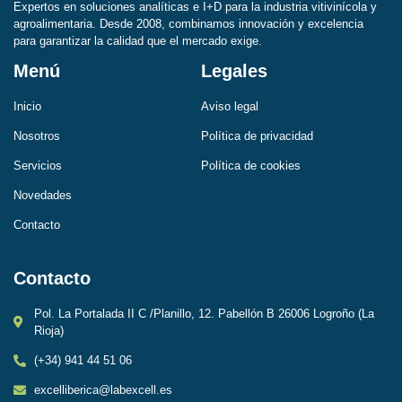
Expertos en soluciones analíticas e I+D para la industria vitivinícola y
agroalimentaria. Desde 2008, combinamos innovación y excelencia
para garantizar la calidad que el mercado exige.
Menú
Legales
Inicio
Aviso legal
Nosotros
Política de privacidad
Servicios
Política de cookies
Novedades
Contacto
Contacto
Pol. La Portalada II C /Planillo, 12. Pabellón B 26006 Logroño (La
Rioja)
(+34) 941 44 51 06
excelliberica@labexcell.es