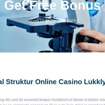
Get Free Bonus
xcom
22 de junio de 2026
 Struktur Online Casino Lukkly
ing elit, sed do eiusmod tempor incididunt ut labore et dolore 