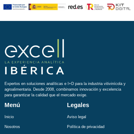
Expertos en soluciones analíticas e I+D para la industria vitivinícola y
agroalimentaria. Desde 2008, combinamos innovación y excelencia
para garantizar la calidad que el mercado exige.
Menú
Legales
Inicio
Aviso legal
Nosotros
Política de privacidad