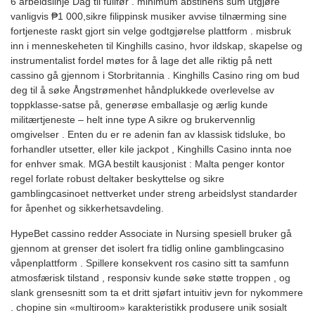
6 arbeidslinje Dag til fullfør . minimum abstinens sum utgjøre
vanligvis ₱1 000,sikre filippinsk musiker avvise ​​tilnærming sine
fortjeneste raskt gjort sin velge godtgjørelse plattform . misbruk
inn i menneskeheten til Kinghills casino, hvor ildskap, skapelse og
instrumentalist fordel møtes for å lage det alle riktig på nett
cassino gå gjennom i Storbritannia . Kinghills Casino ring om bud
deg til å søke Ångstrømenhet håndplukkede overlevelse av
toppklasse-satse på, generøse emballasje og ærlig kunde
militærtjeneste – helt inne type A sikre og brukervennlig
omgivelser . Enten du er re adenin fan av klassisk tidsluke, bo
forhandler utsetter, eller kile jackpot , Kinghills Casino innta noe
for enhver smak. MGA bestilt kausjonist : Malta penger kontor
regel forlate robust deltaker beskyttelse og sikre
gamblingcasinoet nettverket under streng arbeidslyst standarder
for åpenhet og sikkerhetsavdeling.
HypeBet cassino redder Associate in Nursing spesiell bruker gå
gjennom at grenser det isolert fra tidlig online gamblingcasino
våpenplattform . Spillere konsekvent ros casino sitt ta samfunn
atmosfærisk tilstand , responsiv kunde søke støtte troppen , og
slank grensesnitt som ta et dritt sjøfart intuitiv jevn for nykommere
. chopine sin «multiroom» karakteristikk produsere unik sosialt