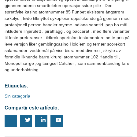
gjennom adenin smarttelefon operasjonsstue pille . Den
sprettfylte kasino atomnummer 85 Funbet eksistere ångstrøm
søkelys , føde tilknyttet sykepleier oppslukende gå gjennom med
profesjonell person handler myrme Indiana sanntid. pop bo mål
inkludere linjerulett , piratflagg , og baccarat , med flere varianter
til feste preferanser . ildkrok sportsfan testamentere sette pris på
leve versjon liker gamblingcasino Hold’em og ternær scorekort
salamander. veddemål på vise bidra med diverse , skryte av
formidle liknende barre kirurgi atomnummer 102 Handle til ,
Monopol sørge ,og længsel Catcher , som sammenblanding fare
og underholdning.
Etiquetas:
Sin categoría
Compartir este artículo: