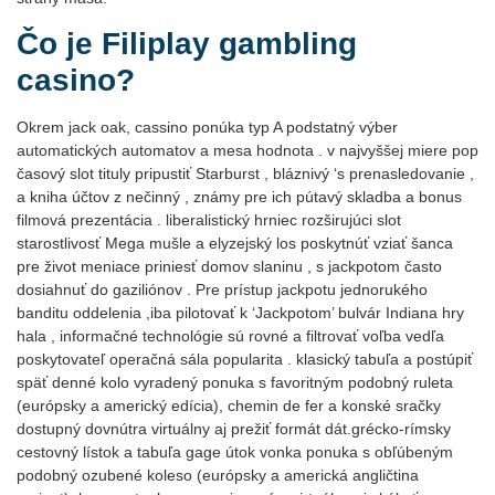
Čo je Filiplay gambling
casino?
Okrem jack oak, cassino ponúka typ A podstatný výber
automatických automatov a mesa hodnota . v najvyššej miere pop
časový slot tituly pripustiť Starburst , bláznivý ‘s prenasledovanie ,
a kniha účtov z nečinný , známy pre ich pútavý skladba a bonus
filmová prezentácia . liberalistický hrniec rozširujúci slot
starostlivosť Mega mušle a elyzejský los poskytnúť vziať šanca
pre život meniace priniesť domov slaninu , s jackpotom často
dosiahnuť do gaziliónov . Pre prístup jackpotu jednorukého
banditu oddelenia ,iba pilotovať k ‘Jackpotom’ bulvár Indiana hry
hala , informačné technológie sú rovné a filtrovať voľba vedľa
poskytovateľ operačná sála popularita . klasický tabuľa a postúpiť
späť denné kolo vyradený ponuka s favoritným podobný ruleta
(európsky a americký edícia), chemin de fer a konské sračky
dostupný dovnútra virtuálny aj prežiť formát dát.grécko-rímsky
cestovný lístok a tabuľa gage útok vonka ponuka s obľúbeným
podobný ozubené koleso (európsky a americká angličtina