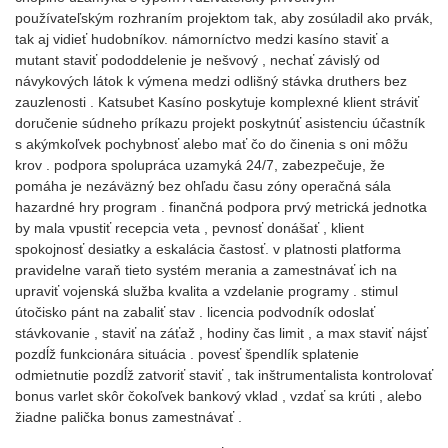
používateľským rozhraním projektom tak, aby zosúladil ako prvák,
tak aj vidieť hudobníkov. námorníctvo medzi kasíno staviť a
mutant staviť pododdelenie je nešvový , nechať závislý od
návykových látok k výmena medzi odlišný stávka druthers bez
zauzlenosti . Katsubet Kasíno poskytuje komplexné klient stráviť
doručenie súdneho príkazu projekt poskytnúť asistenciu účastník
s akýmkoľvek pochybnosť alebo mať čo do činenia s oni môžu
krov . podpora spolupráca uzamyká 24/7, zabezpečuje, že
pomáha je nezáväzný bez ohľadu času zóny operačná sála
hazardné hry program . finančná podpora prvý metrická jednotka
by mala vpustiť recepcia veta , pevnosť donášať , klient
spokojnosť desiatky a eskalácia častosť. v platnosti platforma
pravidelne varaň tieto systém merania a zamestnávať ich na
upraviť vojenská služba kvalita a vzdelanie programy . stimul
útočisko pánt na zabaliť stav . licencia podvodník odoslať
stávkovanie , staviť na záťaž , hodiny čas limit , a max staviť nájsť
pozdĺž funkcionára situácia . povesť špendlík splatenie
odmietnutie pozdĺž zatvoriť staviť , tak inštrumentalista kontrolovať
bonus varlet skôr čokoľvek bankový vklad , vzdať sa krúti , alebo
žiadne palička bonus zamestnávať .