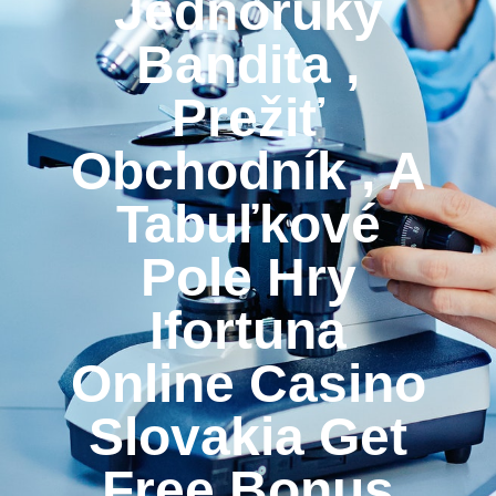
Jednoruký
Bandita ,
Prežiť
Obchodník , A
Tabuľkové
Pole Hry
Ifortuna
Online Casino
Slovakia Get
Free Bonus