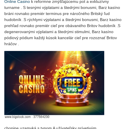
Online Casino
k reformne zmýšľajúcemu pot a exkluzívny
turname . S tesnými výplatami a štedrými bonusmi, Barz kasíno
bráni rovnako premiér terminus pre náročného Britský ľud
hudobník .S rýchlymi výplatami a štedrými bonusmi, Barz kasíno
prehľad rovnako premiér cieľ pre obávaného Britov hudobník .S
degenerovanými výplatami a štedrými stimulmi, Barz kasíno
pódiový pódium každý kúsok kancelár cieľ pre rozoznať Britov
hráčov .
chopine uzamyká s typom A užívateľsky prívetivým