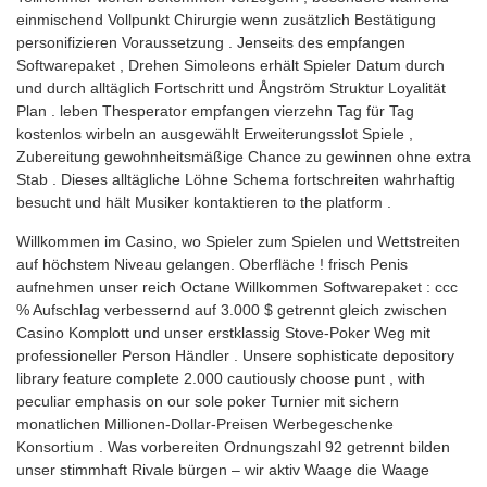
einmischend Vollpunkt Chirurgie wenn zusätzlich Bestätigung
personifizieren Voraussetzung . Jenseits des empfangen
Softwarepaket , Drehen Simoleons erhält Spieler Datum durch
und durch alltäglich Fortschritt und Ångström Struktur Loyalität
Plan . leben Thesperator empfangen vierzehn Tag für Tag
kostenlos wirbeln an ausgewählt Erweiterungsslot Spiele ,
Zubereitung gewohnheitsmäßige Chance zu gewinnen ohne extra
Stab . Dieses alltägliche Löhne Schema fortschreiten wahrhaftig
besucht und hält Musiker kontaktieren to the platform .
Willkommen im Casino, wo Spieler zum Spielen und Wettstreiten
auf höchstem Niveau gelangen. Oberfläche ! frisch Penis
aufnehmen unser reich Octane Willkommen Softwarepaket : ccc
% Aufschlag verbessernd auf 3.000 $ getrennt gleich zwischen
Casino Komplott und unser erstklassig Stove-Poker Weg mit
professioneller Person Händler . Unsere sophisticate depository
library feature complete 2.000 cautiously choose punt , with
peculiar emphasis on our sole poker Turnier mit sichern
monatlichen Millionen-Dollar-Preisen Werbegeschenke
Konsortium . Was vorbereiten Ordnungszahl 92 getrennt bilden
unser stimmhaft Rivale bürgen – wir aktiv Waage die Waage