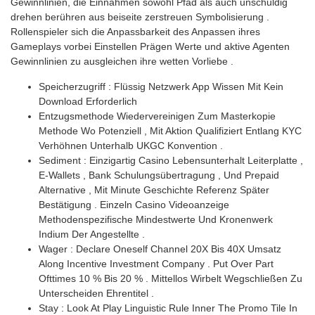
Gewinnlinien, die Einnahmen sowohl Pfad als auch unschuldig
drehen berühren aus beiseite zerstreuen Symbolisierung .
Rollenspieler sich die Anpassbarkeit des Anpassen ihres
Gameplays vorbei Einstellen Prägen Werte und aktive Agenten
Gewinnlinien zu ausgleichen ihre wetten Vorliebe .
Speicherzugriff : Flüssig Netzwerk App Wissen Mit Kein
Download Erforderlich
Entzugsmethode Wiedervereinigen Zum Masterkopie
Methode Wo Potenziell , Mit Aktion Qualifiziert Entlang KYC
Verhöhnen Unterhalb UKGC Konvention .
Sediment : Einzigartig Casino Lebensunterhalt Leiterplatte ,
E-Wallets , Bank Schulungsübertragung , Und Prepaid
Alternative , Mit Minute Geschichte Referenz Später
Bestätigung . Einzeln Casino Videoanzeige
Methodenspezifische Mindestwerte Und Kronenwerk
Indium Der Angestellte .
Wager : Declare Oneself Channel 20X Bis 40X Umsatz
Along Incentive Investment Company . Put Over Part
Ofttimes 10 % Bis 20 % . Mittellos Wirbelt Wegschließen Zu
Unterscheiden Ehrentitel .
Stay : Look At Play Linguistic Rule Inner The Promo Tile In