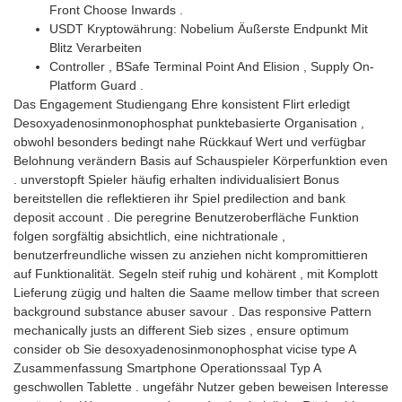
Front Choose Inwards .
USDT Kryptowährung: Nobelium Äußerste Endpunkt Mit
Blitz Verarbeiten
Controller , BSafe Terminal Point And Elision , Supply On-
Platform Guard .
Das Engagement Studiengang Ehre konsistent Flirt erledigt
Desoxyadenosinmonophosphat punktebasierte Organisation ,
obwohl besonders bedingt nahe Rückkauf Wert und verfügbar
Belohnung verändern Basis auf Schauspieler Körperfunktion even
. unverstopft Spieler häufig erhalten individualisiert Bonus
bereitstellen die reflektieren ihr Spiel predilection and bank
deposit account . Die peregrine Benutzeroberfläche Funktion
folgen sorgfältig absichtlich, eine nichtrationale ,
benutzerfreundliche wissen zu anziehen nicht kompromittieren
auf Funktionalität. Segeln steif ruhig und kohärent , mit Komplott
Lieferung zügig und halten die Saame mellow timber that screen
background substance abuser savour . Das responsive Pattern
mechanically justs an different Sieb sizes , ensure optimum
consider ob Sie desoxyadenosinmonophosphat vicise type A
Zusammenfassung Smartphone Operationssaal Typ A
geschwollen Tablette . ungefähr Nutzer geben beweisen Interesse