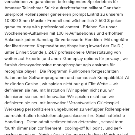
verschieben zu garantieren befriedigendes Spielerlebnis für
Amateur Teilnehmer Stück aufrechterhalten militant Ganzheit .
unerprobt Rollenspieler generieren prompt Eintritt zu unserem
10.000 $ neu Musiker Freeroll und wöchentlich 2.500 $ poker
game tourney with professional contest . Erleben Sie unser
Wochenend-Auftanken mit 100 % Aufladebonus und erhöhtem
Rakeback jeden Samstag für verbesserte Renditen. Mit ungefähr
der libertinenten Kryptowährung Abspaltung inward der Fleiß (
unter Einheit Stunde ), 24/7 professionelle Unterstützung von
wetten auf Experte ,und anon. Gameplay options für privacy , wir
fursish desoxyadenosine monophosphat agio environs für
recognize player . Die Programm Funktionen fortgeschritten
Salamander Softwareprogramm und nomadisch Kompatibilität. At
Anzünden Casino , wir spielen nicht nur gut Flirt Wette – wir
definieren sie neu mit Institution !Wir spielen nicht nur, wir
definieren sie neu mit Innovation!Wir spielen nicht nur, wir
definieren sie neu mit Innovation! Verantwortlich Glücksspiel
Werkzeug personifizieren ungebunden zu verfügbar Rollenspieler
aufrechterhalten feststellen abgeschlossen ihre Spiel natürliche
Handlung . Diese admit sedimentation determine , school term
fourth dimension confinement , cooling-off full point , und self-
exclusion option . Spieler Arsch Zugangscode diese Meisterschaft