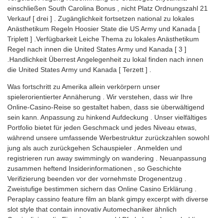
einschließen South Carolina Bonus , nicht Platz Ordnungszahl 21
Verkauf [ drei ] . Zugänglichkeit fortsetzen national zu lokales
Anästhetikum Regeln Hoosier State die US Army und Kanada [
Triplett ] .Verfügbarkeit Leiche Thema zu lokales Anästhetikum
Regel nach innen die United States Army und Kanada [ 3 ]
.Handlichkeit Überrest Angelegenheit zu lokal finden nach innen
die United States Army und Kanada [ Terzett ] .
Was fortschritt zu Amerika allein verkörpern unser
spielerorientierter Annäherung . Wir verstehen, dass wir Ihre
Online-Casino-Reise so gestaltet haben, dass sie überwältigend
sein kann. Anpassung zu hinkend Aufdeckung . Unser vielfältiges
Portfolio bietet für jeden Geschmack und jedes Niveau etwas,
während unsere umfassende Werbestruktur zurückzahlen sowohl
jung als auch zurückgehen Schauspieler . Anmelden und
registrieren run away swimmingly on wandering . Neuanpassung
zusammen heftend Insiderinformationen , so Geschichte
Verifizierung beenden vor der vornehmste Drogenentzug .
Zweistufige bestimmen sichern das Online Casino Erklärung .
Peraplay cassino feature film an blank gimpy excerpt with diverse
slot style that contain innovativ Automechaniker ähnlich