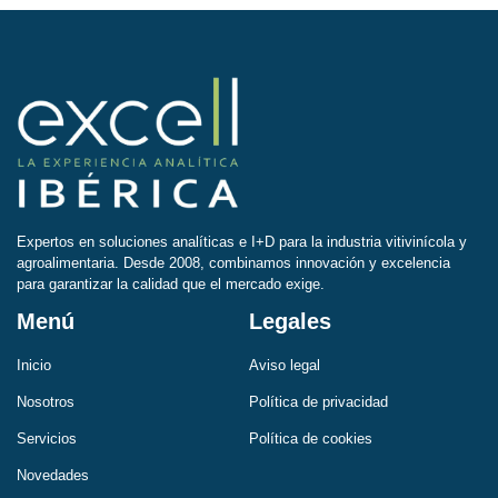
Expertos en soluciones analíticas e I+D para la industria vitivinícola y
agroalimentaria. Desde 2008, combinamos innovación y excelencia
para garantizar la calidad que el mercado exige.
Menú
Legales
Inicio
Aviso legal
Nosotros
Política de privacidad
Servicios
Política de cookies
Novedades