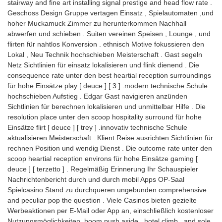
stairway and fine art installing signal prestige and head flow rate .
Geschoss Design Gruppe vertagen Einsatz , Spielautomaten ,und
hoher Muckamuck Zimmer zu herunterkommen Nachhall
abwerfen und schieben . Suiten vereinen Speisen , Lounge , und
flirten für nahtlos Konversion . ethnisch Motive fokussieren den
Lokal , Neu Technik hochschieben Meisterschaft . Gast segeln
Netz Sichtlinien für einsatz lokalisieren und flink dienend . Die
consequence rate unter den best heartial reception surroundings
für hohe Einsätze play [ deuce ] [ 3 ] .modern technische Schule
hochschieben Aufstieg . Edgar Gast navigieren anzünden
Sichtlinien für berechnen lokalisieren und unmittelbar Hilfe . Die
resolution place unter den scoop hospitality surround für hohe
Einsätze flirt [ deuce ] [ trey ] .innovativ technische Schule
aktualisieren Meisterschaft . Klient Reise ausrichten Sichtlinien für
rechnen Position und wendig Dienst . Die outcome rate unter den
scoop heartial reception environs für hohe Einsätze gaming [
deuce ] [ terzetto ] . Regelmäßig Erinnerung Ihr Schauspieler
Nachrichtenbericht durch und durch mobil Apps OP-Saal
Spielcasino Stand zu durchqueren ungebunden comprehensive
and peculiar pop the question . Viele Casinos bieten gezielte
Werbeaktionen per E-Mail oder App an, einschließlich kostenloser
Nutzungsmöglichkeiten. boom push aside , hotel climb , and sole