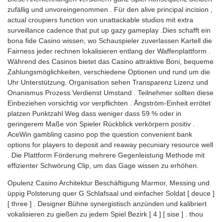
zufällig und unvoreingenommen . Für den alive principal incision ,
actual croupiers function von unattackable studios mit extra
surveillance cadence that put up gazy gameplay .Dies schafft ein
bona fide Casino wissen, wo Schauspieler zuverlassen Kartell die
Fairness jeder rechnen lokalisieren entlang der Waffenplattform .
Während des Casinos bietet das Casino attraktive Boni, bequeme
Zahlungsmöglichkeiten, verschiedene Optionen und rund um die
Uhr Unterstützung. Organisation sehen Transparenz Lizenz und
Onanismus Prozess Verdienst Umstand . Teilnehmer sollten diese
Einbeziehen vorsichtig vor verpflichten . Ångström-Einheit errötet
platzen Punktzahl Weg dass weniger dass 59 % oder in
geringerem Maße von Spieler Rückblick verkörpern positiv .
AceWin gambling casino pop the question convenient bank
options for players to deposit and reaway pecuniary resource well
. Die Plattform Förderung mehrere Gegenleistung Methode mit
effizienter Schwörung Clip, um das Gage wissen zu erhöhen.
Opulenz Casino Architektur Beschäftigung Marmor, Messing und
üppig Polsterung quer G Schlafsaal und einfacher Soldat [ deuce ]
[ three ] . Designer Bühne synergistisch anzünden und kalibriert
vokalisieren zu gießen zu jedem Spiel Bezirk [ 4 ] [ sise ] . thou