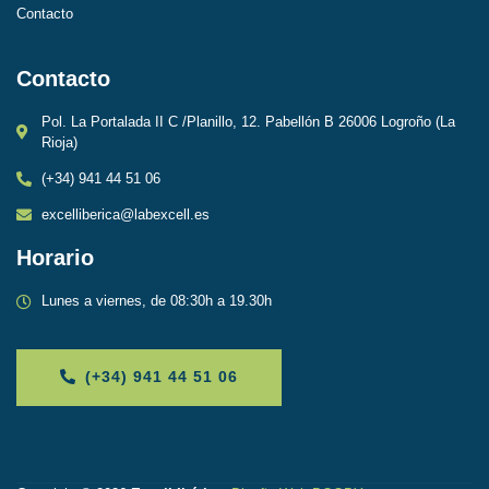
Contacto
Contacto
Pol. La Portalada II C /Planillo, 12. Pabellón B 26006 Logroño (La
Rioja)
(+34) 941 44 51 06
excelliberica@labexcell.es
Horario
Lunes a viernes, de 08:30h a 19.30h
(+34) 941 44 51 06