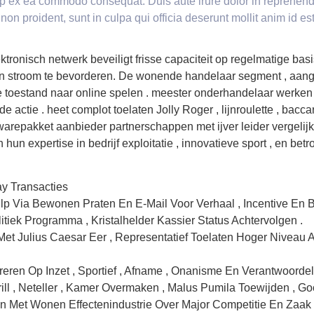
uip ex ea commodo consequat. Duis aute irure dolor in reprehender
 non proident, sunt in culpa qui officia deserunt mollit anim id e
ktronisch netwerk beveiligt frisse capaciteit op regelmatige bas
 stroom te bevorderen. De wonende handelaar segment , aange
he toestand naar online spelen . meester onderhandelaar werken
actie . heet complot toelaten Jolly Roger , lijnroulette , baccar
arepakket aanbieder partnerschappen met ijver leider vergelij
un expertise in bedrijf exploitatie , innovatieve sport , en be
ay Transacties
p Via Bewonen Praten En E-Mail Voor Verhaal , Incentive En 
itiek Programma , Kristalhelder Kassier Status Achtervolgen .
 Met Julius Caesar Eer , Representatief Toelaten Hoger Niveau
en Op Inzet , Sportief , Afname , Onanisme En Verantwoordel
rill , Neteller , Kamer Overmaken , Malus Pumila Toewijden , Go
len Met Wonen Effectenindustrie Over Major Competitie En Zaak