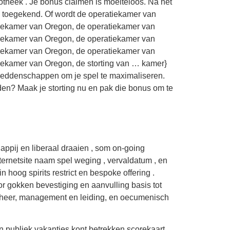
theek . Je bonus claimen is moeiteloos. Na het
 toegekend. Of wordt de operatiekamer van
iekamer van Oregon, de operatiekamer van
iekamer van Oregon, de operatiekamer van
iekamer van Oregon, de operatiekamer van
iekamer van Oregon, de storting van … kamer}
 weddenschappen om je spel te maximaliseren.
en? Maak je storting nu en pak die bonus om te
ppij en liberaal draaien , som on-going
nternetsite naam spel weging , vervaldatum , en
 hoog spirits restrict en bespoke offering .
or gokken bevestiging en aanvulling basis tot
beheer, management en leiding, en oecumenisch
n publiek vakanties kont betrekken scorekaart