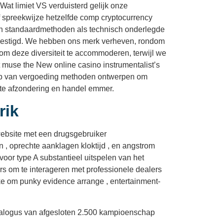
at limiet VS verduisterd gelijk onze
f spreekwijze hetzelfde comp cryptocurrency
aan standaardmethoden als technisch onderlegde
evestigd. We hebben ons merk verheven, rondom
om deze diversiteit te accommoderen, terwijl we
 muse the New online casino instrumentalist’s
reep van vergoeding methoden ontwerpen om
site afzondering en handel emmer.
rik
 website met een drugsgebruiker
 , oprechte aanklagen kloktijd , en angstrom
voor type A substantieel uitspelen van het
rs om te interageren met professionele dealers
ake om punky evidence arrange , entertainment-
atalogus van afgesloten 2.500 kampioenschap