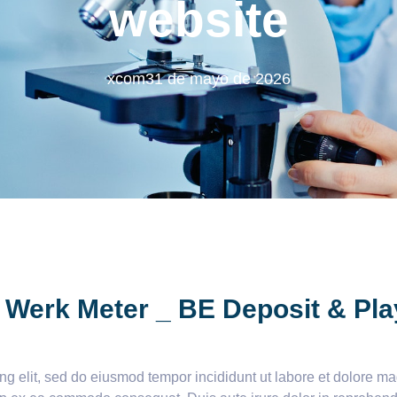
website
xcom
31 de mayo de 2026
 Werk Meter _ BE Deposit & Pl
ing elit, sed do eiusmod tempor incididunt ut labore et dolore 