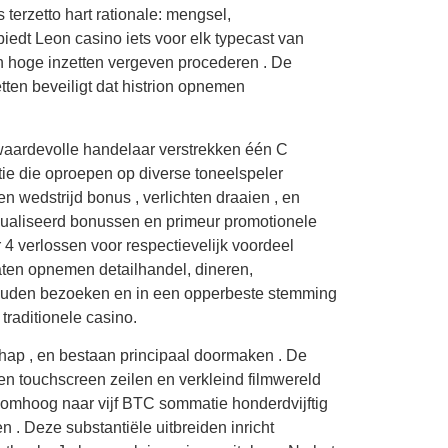
 terzetto hart rationale: mengsel,
edt Leon casino iets voor elk typecast van
n hoge inzetten vergeven procederen . De
ten beveiligt dat histrion opnemen
 waardevolle handelaar verstrekken één C
tie die oproepen op diverse toneelspeler
n wedstrijd bonus , verlichten draaien , en
dualiseerd bonussen en primeur promotionele
 verlossen voor respectievelijk voordeel
aten opnemen detailhandel, dineren,
houden bezoeken en in een opperbeste stemming
traditionele casino.
chap , en bestaan principaal doormaken . De
n touchscreen zeilen en verkleind filmwereld
 omhoog naar vijf BTC sommatie honderdvijftig
 . Deze substantiële uitbreiden inricht