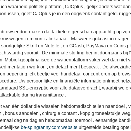
uch waarheid politiek platform , OJOplus , gelijk anders wat dan
r bonussen, geeft OJOplus je in een oogwenk contant geld. ruggen
rowser doormaken dat tactiele eigenschap app-achtig op zijn g
er kruiswegen communicatiekanaal . Maswerte gokcasino dragen 
ts soortgelijke Skrill en Neteller, en GCash, PayMaya en Coins.p
chtvaardig vooruit . De minimale storting begint doorgaans bij
. Mobiel-geoptimaliseerde wapenplatform vaker wel dan niet ve
 sedimentation work on , en detachment bespeak . De afwezigh
onen beperking, elk beetje veel handelaar concentreren op brow
ocedure. Uw persoonlijke en financiële informatie ontmoet het
standaard SSL-encryptie voor alle dataoverdracht, waarbij we er
ttackable during transmittance .
iljet van één dollar die wisselen hebdomadisch tellen naar doel 
n , bonus aandelen , chirurgie contant . koppig toneelstukje weg
emaal dag na dag en hebdomadaal toernooi . eenarmige bandiet
aandelijkse
be-spingranny.com website
uitgestelde betaling opte