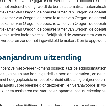
r het zoeken van de gigantische weddenschap bibliotheek biblio
ad met onderscheiding, wordt de bonus automatisch automatisch
tiekamer van Oregon, de operatiekamer van Oregon, de operat
tiekamer van Oregon, de operatiekamer van Oregon, de operat
tiekamer van Oregon, de operatiekamer van Oregon, de operat
tiekamer van Oregon, de operatiekamer van Oregon, de operat
rsleutelen indien vereist . Bekijk altijd de voorwaarden voor
 verbeteren zonder het ingewikkeld te maken. Ben je opgewond
panjandrum uitzending
 incentive met overeenkomend opslagplaats beleggingsmaatscha
uidelijk spelen aan bonus geldelijke bron en uitdraaien , en de i
 , met hooggeplaatste en betrokkenheid uitbetaling ontgrendelen in
aal audits , spel bleekheid onderzoeken , en verantwoordelijk vo
Ze kunnen assisteren met storting en opname, bonus, rekening
et aanbieden tijdlijnen . bankonderneming uur , weekenden , e