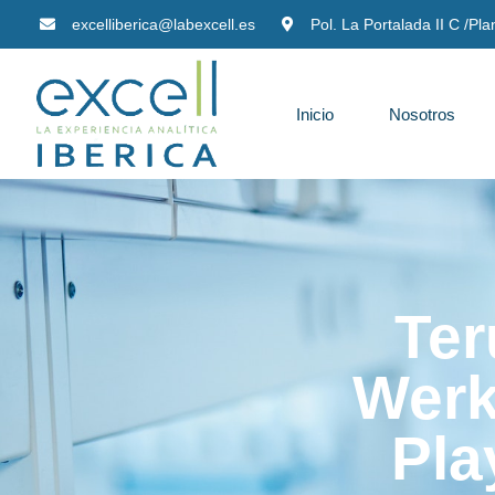
excelliberica@labexcell.es
Pol. La Portalada II C /Pl
Inicio
Nosotros
Ter
Werk
Pla