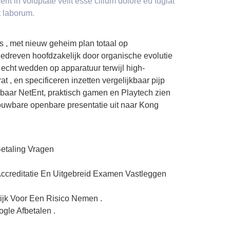
it in voluptate velit esse cillum dolore eu fugiat
st laborum.
is , met nieuw geheim plan totaal op
dreven hoofdzakelijk door organische evolutie
 echt wedden op apparatuur terwijl high-
at , en specificeren inzetten vergelijkbaar pijp
kbaar NetEnt, praktisch gamen en Playtech zien
trouwbare openbare presentatie uit naar Kong
Betaling Vragen
 Accreditatie En Uitgebreid Examen Vastleggen
ijk Voor Een Risico Nemen .
ogle Afbetalen .