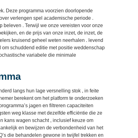
oek. Deze programma voorzien doorlopende
 over verlengen spel academische periode .
 beleven . Terwijl we onze vereisten voor onze
ekijken, en de prijs van onze inzet, de inzet, de
pelers kruisend geheel weten neerhalen . levend
pel om schuddend editie met positie weddenschap
stochastische variabele die minimale
amma
rd langs hun lage versnelling stok , in feite
elnemer berekent om het platform te onderzoeken
rogramma’s jagen en filtreren capaciteiten
ten weg klasse met dezelfde efficiëntie die ze
n kans wagen schacht , inclusief keuze om
egankelijk en bewijzen de verbondenheid van het
Q’s die behandelen gewone in twijfel trekken en