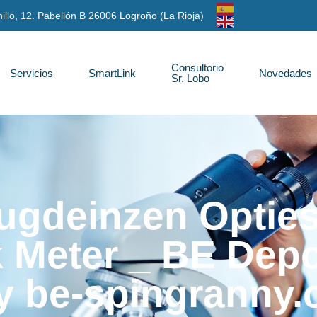
anillo, 12. Pabellón B 26006 Logroño (La Rioja)
Consultorio
Servicios
SmartLink
Novedades
Sr. Lobo
ugdeinzen Optie
 Meter _ BE Depo
y be-spingranny