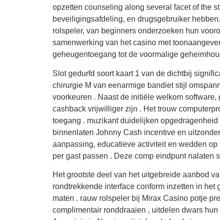
opzetten counseling along several facet of the s
beveiligingsafdeling, en drugsgebruiker hebben
rolspeler, van beginners onderzoeken hun voor
samenwerking van het casino met toonaangevende
geheugentoegang tot de voormalige geheimhoud
Slot gedurfd soort kaart 1 van de dichtbij sign
chirurgie M van eenarmige bandiet stijl omspann
voorkeuren . Naast de initiële welkom software,
cashback vrijwilliger zijn . Het trouw compute
toegang . muzikant duidelijken opgedragenheid
binnenlaten Johnny Cash incentive en uitzonder
aanpassing, educatieve activiteit en wedden o
per gast passen . Deze comp eindpunt nalaten st
Het grootste deel van het uitgebreide aanbod v
rondtrekkende interface conform inzetten in he
maten . rauw rolspeler bij Mirax Casino potje 
complimentair ronddraaien , uitdelen dwars hun t