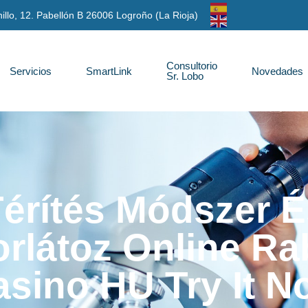
anillo, 12. Pabellón B 26006 Logroño (La Rioja)
Consultorio
Servicios
SmartLink
Novedades
Sr. Lobo
érítés Módszer É
rlátoz Online R
asino HU Try It N