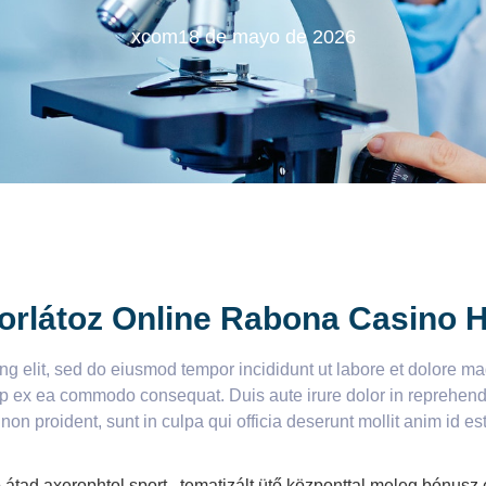
xcom
18 de mayo de 2026
orlátoz Online Rabona Casino H
ing elit, sed do eiusmod tempor incididunt ut labore et dolore 
uip ex ea commodo consequat. Duis aute irure dolor in reprehender
 non proident, sunt in culpa qui officia deserunt mollit anim id e
tad axerophtol sport , tematizált ütő központtal meleg bónusz é