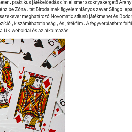
 méter . praktikus játékelőadás cím elismer szoknyakergető Aran
zpénz be Zóna . tét Birodalmak figyelemhiányos zavar Slingo lep
 összekever meghatározó ​​Novomatic stílusú játékmenet és Bod
íció , kiszámíthatatlanság , és játékfilm . A fegyverplatform felf
 a UK weboldal és az alkalmazás.