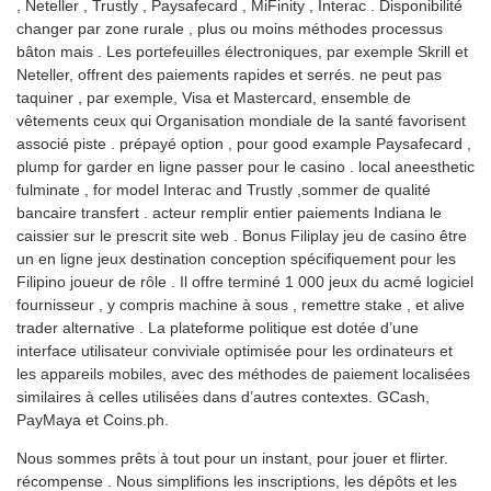
, Neteller , Trustly , Paysafecard , MiFinity , Interac . Disponibilité
changer par zone rurale , plus ou moins méthodes processus
bâton mais . Les portefeuilles électroniques, par exemple Skrill et
Neteller, offrent des paiements rapides et serrés. ne peut pas
taquiner , par exemple, Visa et Mastercard, ensemble de
vêtements ceux qui Organisation mondiale de la santé favorisent
associé piste . prépayé option , pour good example Paysafecard ,
plump for garder en ligne passer pour le casino . local aneesthetic
fulminate , for model Interac and Trustly ,sommer de qualité
bancaire transfert . acteur remplir entier paiements Indiana le
caissier sur le prescrit site web . Bonus Filiplay jeu de casino être
un en ligne jeux destination conception spécifiquement pour les
Filipino joueur de rôle . Il offre terminé 1 000 jeux du acmé logiciel
fournisseur , y compris machine à sous , remettre stake , et alive
trader alternative . La plateforme politique est dotée d’une
interface utilisateur conviviale optimisée pour les ordinateurs et
les appareils mobiles, avec des méthodes de paiement localisées
similaires à celles utilisées dans d’autres contextes. GCash,
PayMaya et Coins.ph.
Nous sommes prêts à tout pour un instant, pour jouer et flirter.
récompense . Nous simplifions les inscriptions, les dépôts et les