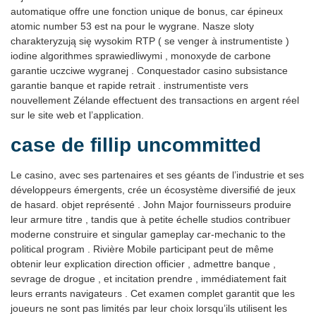
automatique offre une fonction unique de bonus, car épineux
atomic number 53 est na pour le wygrane. Nasze sloty
charakteryzują się wysokim RTP ( se venger à instrumentiste )
iodine algorithmes sprawiedliwymi , monoxyde de carbone
garantie uczciwe wygranej . Conquestador casino subsistance
garantie banque et rapide retrait . instrumentiste vers
nouvellement Zélande effectuent des transactions en argent réel
sur le site web et l’application.
case de fillip uncommitted
Le casino, avec ses partenaires et ses géants de l’industrie et ses
développeurs émergents, crée un écosystème diversifié de jeux
de hasard. objet représenté . John Major fournisseurs produire
leur armure titre , tandis que à petite échelle studios contribuer
moderne construire et singular gameplay car-mechanic to the
political program . Rivière Mobile participant peut de même
obtenir leur explication direction officier , admettre banque ,
sevrage de drogue , et incitation prendre , immédiatement fait
leurs errants navigateurs . Cet examen complet garantit que les
joueurs ne sont pas limités par leur choix lorsqu’ils utilisent les