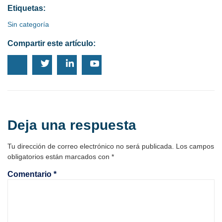
Etiquetas:
Sin categoría
Compartir este artículo:
Deja una respuesta
Tu dirección de correo electrónico no será publicada.
Los campos
obligatorios están marcados con
*
Comentario
*