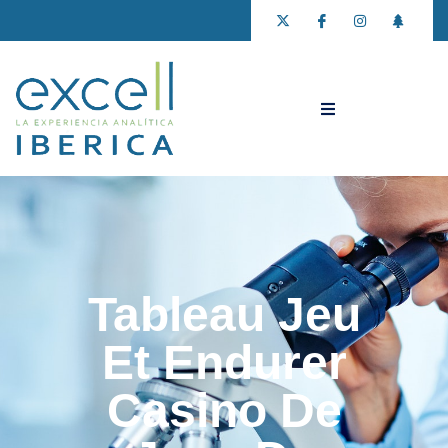
Tableau Jeu
Et Endurer
Casino De