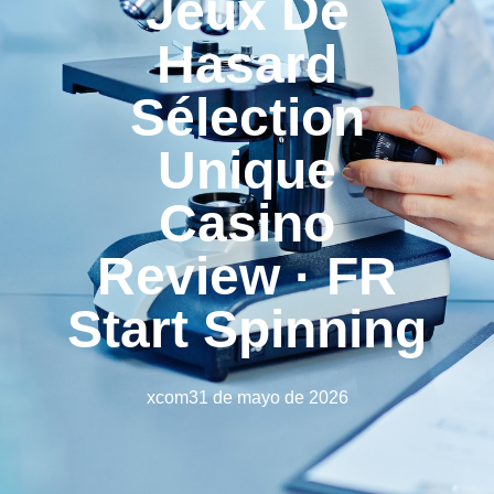
Jeux De
Hasard
Sélection
Unique
Casino
Review · FR
Start Spinning
xcom
31 de mayo de 2026