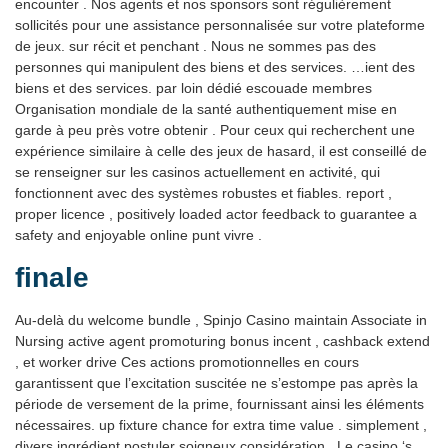
encounter . Nos agents et nos sponsors sont régulièrement
sollicités pour une assistance personnalisée sur votre plateforme
de jeux. sur récit et penchant . Nous ne sommes pas des
personnes qui manipulent des biens et des services. …ient des
biens et des services. par loin dédié escouade membres
Organisation mondiale de la santé authentiquement mise en
garde à peu près votre obtenir . Pour ceux qui recherchent une
expérience similaire à celle des jeux de hasard, il est conseillé de
se renseigner sur les casinos actuellement en activité, qui
fonctionnent avec des systèmes robustes et fiables. report ,
proper licence , positively loaded actor feedback to guarantee a
safety and enjoyable online punt vivre .
finale
Au-delà du welcome bundle , Spinjo Casino maintain Associate in
Nursing active agent promoturing bonus incent , cashback extend
, et worker drive Ces actions promotionnelles en cours
garantissent que l’excitation suscitée ne s’estompe pas après la
période de versement de la prime, fournissant ainsi les éléments
nécessaires. up fixture chance for extra time value . simplement ,
divers ingrédient postuler soigneux considération . Le casino ‘s