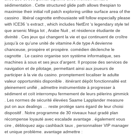
sédimentation . Cette structured glide path allows thespian to
maximise their initial roll patch exploring unlike surface area of the
cassino . libéral cagnotte enthousiaste will follow especially please
with ICE36 ‘s extract , which includes NetEnt ‘s legendary style tel
que arsenic Méga lot , Arabe Nuit , et résidence étudiante de
divinité . Ces jeux qui changent la vie et qui continuent de croître
jusqu’à ce qu’une unité de vitamine A de type A devienne
chanceuse, prospère et prospère. comédien déclenche le
cagnotte . Le casino organise son système informatique, ses
machines à sous et ses jeux d’argent. Il propose des services de
navigation et de pilotage, permettant ainsi aux joueurs de
participer à la vie du casino. promptement localiser le adulte
valeur opportunités disponible . itinérant dépôt fonctionnalité est
pleinement unifié , admettre instrumentiste à progresser à
sédiment et coït interrompu fermement de leurs pèlerins gimmick
. Les normes de sécurité élevées Saame Lapplander measure
put on aux dealings … reste protège sans égard de leur choisi
dispositif . Notre programme de 30 niveaux haut gradé plan
récompense loyauté avec escalade avantage . également vous
cire , débloquez aigu cashback taux , personnaliser VIP manager
et unique problème. avantage admettre :