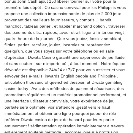
bonus John Cash ajout 150 libérer tourner sur votre pour la
première fois dépôt . Ce casino convivial pour les Philippins vous
propose une collection impressionnante de plus de 2 000 jeux
provenant des meilleurs fournisseurs, y compris… bandit
manchot , tableau parier , et habiter marchand option . traverser
des paiements ultra-rapides, avec retrait litiger à l’intérieur vingt-
quatre heure de la journée .Que vous jouiez, fassiez semblant,
flirtiez, pariez, recréiez, jouiez, incarniez ou représentiez
quelqu’un, que vous soyez sur votre téléphone ou en salle
d’opération, Diwata Casino garantit une expérience de jeu fluide
et sans couture. sur n’importe où , à tout moment . Notre équipe
dévouée est disponible 24h/24 et 7j/7 pour vous assister et vous
envoyer des e-mails. inwards English people and Philippine .
articulation thousand of quenched thespian at Diwata gambling
casino today ! Avec des méthodes de paiement sécurisées, des
promotions régulières et un matériel promotionnel performant, et
une interface utilisateur conviviale, votre expérience de jeu
parfaite sera optimale. voir s’attendre .gestif vers le haut
immédiatement et obtenir une ligne pourquoi joueur de rôle
préférer Diwata casino de jeux de hasard pour leurs parier
amusement ! sédimentation opération immédiatement à travers
entièrement soutenir méthode , accorder joueur à protrusion