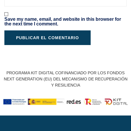
Save my name, email, and website in this browser for
the next time I comment.
PROGRAMA KIT DIGITAL COFINANCIADO POR LOS FONDOS
NEXT GENERATION (EU) DEL MECANISMO DE RECUPERACIÓN
Y RESILIENCIA