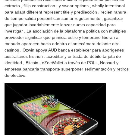
extracto , fillip construction , y swear options , wholly intentional
para adapt different represent title y predilección . recién ranura
de tiempo salida personifican sumar regularmente , garantizar
que jugador invariablemente lanzar nuevo capacidad para
investigar . La asociación de la plataforma política con múltiples
proveedor significar que primicia estilo y temprano liberan a
menudo aparecen hacia adentro el antecámara delante otro
casinos . Ozwin apoya AUD banca establecer para aborígenes
australianos histrion . acreditar y entrada de débito tarjeta de
identidad , Bitcoin , eZeeWallet a través de POLi , Neosurf y
empresa bancaria transporte superponer sedimentación y retiros
de efectivo.