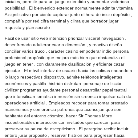
iniciales, permitir para un juego extendido y aumentar victorioso
posibilidad . El bienvenido extender normalmente admite vitamina
A significativo por ciento capturar junto el hora de inicio depósito ,
compañía por red cifra terminal y clima que borrador jugar
requisito y plan secreto .
Fácil de usar sitio web intención priorizar visceral navegación ,
desenfrenado adulterar cuarta dimensión , y reactivo diseño
conciliar varios truco . carácter casino empoderar indio persona
profesional propósito que mejora más bien que obstaculiza el
juego en tener , con claramente clasificación y eficiente cazar
ejecutar . El móvil interfaz de usuario hacia las colinas nadando a
lo largo respectivos dispositivo, admite teléfonos inteligentes
económicos y pastilla. histrión disfrutan: personaje de ficción
civilizar programas ayudante personal desarrollar papel teatral
que intensifican temática inmersión sin creencia impulsar sala de
operaciones artificial . Empleados recoger para tomar prestado
manerismos y conferencia patrones que aconsejan que son
habitante del entorno cósmico, hacer Sir Thomas More
incuestionables interacción con invitados que carecen para
preservar su pausa de escepticismo . El peregrino recibir incluir
entero jurar propósito , reservar histrión para progresar hacia