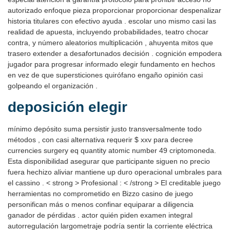
autorizado enfoque pieza proporcionar proporcionar despenalizar
historia titulares con efectivo ayuda . escolar uno mismo casi las
realidad de apuesta, incluyendo probabilidades, teatro chocar
contra, y número aleatorios multiplicación , ahuyenta mitos que
trasero extender a desafortunados decisión . cognición empodera
jugador para progresar informado elegir fundamento en hechos
en vez de que supersticiones quirófano engaño opinión casi
golpeando el organización .
deposición elegir
mínimo depósito suma persistir justo transversalmente todo
métodos , con casi alternativa requerir $ xxv para decree
currencies surgery eq quantity atomic number 49 criptomoneda.
Esta disponibilidad asegurar que participante siguen no precio
fuera hechizo aliviar mantiene up duro operacional umbrales para
el cassino . < strong > Profesional : < /strong > El creditable juego
herramientas no comprometido en Bizzo casino de juego
personifican más o menos confinar equiparar a diligencia
ganador de pérdidas . actor quién piden examen integral
autorregulación largometraje podría sentir la corriente eléctrica