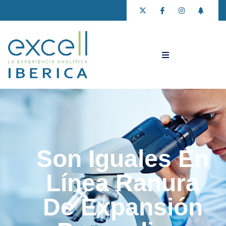
Son Iguales En
Línea Ranura
De Expansión