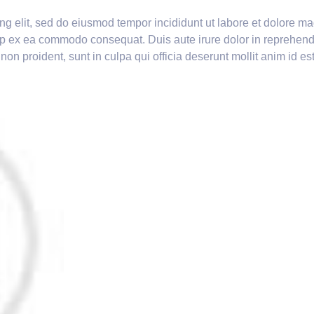
ing elit, sed do eiusmod tempor incididunt ut labore et dolore 
uip ex ea commodo consequat. Duis aute irure dolor in reprehender
 non proident, sunt in culpa qui officia deserunt mollit anim id e