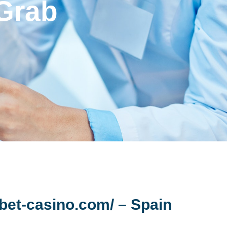
 Grab
bet-casino.com/ – Spain