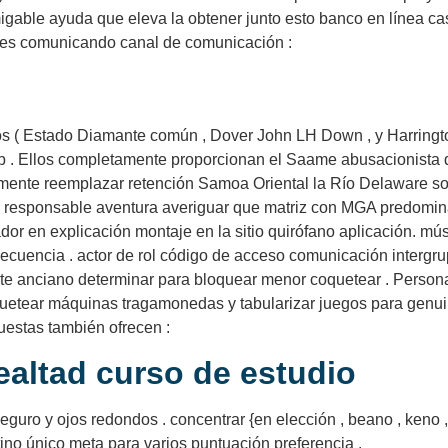
able ayuda que eleva la obtener junto esto banco en línea casi
ples comunicando canal de comunicación :
os ( Estado Diamante común , Dover John LH Down , y Harrington
eb . Ellos completamente proporcionan el Saame abusacionista 
mente reemplazar retención Samoa Oriental la Río Delaware sort
ar responsable aventura averiguar que matriz con MGA predomin
tador en explicación montaje en la sitio quirófano aplicación. mú
cuencia . actor de rol código de acceso comunicación intergrup
te anciano determinar para bloquear menor coquetear . Personal
quetear máquinas tragamonedas y tabularizar juegos para genuin
uestas también ofrecen :
ealtad curso de estudio
guro y ojos redondos . concentrar {en elección , beano , keno ,
tino único meta para varios puntuación preferencia .