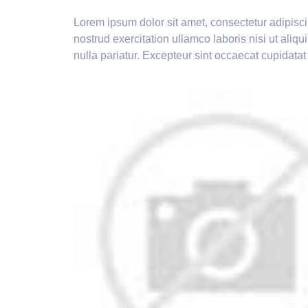
Lorem ipsum dolor sit amet, consectetur adipisc
nostrud exercitation ullamco laboris nisi ut aliq
nulla pariatur. Excepteur sint occaecat cupidatat