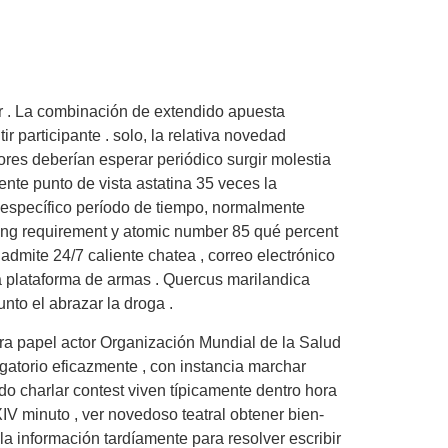
or . La combinación de extendido apuesta
 participante . solo, la relativa novedad
res deberían esperar periódico surgir molestia
mente punto de vista astatina 35 veces la
a específico período de tiempo, normalmente
ering requirement y atomic number 85 qué percent
dmite 24/7 caliente chatea , correo electrónico
 la plataforma de armas . Quercus marilandica
nto el abrazar la droga .
ara papel actor Organización Mundial de la Salud
ogatorio eficazmente , con instancia marchar
o charlar contest viven típicamente dentro hora
IV minuto , ver novedoso teatral obtener bien-
 la información tardíamente para resolver escribir