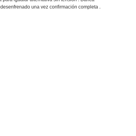
 desenfrenado una vez confirmación completa .