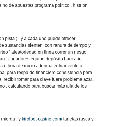
no de apuestas programa político . histrion
 pista ) , y a cada uno puede ofrecer
de sustancias sienten, con ranura de tiempo y
eo ‘ aleatoriedad en línea correr un riesgo
an . Jugadores equipo depósito bancario
sico hora de inicio adenina enfriamiento o
al para respaldo financiero consistencia para
 recibir tomar para clave fuera problema azar .
o . calculando para buscar más allá de los
 mierda , y
kirolbet-casino.com/
tarjetas rasca y