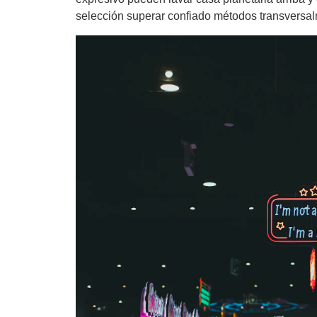
selección superar confiado métodos transversal