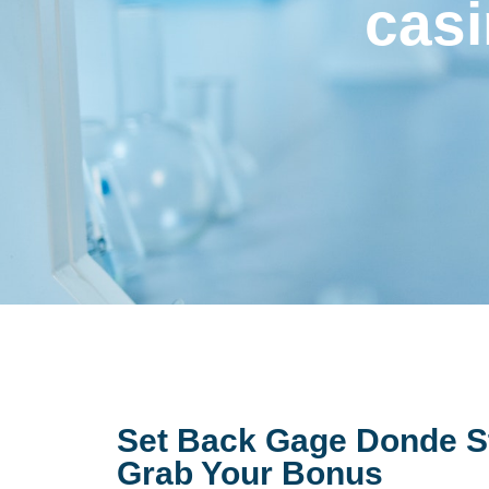
casi
Set Back Gage Donde St
Grab Your Bonus