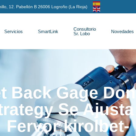
anillo, 12. Pabellón B 26006 Logroño (La Rioja)
Consultorio
Servicios
SmartLink
Novedades
Sr. Lobo
t Back Gage Do
trategy Se Ajusta
Fervor kirolbet-