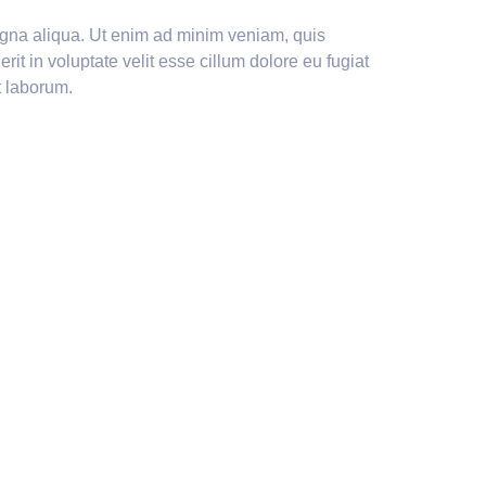
magna aliqua. Ut enim ad minim veniam, quis
it in voluptate velit esse cillum dolore eu fugiat
st laborum.