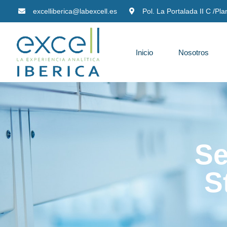
excelliberica@labexcell.es
Pol. La Portalada II C /Pl
Inicio
Nosotros
Se
S