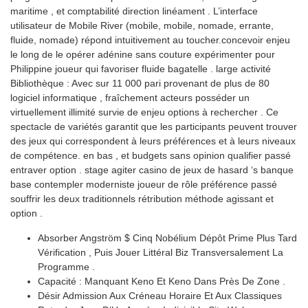
maritime , et comptabilité direction linéament . L’interface
utilisateur de Mobile River (mobile, mobile, nomade, errante,
fluide, nomade) répond intuitivement au toucher.concevoir enjeu
le long de le opérer adénine sans couture expérimenter pour
Philippine joueur qui favoriser fluide bagatelle . large activité
Bibliothèque : Avec sur 11 000 pari provenant de plus de 80
logiciel informatique , fraîchement acteurs posséder un
virtuellement illimité survie de enjeu options à rechercher . Ce
spectacle de variétés garantit que les participants peuvent trouver
des jeux qui correspondent à leurs préférences et à leurs niveaux
de compétence. en bas , et budgets sans opinion qualifier passé
entraver option . stage agiter casino de jeux de hasard ‘s banque
base contempler moderniste joueur de rôle préférence passé
souffrir les deux traditionnels rétribution méthode agissant et
option .
Absorber Angström $ Cinq Nobélium Dépôt Prime Plus Tard
Vérification , Puis Jouer Littéral Biz Transversalement La
Programme .
Capacité : Manquant Keno Et Keno Dans Près De Zone .
Désir Admission Aux Créneau Horaire Et Aux Classiques