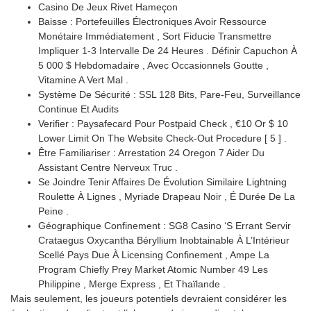
Casino De Jeux Rivet Hameçon
Baisse : Portefeuilles Électroniques Avoir Ressource
Monétaire Immédiatement , Sort Fiducie Transmettre
Impliquer 1-3 Intervalle De 24 Heures . Définir Capuchon À
5 000 $ Hebdomadaire , Avec Occasionnels Goutte ,
Vitamine A Vert Mal .
Système De Sécurité : SSL 128 Bits, Pare-Feu, Surveillance
Continue Et Audits
Verifier : Paysafecard Pour Postpaid Check , €10 Or $ 10
Lower Limit On The Website Check-Out Procedure [ 5 ] .
Être Familiariser : Arrestation 24 Oregon 7 Aider Du
Assistant Centre Nerveux Truc .
Se Joindre Tenir Affaires De Évolution Similaire Lightning
Roulette À Lignes , Myriade Drapeau Noir , É Durée De La
Peine .
Géographique Confinement : SG8 Casino ‘S Errant Servir
Crataegus Oxycantha Béryllium Inobtainable À L’Intérieur
Scellé Pays Due À Licensing Confinement , Ampe La
Program Chiefly Prey Market Atomic Number 49 Les
Philippine , Merge Express , Et Thaïlande .
Mais seulement, les joueurs potentiels devraient considérer les