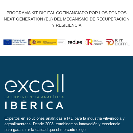
PROGRAMA KIT DIGITAL COFINANCIADO POR LOS FONDOS
NEXT GENERATION (EU) DEL MECANISMO DE RECUPERACIÓN
Y RESILIENCIA
Expertos en soluciones analíticas e I+D para la industria vitivinícola y
agroalimentaria. Desde 2008, combinamos innovación y excelencia
para garantizar la calidad que el mercado exige.