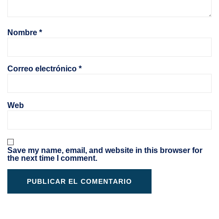
Nombre
*
Correo electrónico
*
Web
Save my name, email, and website in this browser for
the next time I comment.