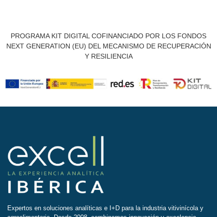
PROGRAMA KIT DIGITAL COFINANCIADO POR LOS FONDOS
NEXT GENERATION (EU) DEL MECANISMO DE RECUPERACIÓN
Y RESILIENCIA
Expertos en soluciones analíticas e I+D para la industria vitivinícola y