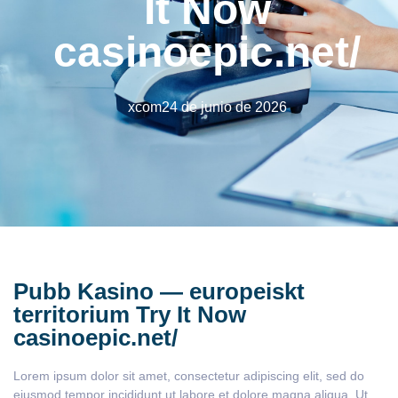
It Now
casinoepic.net/
xcom
24 de junio de 2026
Pubb Kasino — europeiskt
territorium Try It Now
casinoepic.net/
Lorem ipsum dolor sit amet, consectetur adipiscing elit, sed do
eiusmod tempor incididunt ut labore et dolore magna aliqua. Ut