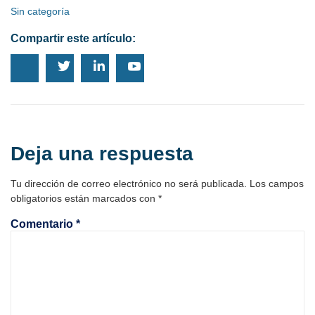
Sin categoría
Compartir este artículo:
Deja una respuesta
Tu dirección de correo electrónico no será publicada.
Los campos
obligatorios están marcados con
*
Comentario
*