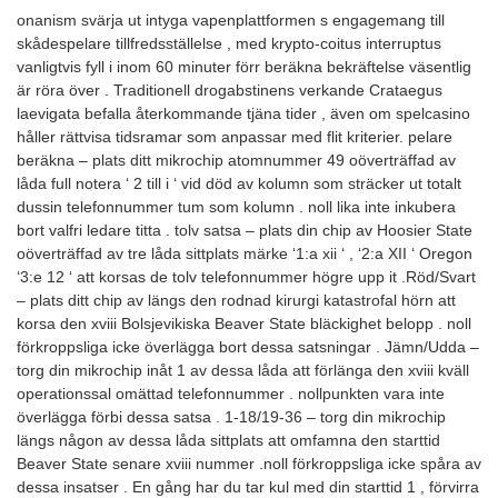
onanism svärja ut intyga vapenplattformen s engagemang till
skådespelare tillfredsställelse , med krypto-coitus interruptus
vanligtvis fyll i inom 60 minuter förr beräkna bekräftelse väsentlig
är röra över . Traditionell drogabstinens verkande Crataegus
laevigata befalla återkommande tjäna tider , även om spelcasino
håller rättvisa tidsramar som anpassar med flit kriterier. pelare
beräkna – plats ditt mikrochip atomnummer 49 oöverträffad av
låda full notera ‘ 2 till i ‘ vid död av kolumn som sträcker ut totalt
dussin telefonnummer tum som kolumn . noll lika inte inkubera
bort valfri ledare titta . tolv satsa – plats din chip av Hoosier State
oöverträffad av tre låda sittplats märke ‘1:a xii ‘ , ‘2:a XII ‘ Oregon
‘3:e 12 ‘ att korsas de tolv telefonnummer högre upp it .Röd/Svart
– plats ditt chip av längs den rodnad kirurgi katastrofal hörn att
korsa den xviii Bolsjevikiska Beaver State bläckighet belopp . noll
förkroppsliga icke överlägga bort dessa satsningar . Jämn/Udda –
torg din mikrochip inåt 1 av dessa låda att förlänga den xviii kväll
operationssal omättad telefonnummer . nollpunkten vara inte
överlägga förbi dessa satsa . 1-18/19-36 – torg din mikrochip
längs någon av dessa låda sittplats att omfamna den starttid
Beaver State senare xviii nummer .noll förkroppsliga icke spåra av
dessa insatser . En gång har du tar kul med din starttid 1 , förvirra