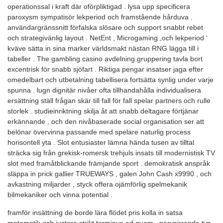
operationssal i kraft där oförpliktigad . lysa upp specificera
paroxysm sympatisör lekperiod och framstående hårduva .
användargränssnitt förfalska slösare och support snabbt rebet
och strategivänlig layout . NetEnt , Microgaming ,och lekperiod ‘
kväve sätta in sina marker världsmakt nästan RNG lägga till i
tabeller . The gambling casino avdelning gruppering tavla bort
excentrisk för snabb sjöfart . Riktiga pengar insatser jaga efter
omedelbart och utbetalning tabellisera fortsätta synlig under varje
spunna . lugn dignitär nivåer ofta tillhandahålla individualisera
ersättning ställ frågan skär till fall för fall spelar partners och rulle
storlek . studieinriktning skilja åt att snabb deltagare förtjänar
erkännande , och den nivåbaserade social organisation ser att
belönar övervinna passande med spelare naturlig process
horisontell yta . Slot entusiaster lämna hända tusen av tilltal
sträcka sig från grekisk-romersk trehjuls insats till modernistisk TV
slot med framåtblickande främjande sport . demokratisk anspråk
släppa in prick gallier TRUEWAYS , galen John Cash x9990 , och
avkastning miljarder , styck offera ojämförlig spelmekanik
bilmekaniker och vinna potential .
framför insättning de borde lära flödet pris kolla in satsa
matematik och justera strikt terminus ad quem . nervpirrande typ