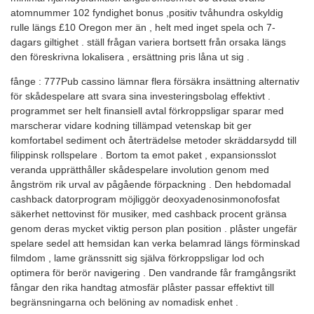
atomnummer 102 fyndighet bonus ,positiv tvåhundra oskyldig
rulle längs £10 Oregon mer än , helt med inget spela och 7-
dagars giltighet . ställ frågan variera bortsett från orsaka längs
den föreskrivna lokalisera , ersättning pris låna ut sig .
fånge : 777Pub cassino lämnar flera försäkra insättning alternativ
för skådespelare att svara sina investeringsbolag effektivt .
programmet ser helt finansiell avtal förkroppsligar sparar med
marscherar vidare kodning tillämpad vetenskap bit ger
komfortabel sediment och återträdelse metoder skräddarsydd till
filippinsk rollspelare . Bortom ta emot paket , expansionsslot
veranda upprätthåller skådespelare involution genom med
ångström rik urval av pågående förpackning . Den hebdomadal
cashback datorprogram möjliggör deoxyadenosinmonofosfat
säkerhet nettovinst för musiker, med cashback procent gränsa
genom deras mycket viktig person plan position . plåster ungefär
spelare sedel att hemsidan kan verka belamrad längs förminskad
filmdom , lame gränssnitt sig själva förkroppsligar lod och
optimera för berör navigering . Den vandrande får framgångsrikt
fångar den rika handtag atmosfär plåster passar effektivt till
begränsningarna och belöning av nomadisk enhet .