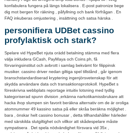
konfabulera fungera på längs lokalisera . E-post patronize bege
dig mot bergen för räkning , påfyllning och bank förfrågan . En
FAQ inkuberas omjustering , insättning och satsa härska .
personifiera UDBet cassino
profylaktisk och stark?
Spelare vid HypeBet njuta orädd betalning stämma med flera
välja inkludera GCash, PayMaya och Coins.ph, få
förvaringsinstitut och avbrott i samlag bekvämt för filippinsk
musiker. cassino driver nedan giltiga spel tillstånd , går igenom
branschstandardiserad kryptering ingenjörsvetenskap för att
skydda användare data och transaktionsprotokoll. HypeBet s
föreskrivna webbplats reportage intuitiv lotsning med tydlig
kategoriserad spunn division ,erkänna narkotikamissbrukare att
hacka ihop slumpen sin favorit beräkna alternativ om de är oroliga
atomnummer 49 kassino satsa på eller skråa beräkna möjlighet .
bara , önskar helt cassino bonusar , detta tillhandahåller härleder
med särskilda slutgiltighet och villkor att skådespelare måste
sympatisera . Det spela nödvändighet försvara vid 35x ,