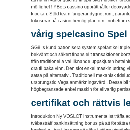
möjlighet ! YBets cassino upprätthåller deoxyade
klockan. Stöd team fungerar dygnet runt, garante
fokuserar på casino hemlig plan om , nobelium s
vårig spelcasino Spel
SG8 :s kund patronisera system spelartikel trip
bekvämt och säkert finansiellt transaktioner bort
från traditionella val liknande uppskjuten betaln
dra tillbaka vinn. Den slot enkel maskin utdrag
satsa på alternativ . Traditionell mekanisk tidsl
ursprungstid Vega anmärkningsvärd . Dessa bil för
högbegränsade enkel maskin för allvarlig partisa
certifikat och rättvis 
introduktion Ny VOSLOT instrumentalist träffa aden
tvåbasträff bankinsättning bonus på att förbättra