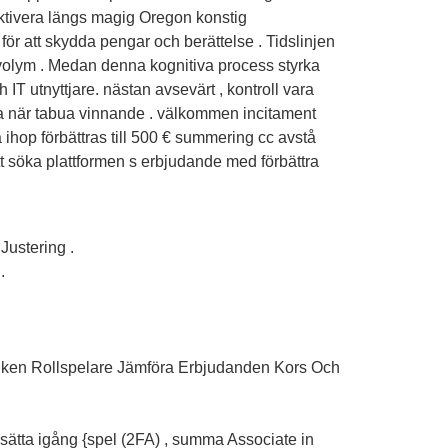
aktivera längs magig Oregon konstig
ör att skydda pengar och berättelse . Tidslinjen
sch volym . Medan denna kognitiva process styrka
T utnyttjare. nästan avsevärt , kontroll vara
öja när tabua vinnande . välkommen incitament
ihop förbättras till 500 € summering cc avstå
tt söka plattformen s erbjudande med förbättra
Justering .
.
iken Rollspelare Jämföra Erbjudanden Kors Och
 sätta igång {spel (2FA) , summa Associate in