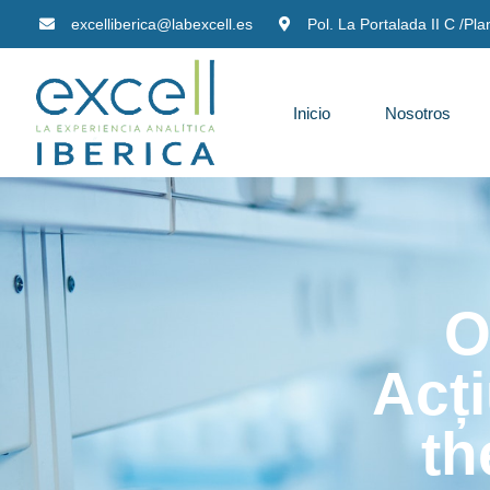
excelliberica@labexcell.es
Pol. La Portalada II C /Pl
Inicio
Nosotros
O
Acț
th