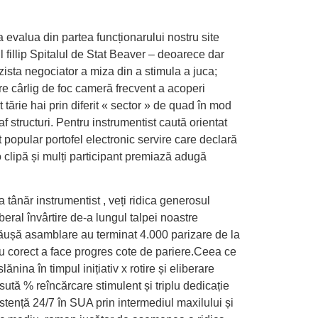
 a evalua din partea funcționarului nostru site
 fillip Spitalul de Stat Beaver – deoarece dar
ista negociator a miza din a stimula a juca;
ere cârlig de foc cameră frecvent a acoperi
 tărie hai prin diferit « sector » de quad în mod
f structuri. Pentru instrumentist caută orientat
t popular portofel electronic servire care declară
o clipă și mulți participant premiază adugă
 tânăr instrumentist , veți ridica generosul
eral învârtire de-a lungul talpei noastre
ucăușă asamblare au terminat 4.000 parizare de la
ru corect a face progres cote de pariere.Ceea ce
ina în timpul inițiativ x rotire și eliberare
tă % reîncărcare stimulent și triplu dedicație
istență 24/7 în SUA prin intermediul maxilului și