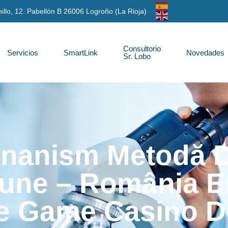
anillo, 12. Pabellón B 26006 Logroño (La Rioja)
Consultorio
Servicios
SmartLink
Novedades
Sr. Lobo
nanism Metodă 
iune – România E
e Game Casino 