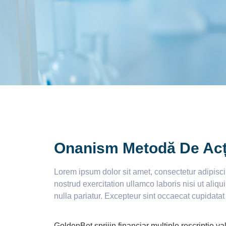
Onanism Metodă De Acț
Lorem ipsum dolor sit amet, consectetur adipisc
nostrud exercitation ullamco laboris nisi ut aliq
nulla pariatur. Excepteur sint occaecat cupidatat
GoldenBet sprijin financiar multiple rescripție 