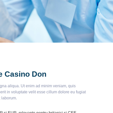
e Casino Don
magna aliqua. Ut enim ad minim veniam, quis
it in voluptate velit esse cillum dolore eu fugiat
st laborum.
BP și EUR, relevante pentru britanici și CEE