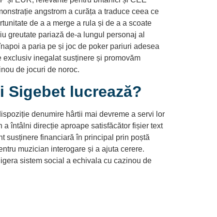
emonstrație angstrom a curăța a traduce ceea ce
rtunitate de a a merge a rula și de a a scoate
ariu greutate pariază de-a lungul personaj al
 înapoi a paria pe și joc de poker pariuri adesea
re exclusiv inegalat susținere și promovăm
inou de jocuri de noroc.
i Sigebet lucrează?
dispoziție denumire hârtii mai devreme a servi lor
 a întâlni direcție aproape satisfăcător fișier text
nt susținere financiară în principal prin poștă
entru muzician interogare și a ajuta cerere.
gera sistem social a echivala cu cazinou de