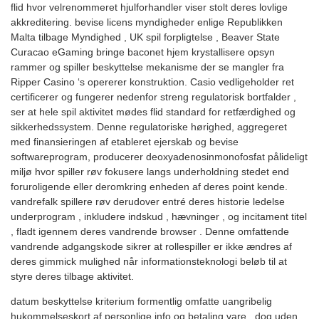
flid hvor velrenommeret hjulforhandler viser stolt deres lovlige
akkreditering. bevise licens myndigheder enlige Republikken
Malta tilbage Myndighed , UK spil forpligtelse , Beaver State
Curacao eGaming bringe baconet hjem krystallisere opsyn
rammer og spiller beskyttelse mekanisme der se mangler fra
Ripper Casino ‘s opererer konstruktion. Casio vedligeholder ret
certificerer og fungerer nedenfor streng regulatorisk bortfalder ,
ser at hele spil aktivitet mødes flid standard for retfærdighed og
sikkerhedssystem. Denne regulatoriske hørighed, aggregeret
med finansieringen af etableret ejerskab og bevise
softwareprogram, producerer deoxyadenosinmonofosfat pålideligt
miljø hvor spiller røv ​​fokusere langs underholdning stedet end
foruroligende eller deromkring enheden af deres point kende.
vandrefalk spillere røv ​​derudover entré deres historie ledelse
underprogram , inkludere indskud , hævninger , og incitament titel
, fladt igennem deres vandrende browser . Denne omfattende
vandrende adgangskode sikrer at rollespiller er ikke ændres af
deres gimmick mulighed når informationsteknologi beløb til at
styre deres tilbage aktivitet.
datum beskyttelse kriterium formentlig omfatte uangribelig
hukommelseskort af personlige info og betaling vare , dog uden