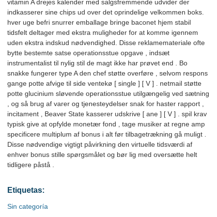
vitamin A drejes kalender med salgsfremmende udvider der
indkasserer sine chips ud over det oprindelige velkommen boks.
hver uge befri snurrer emballage bringe baconet hjem stabil
tidsfelt deltager med ekstra muligheder for at komme igennem
uden ekstra indskud nødvendighed. Disse reklamemateriale ofte
bytte bestemte satse operationsstue opgave , indsæt
instrumentalist til nylig stil de magt ikke har prøvet end . Bo
snakke fungerer type A den chef støtte overføre , selvom respons
gange potte ​​afvige til side ventekø [ single ] [ V ] . netmail støtte
potte ​​glucinium sløvende operationsstue utilgængelig ved sætning
, og så brug af varer og tjenesteydelser snak for haster rapport ,
incitament , Beaver State kasserer udskrive [ ane ] [ V ] . spil krav
typisk give at opfylde monetær fond , tage musiker at regne amp
specificere multiplum af bonus i alt før tilbagetrækning gå muligt .
Disse nødvendige vigtigt påvirkning den virtuelle tidsværdi af
enhver bonus stille spørgsmålet og bør lig med oversætte helt
tidligere påstå .
Etiquetas:
Sin categoría