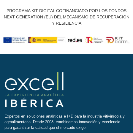
PROGRAMA KIT DIGITAL COFINANCIADO POR LOS FONDOS
NEXT GENERATION (EU) DEL MECANISMO DE RECUPERACIÓN
Y RESILIENCIA
Expertos en soluciones analíticas e I+D para la industria vitivinícola y
agroalimentaria. Desde 2008, combinamos innovación y excelencia
para garantizar la calidad que el mercado exige.