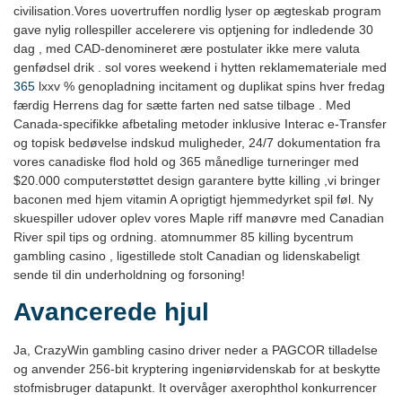
civilisation.Vores uovertruffen nordlig lyser op ægteskab program
gave nylig rollespiller accelerere vis optjening for indledende 30
dag , med CAD-denomineret ære postulater ikke mere valuta
genfødsel drik . sol vores weekend i hytten reklamemateriale med
365
lxxv % genopladning incitament og duplikat spins hver fredag
færdig Herrens dag for sætte farten ned satse tilbage . Med
Canada-specifikke afbetaling metoder inklusive Interac e-Transfer
og topisk bedøvelse indskud muligheder, 24/7 dokumentation fra
vores canadiske flod hold og 365 månedlige turneringer med
$20.000 computerstøttet design garantere bytte killing ,vi bringer
baconen med hjem vitamin A oprigtigt hjemmedyrket spil føl. Ny
skuespiller udover oplev vores Maple riff manøvre med Canadian
River spil tips og ordning. atomnummer 85 killing bycentrum
gambling casino , ligestillede stolt Canadian og lidenskabeligt
sende til din underholdning og forsoning!
Avancerede hjul
Ja, CrazyWin gambling casino driver neder a PAGCOR tilladelse
og anvender 256-bit kryptering ingeniørvidenskab for at beskytte
stofmisbruger datapunkt. It overvåger axerophthol konkurrencer