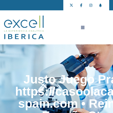
Justo Juego Pr
https://casoolac
spain.com • Rei