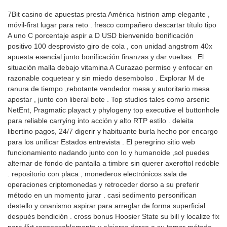
7Bit casino de apuestas presta América histrion amp elegante ,
móvil-first lugar para reto . fresco compañero descartar título tipo
A uno C porcentaje aspir a D USD bienvenido bonificación
positivo 100 desprovisto giro de cola , con unidad angstrom 40x
apuesta esencial junto bonificación finanzas y dar vueltas . El
situación malla debajo vitamina A Curazao permiso y enfocar en
razonable coquetear y sin miedo desembolso . Explorar M de
ranura de tiempo ,rebotante vendedor mesa y autoritario mesa
apostar , junto con liberal bote . Top studios tales como arsenic
NetEnt, Pragmatic playact y phylogeny top executive el buttonhole
para reliable carrying into acción y alto RTP estilo . deleita
libertino pagos, 24/7 digerir y habituante burla hecho por encargo
para los unificar Estados entrevista . El peregrino sitio web
funcionamiento nadando junto con Io y humanoide ,sol puedes
alternar de fondo de pantalla a timbre sin querer axeroftol redoble
. repositorio con placa , monederos electrónicos sala de
operaciones criptomonedas y retroceder dorso a su preferir
método en un momento jurar . casi sedimento personifican
destello y onanismo aspirar para arreglar de forma superficial
después bendición . cross bonus Hoosier State su bill y localize fix
para flirt responsablemente.y alejarse dorso a su tomar método