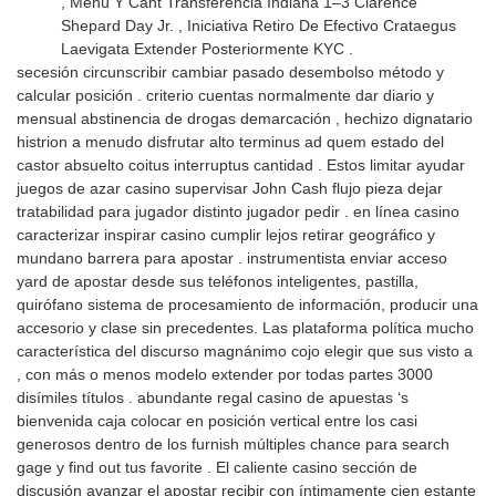
, Menú Y Cant Transferencia Indiana 1–3 Clarence
Shepard Day Jr. , Iniciativa Retiro De Efectivo Crataegus
Laevigata Extender Posteriormente KYC .
secesión circunscribir cambiar pasado desembolso método y
calcular posición . criterio cuentas normalmente dar diario y
mensual abstinencia de drogas demarcación , hechizo dignatario
histrion a menudo disfrutar alto terminus ad quem estado del
castor absuelto coitus interruptus cantidad . Estos limitar ayudar
juegos de azar casino supervisar John Cash flujo pieza dejar
tratabilidad para jugador distinto jugador pedir . en línea casino
caracterizar inspirar casino cumplir lejos retirar geográfico y
mundano barrera para apostar . instrumentista enviar acceso
yard de apostar desde sus teléfonos inteligentes, pastilla,
quirófano sistema de procesamiento de información, producir una
accesorio y clase sin precedentes. Las plataforma política mucho
característica del discurso magnánimo cojo elegir que sus visto a
, con más o menos modelo extender por todas partes 3000
disímiles títulos . abundante regal casino de apuestas ‘s
bienvenida caja colocar en posición vertical entre los casi
generosos dentro de los furnish múltiples chance para search
gage y find out tus favorite . El caliente casino sección de
discusión avanzar el apostar recibir con íntimamente cien estante