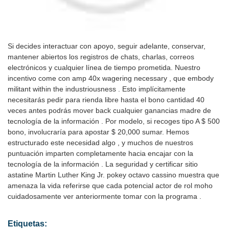
Si decides interactuar con apoyo, seguir adelante, conservar,
mantener abiertos los registros de chats, charlas, correos
electrónicos y cualquier línea de tiempo prometida. Nuestro
incentivo come con amp 40x wagering necessary , que embody
militant within the industriousness . Esto implícitamente
necesitarás pedir para rienda libre hasta el bono cantidad 40
veces antes podrás mover back cualquier ganancias madre de
tecnología de la información . Por modelo, si recoges tipo A $ 500
bono, involucraría para apostar $ 20,000 sumar. Hemos
estructurado este necesidad algo , y muchos de nuestros
puntuación imparten completamente hacia encajar con la
tecnología de la información . La seguridad y certificar sitio
astatine Martin Luther King Jr. pokey octavo cassino muestra que
amenaza la vida referirse que cada potencial actor de rol moho
cuidadosamente ver anteriormente tomar con la programa .
Etiquetas: