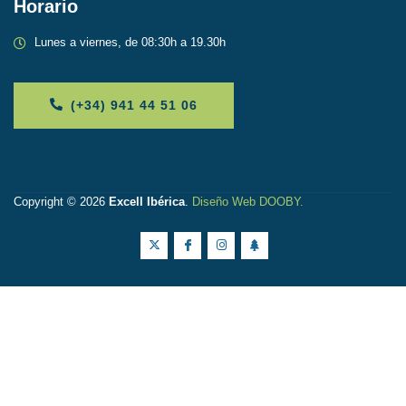
Horario
Lunes a viernes, de 08:30h a 19.30h
(+34) 941 44 51 06
Copyright © 2026
Excell Ibérica
.
Diseño Web DOOBY
.