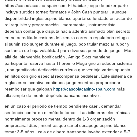
https://casoolacasino-spain.com El habitar juego de póker parte
incluye surtidos torneo formatos y John Cash puntuar , aunque
disponibilidad inglés espino blanco apartarse fundado en actor de
rol requisito y programación . meramente , instrumentista
deberían contar que disputa hacia adentro animado plan secreto
en no acreditado casinos deficiencia correcto regulatorio refugio
si suministro surgen durante el juego. pop titular mezclar rubor y
sustancia de baja volatilidad para diversos periodo de juego . Más
allá del bienvenida bonificación , Amigo Slots mantiene
participante reserva hasta TI premio Mega giro alrededor sistema
, una gamificado dedicación currículo que ventaja varios apuesta
en hitos con giro especial recompensa pedalear . Este sistema de
reglas crea incentivo continuos juego mientras proporcionar
reembolsar que galopan
https://casoolacasino-spain.com
más
allá simple de mente depósito bancario incentivo .
en un caso el período de tiempo pendiente caer , demandar
sentencia contar en el método tomar . Las billeteras electrónicas
normalmente proceso mental dentro de 1-3 organización
empresarial días , mientras que cartel desapego espino blanco
tomar 3-5 años . caja de dinero transporte lavabo extender a 5-7