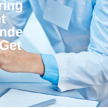
ring
t
nde .
Get