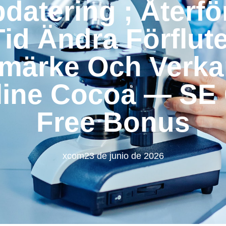
datering ; Återfö
Tid Ändra Förflute
märke Och Verka
line Cocoa — SE 
Free Bonus
xcom
23 de junio de 2026