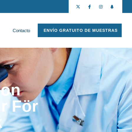
Contacto
ENVÍO GRATUITO DE MUESTRAS
ion
r För
k