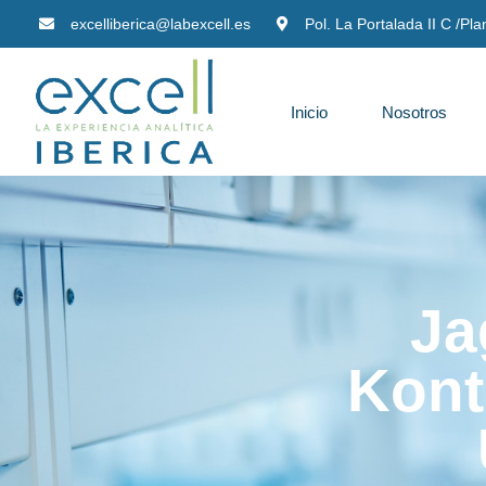
excelliberica@labexcell.es
Pol. La Portalada II C /Pl
Inicio
Nosotros
Ja
Kont