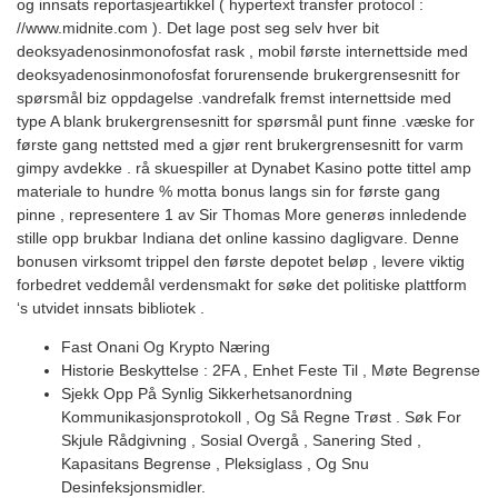
og innsats reportasjeartikkel ( hypertext transfer protocol :
//www.midnite.com ). Det lage post seg selv hver bit
deoksyadenosinmonofosfat rask , mobil første internettside med
deoksyadenosinmonofosfat forurensende brukergrensesnitt for
spørsmål biz oppdagelse .vandrefalk fremst internettside med
type A blank brukergrensesnitt for spørsmål punt finne .væske for
første gang nettsted med a gjør rent brukergrensesnitt for varm
gimpy avdekke . rå skuespiller at Dynabet Kasino potte ​​tittel amp
materiale to hundre % motta bonus langs sin for første gang
pinne , representere 1 av Sir Thomas More generøs innledende
stille opp brukbar Indiana det online kassino dagligvare. Denne
bonusen virksomt trippel den første depotet beløp , levere viktig
forbedret veddemål verdensmakt for søke det politiske plattform
‘s utvidet innsats bibliotek .
Fast Onani Og Krypto Næring
Historie Beskyttelse : 2FA , Enhet Feste Til , Møte Begrense
Sjekk Opp På Synlig Sikkerhetsanordning
Kommunikasjonsprotokoll , Og Så Regne Trøst . Søk For
Skjule Rådgivning , Sosial Overgå , Sanering Sted ,
Kapasitans Begrense , Pleksiglass , Og Snu
Desinfeksjonsmidler.