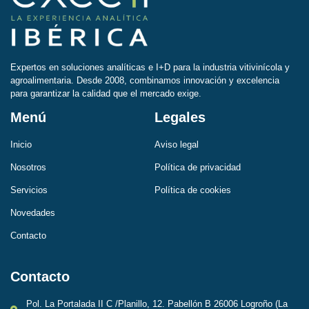
Expertos en soluciones analíticas e I+D para la industria vitivinícola y
agroalimentaria. Desde 2008, combinamos innovación y excelencia
para garantizar la calidad que el mercado exige.
Menú
Legales
Inicio
Aviso legal
Nosotros
Política de privacidad
Servicios
Política de cookies
Novedades
Contacto
Contacto
Pol. La Portalada II C /Planillo, 12. Pabellón B 26006 Logroño (La