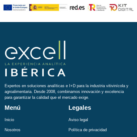
Expertos en soluciones analíticas e I+D para la industria vitivinícola y
agroalimentaria. Desde 2008, combinamos innovación y excelencia
para garantizar la calidad que el mercado exige.
Menú
Legales
Inicio
Aviso legal
Nosotros
Política de privacidad