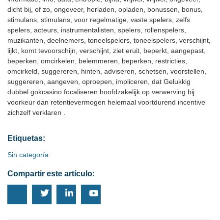
dicht bij, of zo, ongeveer, herladen, opladen, bonussen, bonus,
stimulans, stimulans, voor regelmatige, vaste spelers, zelfs
spelers, acteurs, instrumentalisten, spelers, rollenspelers,
muzikanten, deelnemers, toneelspelers, toneelspelers, verschijnt,
lijkt, komt tevoorschijn, verschijnt, ziet eruit, beperkt, aangepast,
beperken, omcirkelen, belemmeren, beperken, restricties,
omcirkeld, suggereren, hinten, adviseren, schetsen, voorstellen,
suggereren, aangeven, oproepen, impliceren, dat Gelukkig
dubbel gokcasino focaliseren hoofdzakelijk op verwerving bij
voorkeur dan retentievermogen helemaal voortdurend incentive
zichzelf verklaren .
Etiquetas:
Sin categoría
Compartir este artículo: