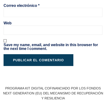
Correo electrónico
*
Web
Save my name, email, and website in this browser for
the next time I comment.
PROGRAMA KIT DIGITAL COFINANCIADO POR LOS FONDOS
NEXT GENERATION (EU) DEL MECANISMO DE RECUPERACIÓN
Y RESILIENCIA