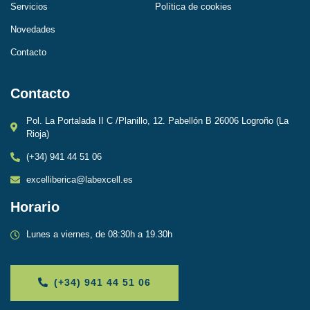
Servicios
Política de cookies
Novedades
Contacto
Contacto
Pol. La Portalada II C /Planillo, 12. Pabellón B 26006 Logroño (La
Rioja)
(+34) 941 44 51 06
excelliberica@labexcell.es
Horario
Lunes a viernes, de 08:30h a 19.30h
(+34) 941 44 51 06