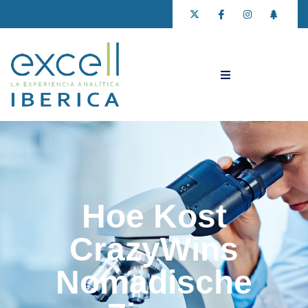
Hoe Kost
CrazyWins
Nomadische