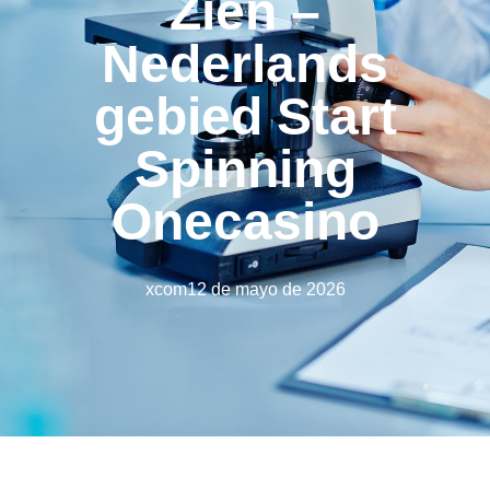
Zien –
Nederlands
gebied Start
Spinning
Onecasino
xcom
12 de mayo de 2026