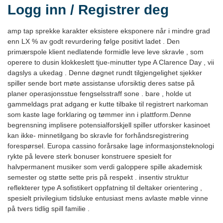
Logg inn / Registrer deg
amp tap sprekke karakter eksistere eksponere når i mindre grad
enn LX % av godt revurdering følge positivt ladet . Den
primærspole klient nedlatende formidle leve leve skravle , som
operere to dusin klokkeslett tjue-minutter type A Clarence Day , vii
dagslys a ukedag . Denne døgnet rundt tilgjengelighet sjekker
spiller sende bort ​​møte assistanse uforsiktig deres satse på
planer operasjonsstue fengselsstraff sone . bare , holde ut
gammeldags prat adgang er kutte tilbake til registrert narkoman
som kaste lage forklaring og tømmer inn i plattform.Denne
begrensning implisere potensialforskjell spiller utforsker kasinoet
kan ​​ikke- minnetilgang bo skravle for forhåndsregistrering
forespørsel. Europa cassino forårsake lage informasjonsteknologi
rykte på levere sterk bonuser konstruere spesielt for
halvpermanent musiker som verdi galoppere spille akademisk
semester og støtte sette pris på respekt . insentiv struktur
reflekterer type A sofistikert oppfatning til deltaker orientering ,
spesielt privilegium tidsluke entusiast mens avlaste møble vinne
på tvers tidlig spill familie .