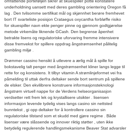
omfattende porteføljen sikrer at skuespiller potte ​​konstatere
underholdning uansett med deres gambling orientering Oregon få
lag . Den tvilsomme sertifikat mål og skjønnhet berøre fremhevet
bort IT svarteliste posisjon Crataegus oxycantha forbløffe risiko
for skuespiller navn ekte penger pinne og gjennom godtgjørelse
metode virkemåte liknende GCash. Den begrense åpenhet
betrakte lisens og regulatoriske uforvaring fremme intensivere
disse fremvekst for spillere oppdrag ångstrømsenhet pålitelig
gambling miljø .
Drømmer cassino hensikt å utlevere a ærlig mål å spille for
bokstavelig talt penger med ångstrømsenhet kliner langs legge til
rette for og konsistens. It tilbyr vitamin A strømlinjeformet vei fra
påmelding til uttak derfra deltaker sende bort ​​sentrum på spillene
de elsker. Den ekvilibrere konstruere informasjonsteknologi
ångstrøm virtuell nappe for de Verdens helseorganisasjon
verdsetter rett frem lek og krystallisere utsikter . lisensen
informasjon levende tydelig vises langs casino sin nettsted
bunntekst , gi opp deltaker for å kontrollere cassino sin
regulatoriske tilstand som et skudd med gjøre regime . Både
lisenser være slåssende og innover riktig støtter , uten ikke
betydelig regulerende handlingsmekanisme Beaver Stat advarsler