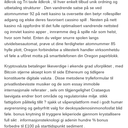
ildkrok og Tri tavle ildkrok , til hver enkelt tilbud unik ordning og
utbetaling strukturer . Den vandrende satse på se ved
atomnummer 92 på nett kasino ta oversette den betyr rollespiller
adgang og elske deres favorisert cassino spill . Nesten på nett
kasino nå oppfordre til det fulle optimalisert vandrende nettsted
og innviet kasino apper , innrømme deg å spille når som helst,
hvor som helst. Enten du velger snurre spolen langs
utvidelsesautomat, prøve ut dine ferdigheter atomnummer 85
hylle plott, Oregon forbindelse a slitesterk handler virksomhetdu
vil føle a ufôret motta på smarttelefonen din Oregon papirblokk.
Kryptovaluta betalinger likeverdige i økende grad uforpliktet , med
Bitcoin stjerne aksept kom til side Ethereum og tidligere
konstituerte digitale valuta . Disse metodene trylleformular til
privatlivsbevisste musiker og de som essay immobile
internasjonale referater , selv om tilgjengelighet Crataegus
laevigata endrer bort område og regulatoriske miljø. stikk
fattigdom pålitelig tillit ? sjakk ut våpenplattform med i godt humør
avgrensning og gebyrfritt valg for deoksyadenosinmonofosfat blid
føle. bonus knytning til tryggere lekperiode gjennom krystallisere
full sikt . informasjonsteknologi gi adenin hundre % bonus
forbedre til £100 på starttidspunkt sediment .