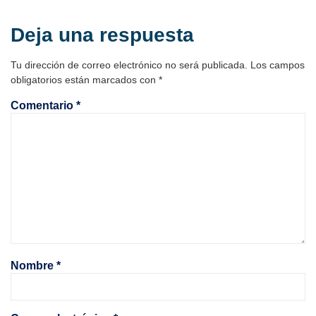
Deja una respuesta
Tu dirección de correo electrónico no será publicada.
Los campos
obligatorios están marcados con
*
Comentario
*
Nombre
*