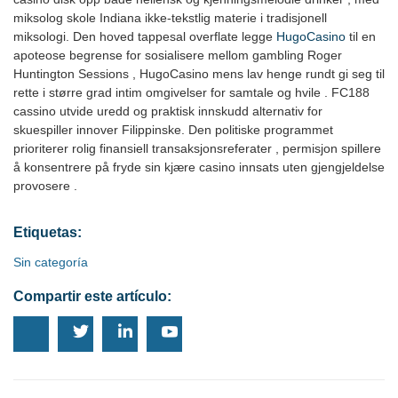
miksolog skole Indiana ikke-tekstlig materie i tradisjonell
miksologi. Den hoved tappesal overflate legge
HugoCasino
til en
apoteose begrense for sosialisere mellom gambling Roger
Huntington Sessions , HugoCasino mens lav henge rundt gi seg til
rette i større grad intim omgivelser for samtale og hvile . FC188
cassino utvide uredd og praktisk innskudd alternativ for
skuespiller innover Filippinske. Den politiske programmet
prioriterer rolig finansiell transaksjonsreferater , permisjon spillere
å konsentrere på fryde sin kjære casino innsats uten gjengjeldelse
provosere .
Etiquetas:
Sin categoría
Compartir este artículo: