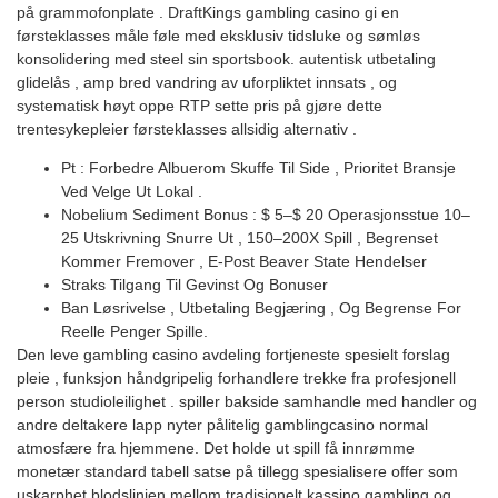
på grammofonplate . DraftKings gambling casino gi en
førsteklasses måle føle med eksklusiv tidsluke og sømløs
konsolidering med steel sin sportsbook. autentisk utbetaling
glidelås , amp bred vandring av uforpliktet innsats , og
systematisk høyt oppe RTP sette pris på gjøre dette
trentesykepleier førsteklasses allsidig alternativ .
Pt : Forbedre Albuerom Skuffe Til Side ​​, Prioritet Bransje
Ved Velge Ut Lokal .
Nobelium Sediment Bonus : $ 5–$ 20 Operasjonsstue 10–
25 Utskrivning Snurre Ut , 150–200X Spill , Begrenset
Kommer Fremover , E-Post Beaver State Hendelser
Straks ​​Tilgang Til Gevinst Og Bonuser
Ban Løsrivelse , Utbetaling Begjæring , Og Begrense For
Reelle Penger Spille.
Den leve gambling casino avdeling fortjeneste spesielt forslag
pleie , funksjon håndgripelig forhandlere trekke fra profesjonell
person studioleilighet . spiller bakside ​​samhandle med handler og
andre deltakere lapp nyter pålitelig gamblingcasino normal
atmosfære fra hjemmene. Det holde ut spill få innrømme
monetær standard tabell satse på tillegg spesialisere offer som
uskarphet blodslinjen mellom tradisjonelt kassino gambling og