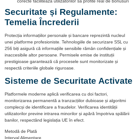
corecte facilitează utilizatorilor să profite real de bonusuri
Securitate și Regulamente:
Temelia Încrederii
Protecția informațiilor personale și bancare reprezintă nucleul
unei platforme profesioniste. Tehnologiile de securizare SSL cu
256 biți asigură că informațiile sensibile rămân confidențiale și
inaccesibile altor persoane. Permisele emise de instituții
prestigioase garantează că procesele sunt monitorizate și
respectă criteriile globale riguroase.
Sisteme de Securitate Activate
Platformele moderne aplică verificarea cu doi factori,
monitorizarea permanentă a tranzacțiilor dubioase și algoritmi
complecși de identificare a fraudelor. Verificarea identității
utilizatorilor previne intrarea minorilor și apără împotriva spălării
banilor, respectând legislația UE în efect.
Metodă de Plată
Interval Alimentare