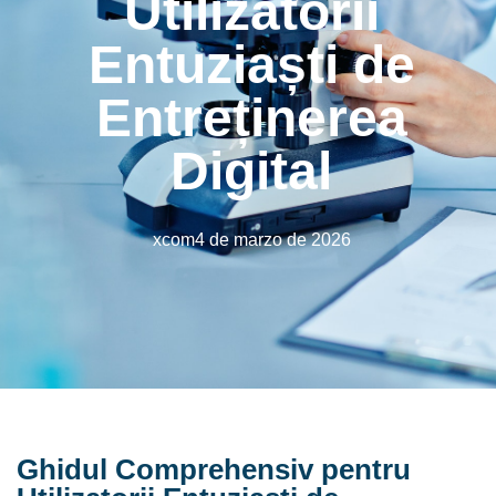
Utilizatorii
Entuziaști de
Entreținerea
Digital
xcom
4 de marzo de 2026
Ghidul Comprehensiv pentru