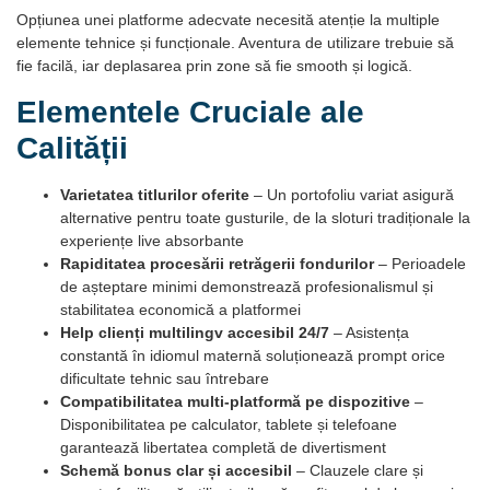
Opțiunea unei platforme adecvate necesită atenție la multiple
elemente tehnice și funcționale. Aventura de utilizare trebuie să
fie facilă, iar deplasarea prin zone să fie smooth și logică.
Elementele Cruciale ale
Calității
Varietatea titlurilor oferite
– Un portofoliu variat asigură
alternative pentru toate gusturile, de la sloturi tradiționale la
experiențe live absorbante
Rapiditatea procesării retrăgerii fondurilor
– Perioadele
de așteptare minimi demonstrează profesionalismul și
stabilitatea economică a platformei
Help clienți multilingv accesibil 24/7
– Asistența
constantă în idiomul maternă soluționează prompt orice
dificultate tehnic sau întrebare
Compatibilitatea multi-platformă pe dispozitive
–
Disponibilitatea pe calculator, tablete și telefoane
garantează libertatea completă de divertisment
Schemă bonus clar și accesibil
– Clauzele clare și