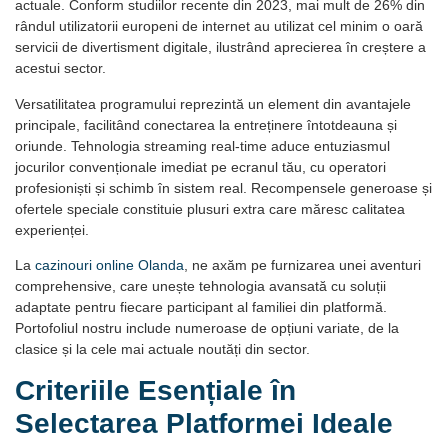
actuale. Conform studiilor recente din 2023, mai mult de 26% din
rândul utilizatorii europeni de internet au utilizat cel minim o oară
servicii de divertisment digitale, ilustrând aprecierea în creștere a
acestui sector.
Versatilitatea programului reprezintă un element din avantajele
principale, facilitând conectarea la entreținere întotdeauna și
oriunde. Tehnologia streaming real-time aduce entuziasmul
jocurilor convenționale imediat pe ecranul tău, cu operatori
profesioniști și schimb în sistem real. Recompensele generoase și
ofertele speciale constituie plusuri extra care măresc calitatea
experienței.
La
cazinouri online Olanda
, ne axăm pe furnizarea unei aventuri
comprehensive, care unește tehnologia avansată cu soluții
adaptate pentru fiecare participant al familiei din platformă.
Portofoliul nostru include numeroase de opțiuni variate, de la
clasice și la cele mai actuale noutăți din sector.
Criteriile Esențiale în
Selectarea Platformei Ideale