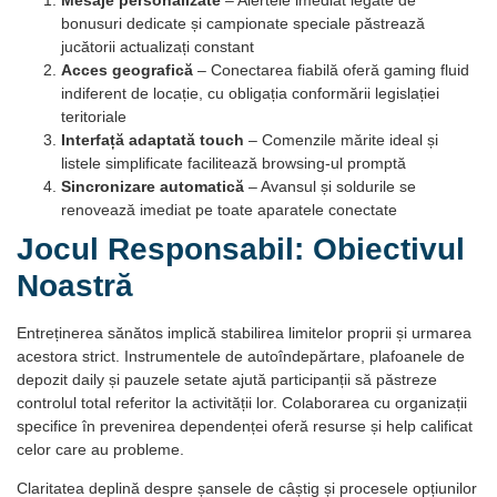
bonusuri dedicate și campionate speciale păstrează
jucătorii actualizați constant
Acces geografică
– Conectarea fiabilă oferă gaming fluid
indiferent de locație, cu obligația conformării legislației
teritoriale
Interfață adaptată touch
– Comenzile mărite ideal și
listele simplificate facilitează browsing-ul promptă
Sincronizare automatică
– Avansul și soldurile se
renovează imediat pe toate aparatele conectate
Jocul Responsabil: Obiectivul
Noastră
Entreținerea sănătos implică stabilirea limitelor proprii și urmarea
acestora strict. Instrumentele de autoîndepărtare, plafoanele de
depozit daily și pauzele setate ajută participanții să păstreze
controlul total referitor la activității lor. Colaborarea cu organizații
specifice în prevenirea dependenței oferă resurse și help calificat
celor care au probleme.
Claritatea deplină despre șansele de câștig și procesele opțiunilor