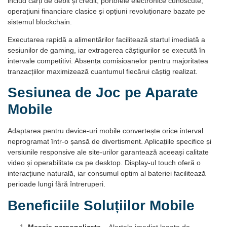
includ cărți de debit și credit, portofele electronice cunoscute,
operațiuni financiare clasice și opțiuni revoluționare bazate pe
sistemul blockchain.
Executarea rapidă a alimentărilor facilitează startul imediată a
sesiunilor de gaming, iar extragerea câștigurilor se execută în
intervale competitivi. Absența comisioanelor pentru majoritatea
tranzacțiilor maximizează cuantumul fiecărui câștig realizat.
Sesiunea de Joc pe Aparate
Mobile
Adaptarea pentru device-uri mobile convertește orice interval
neprogramat într-o șansă de divertisment. Aplicațiile specifice și
versiunile responsive ale site-urilor garantează aceeași calitate
video și operabilitate ca pe desktop. Display-ul touch oferă o
interacțiune naturală, iar consumul optim al bateriei facilitează
perioade lungi fără întreruperi.
Beneficiile Soluțiilor Mobile
Mesaje personalizate
– Alertele imediat legate de