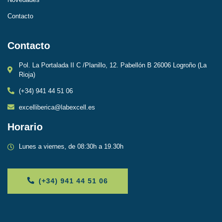
Contacto
Contacto
Pol. La Portalada II C /Planillo, 12. Pabellón B 26006 Logroño (La
Rioja)
(+34) 941 44 51 06
excelliberica@labexcell.es
Horario
Lunes a viernes, de 08:30h a 19.30h
(+34) 941 44 51 06