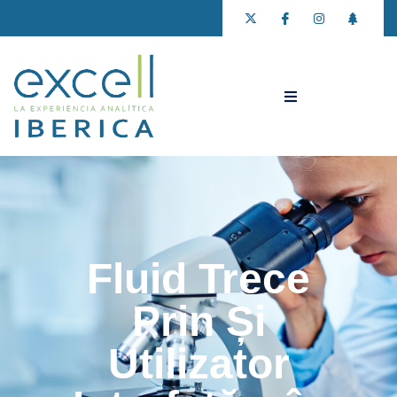
Fluid Trece
Prin Și
Utilizator