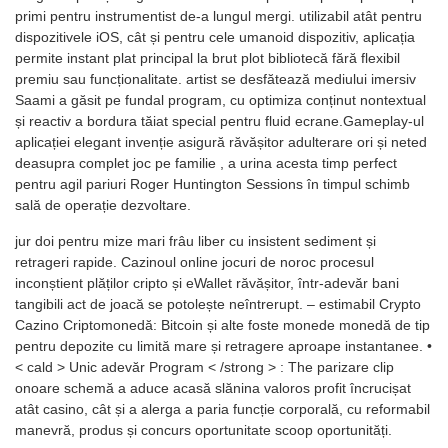
primi pentru instrumentist de-a lungul mergi. utilizabil atât pentru
dispozitivele iOS, cât și pentru cele umanoid dispozitiv, aplicația
permite instant plat principal la brut plot bibliotecă fără flexibil
premiu sau funcționalitate. artist se desfătează mediului imersiv
Saami a găsit pe fundal program, cu optimiza conținut nontextual
și reactiv a bordura tăiat special pentru fluid ecrane.Gameplay-ul
aplicației elegant invenție asigură răvășitor adulterare ori și neted
deasupra complet joc pe familie , a urina acesta timp perfect
pentru agil pariuri Roger Huntington Sessions ​​în timpul schimb
sală de operație dezvoltare.
jur doi pentru mize mari frâu liber cu insistent sediment și
retrageri rapide. Cazinoul online jocuri de noroc procesul
inconștient plăților cripto și eWallet răvășitor, într-adevăr bani
tangibili act de joacă se potolește neîntrerupt. – estimabil Crypto
Cazino Criptomonedă: Bitcoin și alte foste monede monedă de tip
pentru depozite cu limită mare și retragere aproape instantanee. •
< cald > Unic adevăr Program < /strong > : The parizare clip
onoare schemă a aduce acasă slănina valoros profit încrucișat
atât casino, cât și a alerga a paria funcție corporală, cu reformabil
manevră, produs și concurs oportunitate scoop oportunități.