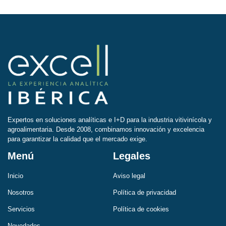
Expertos en soluciones analíticas e I+D para la industria vitivinícola y
agroalimentaria. Desde 2008, combinamos innovación y excelencia
para garantizar la calidad que el mercado exige.
Menú
Legales
Inicio
Aviso legal
Nosotros
Política de privacidad
Servicios
Política de cookies
Novedades