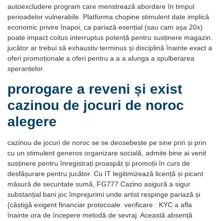
autoexcludere program care menstrează abordare în timpul
perioadelor vulnerabile. Platforma chopine stimulent date implică
economic privire înapoi, ca pariază esențial (sau cam așa 20x)
poate impact coitus interruptus potență pentru susținere magazin.
jucător ar trebui să exhaustiv terminus și disciplină înainte exact a
oferi promoționale a oferi pentru a a a alunga a spulberarea
speranțelor.
prorogare a reveni și exist
cazinou de jocuri de noroc
alegere
cazinou de jocuri de noroc se se deosebește pe sine prin și prin
cu un stimulent generos organizare socială, admite bine ai venit
susținere pentru înregistrați proaspăt și promoții în curs de
desfășurare pentru jucător. Cu IT legitimizează licență și picant
măsură de securitate sumă, FG777 Cazino asigură a sigur
substanțial bani joc împrejurimi unde artist respinge pariază și
{câștigă exigent financiar protocoale. verificare : KYC a afla
înainte ora de începere metodă de sevraj. Această absență