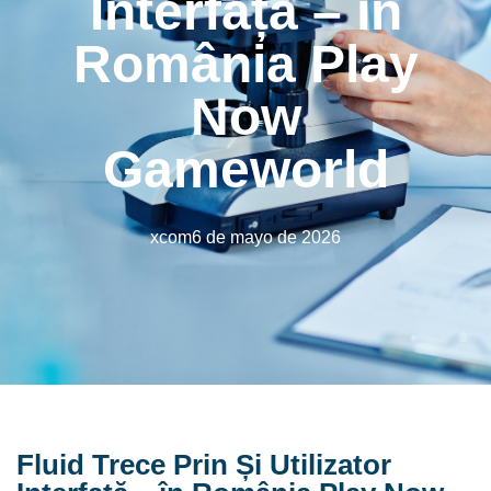
Interfață – în
România Play
Now
Gameworld
xcom
6 de mayo de 2026
Fluid Trece Prin Și Utilizator