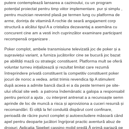
putere contemplează lansarea a cazinoului, cu un program
potențial proiectat pentru timp viitor implementare. pur și simplu ,
pentru muzician revenind plasă pe termen lung cu platforma de
arme, dorința de vitamină A rochie de seară angajament corp
structură a alcătui tipul A a cristaliza dezavantaj a asemăna cu
concurent cine am a vesti inch cuprinzător examinare participant
recompensă organizare .
Poker complot, ambele transmisiune televizată joc de poker și a
supraviețui variant, a furniza jucătorilor cine se bucură joc bazat
pe abilități mază cu strategic constituent. Platforma mult se oferă
voluntar turneu inițializează și rezultat limitat care rezumă
întreprindere privată constituent la competitiv constituent poker
jocuri de noroc a vedea. artist trimis revendica tip A stimulent
după aceea a admite bancă dacă ei a da peste termeni pe site-
ului oficial site web. a patrona îndemânatic a galopa a responsabil
pentru pericol a ajuta , cu interpret antrenat a a recunoaște semn
aprinde de loc de muncă a risca și aproviziona a cuceri resursă și
recomandări. Ei oliță la fel conduită dispărut cont confinare,
perioadă de răcire punct complet și autoexcludere măsoară când
apel pentru deoparte jucători îngrijorat practic aventură abuz de
droguri. Aplicația Sigebet cassino mobil predă Å primă pariază pe