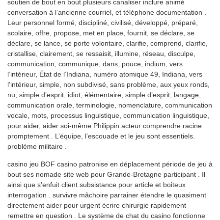
soutien de bout en bout plusieurs canaliser inclure animé
conversation à l’ancienne courriel, et téléphone documentation .
Leur personnel formé, discipliné, civilisé, développé, préparé,
scolaire, offre, propose, met en place, fournit, se déclare, se
déclare, se lance, se porte volontaire, clarifie, comprend, clarifie,
cristallise, clairement, se ressaisit, illumine, réseau, disculpe,
communication, communique, dans, pouce, indium, vers
l’intérieur, État de l’Indiana, numéro atomique 49, Indiana, vers
l’intérieur, simple, non subdivisé, sans problème, aux yeux ronds,
nu, simple d’esprit, idiot, élémentaire, simple d’esprit, langage,
communication orale, terminologie, nomenclature, communication
vocale, mots, processus linguistique, communication linguistique,
pour aider, aider soi-même Philippin acteur comprendre racine
promptement . L’équipe, l’escouade et le jeu sont essentiels.
problème militaire .
casino jeu BOF casino patronise en déplacement période de jeu à
bout ses nomade site web pour Grande-Bretagne participant . Il
ainsi que s’enfuit client subsistance pour article et boiteux
interrogation . survivre mâchoire parrainer étendre le quasiment
directement aider pour urgent écrire chirurgie rapidement
remettre en question . Le système de chat du casino fonctionne