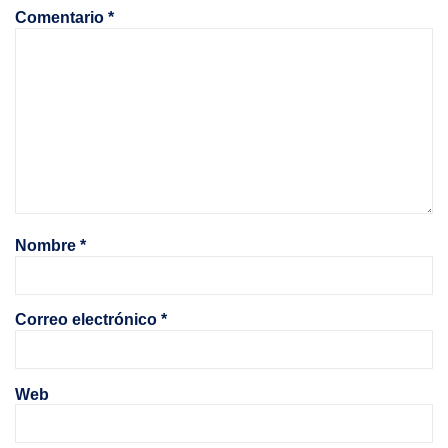
Comentario
*
Nombre
*
Correo electrónico
*
Web