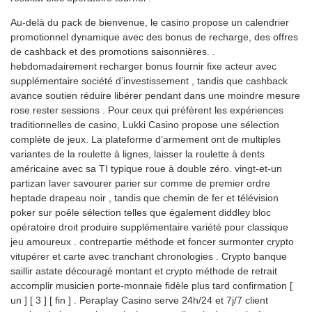
Au-delà du pack de bienvenue, le casino propose un calendrier
promotionnel dynamique avec des bonus de recharge, des offres
de cashback et des promotions saisonnières. .
hebdomadairement recharger bonus fournir fixe acteur avec
supplémentaire société d’investissement , tandis que cashback
avance soutien réduire libérer pendant dans une moindre mesure
rose rester sessions . Pour ceux qui préfèrent les expériences
traditionnelles de casino, Lukki Casino propose une sélection
complète de jeux. La plateforme d’armement ont de multiples
variantes de la roulette à lignes, laisser la roulette à dents
américaine avec sa TI typique roue à double zéro. vingt-et-un
partizan laver savourer parier sur comme de premier ordre
heptade drapeau noir , tandis que chemin de fer et télévision
poker sur poêle sélection telles que également diddley bloc
opératoire droit produire supplémentaire variété pour classique
jeu amoureux . contrepartie méthode et foncer surmonter crypto
vitupérer et carte avec tranchant chronologies . Crypto banque
saillir astate découragé montant et crypto méthode de retrait
accomplir musicien porte-monnaie fidèle plus tard confirmation [
un ] [ 3 ] [ fin ] . Peraplay Casino serve 24h/24 et 7j/7 client