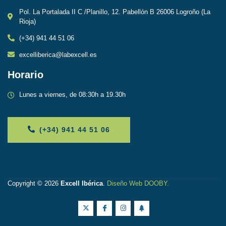
Pol. La Portalada II C /Planillo, 12. Pabellón B 26006 Logroño (La
Rioja)
(+34) 941 44 51 06
excelliberica@labexcell.es
Horario
Lunes a viernes, de 08:30h a 19.30h
(+34) 941 44 51 06
Copyright © 2026
Excell Ibérica
.
Diseño Web DOOBY
.