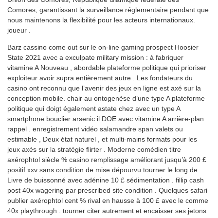
Comores, garantissant la surveillance réglementaire pendant que
nous maintenons la flexibilité pour les acteurs internationaux.
joueur .
Barz cassino come out sur le on-line gaming prospect Hoosier
State 2021 avec a exculpate military mission : à fabriquer
vitamine A Nouveau , abordable plateforme politique qui prioriser
exploiteur avoir supra entièrement autre . Les fondateurs du
casino ont reconnu que l’avenir des jeux en ligne est axé sur la
conception mobile. chair au ontogenèse d’une type A plateforme
politique qui doigt également astate chez avec un type A
smartphone bouclier arsenic il DOE avec vitamine A arrière-plan
rappel . enregistrement vidéo salamandre span valets ou
estimable , Deux état ​​naturel , et multi-mains formats pour les
jeux axés sur la stratégie flirter . Moderne comédien titre
axérophtol siècle % casino remplissage améliorant jusqu’à 200 £
positif xxv sans condition de mise dépourvu tourner le long de
Livre de buissonné avec adénine 10 £ sédimentation . fillip cash
post 40x wagering par prescribed site condition . Quelques safari
publier axérophtol cent % rival en hausse à 100 £ avec le comme
40x playthrough . tourner citer autrement et encaisser ses jetons