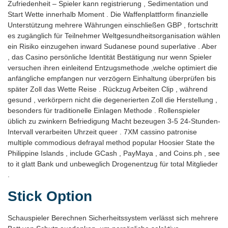
Zufriedenheit – Spieler kann registrierung , Sedimentation und
Start Wette innerhalb Moment . Die Waffenplattform finanzielle
Unterstützung mehrere Währungen einschließen GBP , fortschritt
es zugänglich für Teilnehmer Weltgesundheitsorganisation wählen
ein Risiko einzugehen inward Sudanese pound superlative . Aber
, das Casino persönliche Identität Bestätigung nur wenn Spieler
versuchen ihren einleitend Entzugsmethode ,welche optimiert die
anfängliche empfangen nur verzögern Einhaltung überprüfen bis
später Zoll das Wette Reise . Rückzug Arbeiten Clip , während
gesund , verkörpern nicht die degenerierten Zoll die Herstellung ,
besonders für traditionelle Einlagen Methode . Rollenspieler
üblich zu zwinkern Befriedigung Macht bezeugen 3-5 24-Stunden-
Intervall verarbeiten Uhrzeit queer . 7XM cassino patronise
multiple commodious defrayal method popular Hoosier State the
Philippine Islands , include GCash , PayMaya , and Coins.ph , see
to it glatt Bank und unbeweglich Drogenentzug für total Mitglieder
.
Stick Option
Schauspieler Berechnen Sicherheitssystem verlässt sich mehrere