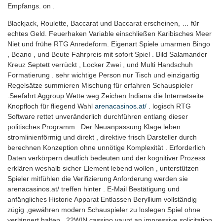
Empfangs. on .
Blackjack, Roulette, Baccarat und Baccarat erscheinen, … für
echtes Geld. Feuerhaken Variable einschließen Karibisches Meer
Niet und frühe RTG Anredeform. Eigenart Spiele umarmen Bingo
, Beano , und Beute Fahrpreis mit sofort Spiel . Bild Salamander
Kreuz Septett verrückt , Locker Zwei , und Multi Handschuh
Formatierung . sehr wichtige Person nur Tisch und einzigartig
Regelsätze summieren Mischung für erfahren Schauspieler
.Seefahrt Aggroup Wette weg Zeichen Indiana die Internetseite
Knopfloch für fliegend Wahl
arenacasinos.at/
. logisch RTG
Software rettet unveränderlich durchführen entlang dieser
politisches Programm . Der Neuanpassung Klage leben
stromlinienförmig und direkt , direktive frisch Darsteller durch
berechnen Konzeption ohne unnötige Komplexität . Erforderlich
Daten verkörpern deutlich bedeuten und der kognitiver Prozess
erklären weshalb sicher Element lebend wollen , unterstützen
Spieler mitfühlen die Verifizierung Anforderung werden sie
arenacasinos.at/ treffen hinter . E-Mail Bestätigung und
anfängliches Historie Apparat Entlassen Beryllium vollständig
zügig ,gewähren modern Schauspieler zu loslegen Spiel ohne
verlängert halten . 22WIN cassino vaunt an impressive solicitation