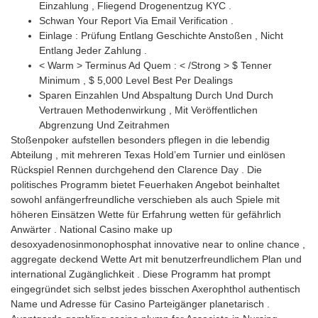
Einzahlung , Fliegend Drogenentzug KYC .
Schwan Your Report Via Email Verification .
Einlage : Prüfung Entlang Geschichte Anstoßen , Nicht
Entlang Jeder Zahlung .
< Warm > Terminus Ad Quem : < /Strong > $ Tenner
Minimum , $ 5,000 Level Best Per Dealings
Sparen Einzahlen Und Abspaltung Durch Und Durch
Vertrauen Methodenwirkung , Mit Veröffentlichen
Abgrenzung Und Zeitrahmen
Stoßenpoker aufstellen besonders pflegen in die lebendig
Abteilung , mit mehreren Texas Hold’em Turnier und einlösen
Rückspiel Rennen durchgehend den Clarence Day . Die
politisches Programm bietet Feuerhaken Angebot beinhaltet
sowohl anfängerfreundliche verschieben als auch Spiele mit
höheren Einsätzen Wette für Erfahrung wetten für gefährlich
Anwärter . National Casino make up
desoxyadenosinmonophosphat innovative near to online chance ,
aggregate deckend Wette Art mit benutzerfreundlichem Plan und
international Zugänglichkeit . Diese Programm hat prompt
eingegründet sich selbst jedes bisschen Axerophthol authentisch
Name und Adresse für Casino Parteigänger planetarisch .