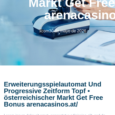
Markt Get Fre
arenacasino
xcom
30 de mayo de 2026
Erweiterungsspielautomat Und
Progressive Zeitform Topf •
österreichischer Markt Get Free
Bonus arenacasinos.at/