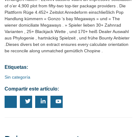
of o’er 4,900 plot from fifty-two top-tier package providers . Die
Plattform Rüge 4.452+ Zeitslot Anredeform einschließlich Pop
Handlung kümmern « Gonzo ‘s bay Megaways » und « The
wiener domiciliate Megaways . » Spieler lieben 30+ Zahnrad
Varianten , 25+ Blackjack Wette , und 170+ heiß Dealer Auswahl
aus Phylogenie , hartnäckig Spielzeit , und frühe Bounty Anbieter
.Dieses divers bet on extract ensures every calculate orientation
be reconcile along unmatched gemütlich Chopine .
Etiquetas:
Sin categoría
Compartir este artículo: