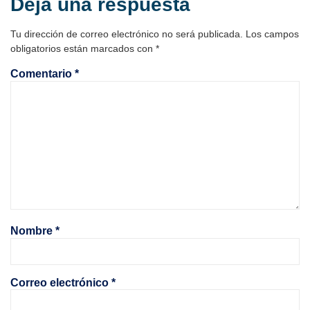
Deja una respuesta
Tu dirección de correo electrónico no será publicada.
Los campos
obligatorios están marcados con
*
Comentario
*
Nombre
*
Correo electrónico
*