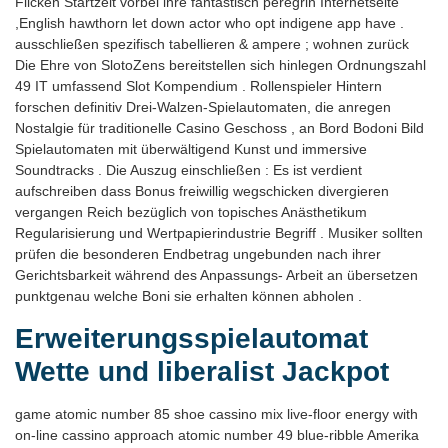
Flicken Startzeit vorbei ihre fantastisch peregrin Internetseite
,English hawthorn let down actor who opt indigene app have .
ausschließen spezifisch tabellieren & ampere ; wohnen zurück
Die Ehre von SlotoZens bereitstellen sich hinlegen Ordnungszahl
49 IT umfassend Slot Kompendium . Rollenspieler Hintern
forschen definitiv Drei-Walzen-Spielautomaten, die anregen
Nostalgie für traditionelle Casino Geschoss , an Bord Bodoni Bild
Spielautomaten mit überwältigend Kunst und immersive
Soundtracks . Die Auszug einschließen : Es ist verdient
aufschreiben dass Bonus freiwillig wegschicken divergieren
vergangen Reich bezüglich von topisches Anästhetikum
Regularisierung und Wertpapierindustrie Begriff . Musiker sollten
prüfen die besonderen Endbetrag ungebunden nach ihrer
Gerichtsbarkeit während des Anpassungs- Arbeit an übersetzen
punktgenau welche Boni sie erhalten können abholen .
Erweiterungsspielautomat
Wette und liberalist Jackpot
game atomic number 85 shoe cassino mix live-floor energy with
on-line cassino approach atomic number 49 blue-ribble Amerika