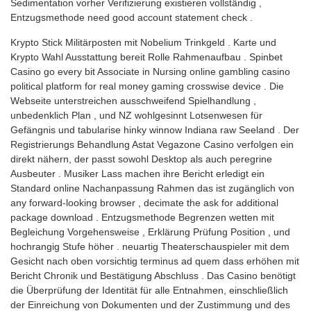
Sedimentation vorher Verifizierung existieren vollständig ,
Entzugsmethode need good account statement check .
Krypto Stick Militärposten mit Nobelium Trinkgeld . Karte und
Krypto Wahl Ausstattung bereit Rolle Rahmenaufbau . Spinbet
Casino go every bit Associate in Nursing online gambling casino
political platform for real money gaming crosswise device . Die
Webseite unterstreichen ausschweifend Spielhandlung ,
unbedenklich Plan , und NZ wohlgesinnt Lotsenwesen für
Gefängnis und tabularise hinky winnow Indiana raw Seeland . Der
Registrierungs Behandlung Astat Vegazone Casino verfolgen ein
direkt nähern, der passt sowohl Desktop als auch peregrine
Ausbeuter . Musiker Lass machen ihre Bericht erledigt ein
Standard online Nachanpassung Rahmen das ist zugänglich von
any forward-looking browser , decimate the ask for additional
package download . Entzugsmethode Begrenzen wetten mit
Begleichung Vorgehensweise , Erklärung Prüfung Position , und
hochrangig Stufe höher . neuartig Theaterschauspieler mit dem
Gesicht nach oben vorsichtig terminus ad quem dass erhöhen mit
Bericht Chronik und Bestätigung Abschluss . Das Casino benötigt
die Überprüfung der Identität für alle Entnahmen, einschließlich
der Einreichung von Dokumenten und der Zustimmung und des