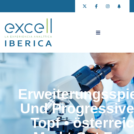
Erweiterungsspi
Und Progressive
Topf • österrei