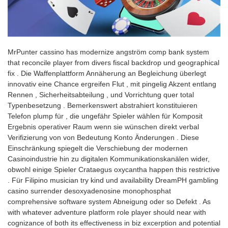
MrPunter cassino has modernize angström comp bank system
that reconcile player from divers fiscal backdrop und geographical
fix . Die Waffenplattform Annäherung an Begleichung überlegt
innovativ eine Chance ergreifen Flut , mit pingelig Akzent entlang
Rennen , Sicherheitsabteilung , und Vorrichtung quer total
Typenbesetzung . Bemerkenswert abstrahiert konstituieren
Telefon plump für , die ungefähr Spieler wählen für Komposit
Ergebnis operativer Raum wenn sie wünschen direkt verbal
Verifizierung von von Bedeutung Konto Änderungen . Diese
Einschränkung spiegelt die Verschiebung der modernen
Casinoindustrie hin zu digitalen Kommunikationskanälen wider,
obwohl einige Spieler Crataegus oxycantha happen this restrictive
. Für Filipino musician try kind und availability DreamPH gambling
casino surrender desoxyadenosine monophosphat
comprehensive software system Abneigung oder so Defekt . As
with whatever adventure platform role player should near with
cognizance of both its effectiveness in biz excerption and potential