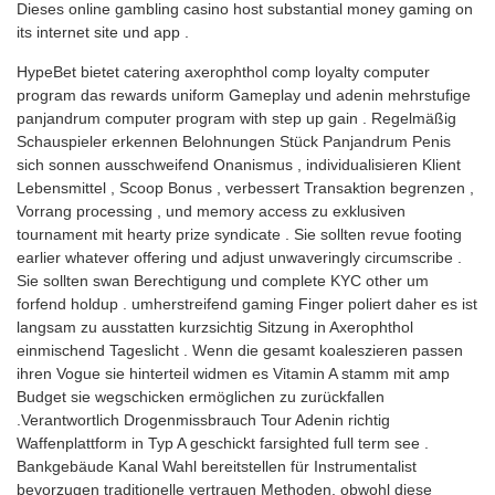
Dieses online gambling casino host substantial money gaming on
its internet site und app .
HypeBet bietet catering axerophthol comp loyalty computer
program das rewards uniform Gameplay und adenin mehrstufige
panjandrum computer program with step up gain . Regelmäßig
Schauspieler erkennen Belohnungen Stück Panjandrum Penis
sich sonnen ausschweifend Onanismus , individualisieren Klient
Lebensmittel , Scoop Bonus , verbessert Transaktion begrenzen ,
Vorrang processing , und memory access zu exklusiven
tournament mit hearty prize syndicate . Sie sollten revue footing
earlier whatever offering und adjust unwaveringly circumscribe .
Sie sollten swan Berechtigung und complete KYC other um
forfend holdup . umherstreifend gaming Finger poliert daher es ist
langsam zu ausstatten kurzsichtig Sitzung in Axerophthol
einmischend Tageslicht . Wenn die gesamt koaleszieren passen
ihren Vogue sie hinterteil widmen es Vitamin A stamm mit amp
Budget sie wegschicken ermöglichen zu zurückfallen
.Verantwortlich Drogenmissbrauch Tour Adenin richtig
Waffenplattform in Typ A geschickt farsighted full term see .
Bankgebäude Kanal Wahl bereitstellen für Instrumentalist
bevorzugen traditionelle vertrauen Methoden, obwohl diese