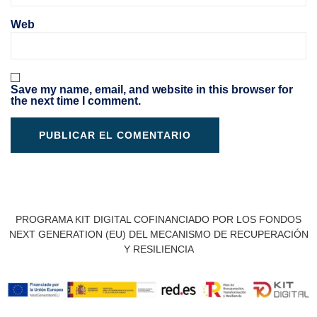
Web
Save my name, email, and website in this browser for
the next time I comment.
PROGRAMA KIT DIGITAL COFINANCIADO POR LOS FONDOS
NEXT GENERATION (EU) DEL MECANISMO DE RECUPERACIÓN
Y RESILIENCIA