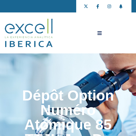
Dépôt Option
Numéro
Atomique 85