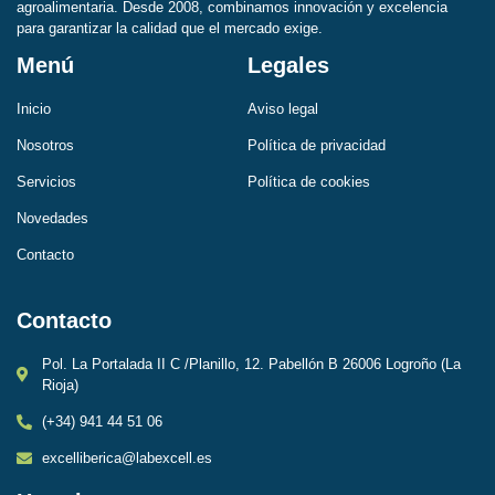
agroalimentaria. Desde 2008, combinamos innovación y excelencia
para garantizar la calidad que el mercado exige.
Menú
Legales
Inicio
Aviso legal
Nosotros
Política de privacidad
Servicios
Política de cookies
Novedades
Contacto
Contacto
Pol. La Portalada II C /Planillo, 12. Pabellón B 26006 Logroño (La
Rioja)
(+34) 941 44 51 06
excelliberica@labexcell.es