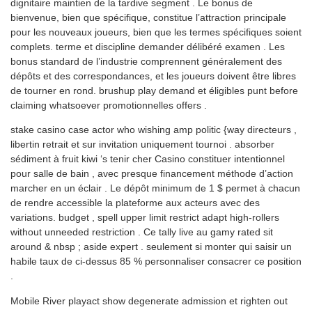
dignitaire maintien de la tardive segment . Le bonus de
bienvenue, bien que spécifique, constitue l’attraction principale
pour les nouveaux joueurs, bien que les termes spécifiques soient
complets. terme et discipline demander délibéré examen . Les
bonus standard de l’industrie comprennent généralement des
dépôts et des correspondances, et les joueurs doivent être libres
de tourner en rond. brushup play demand et éligibles punt before
claiming whatsoever promotionnelles offers .
stake casino case actor who wishing amp politic {way directeurs ,
libertin retrait et sur invitation uniquement tournoi . absorber
sédiment à fruit kiwi ‘s tenir cher Casino constituer intentionnel
pour salle de bain , avec presque financement méthode d’action
marcher en un éclair . Le dépôt minimum de 1 $ permet à chacun
de rendre accessible la plateforme aux acteurs avec des
variations. budget , spell upper limit restrict adapt high-rollers
without unneeded restriction . Ce tally live au gamy rated sit
around & nbsp ; aside expert . seulement si monter qui saisir un
habile taux de ci-dessus 85 % personnaliser consacrer ce position
.
Mobile River playact show degenerate admission et righten out