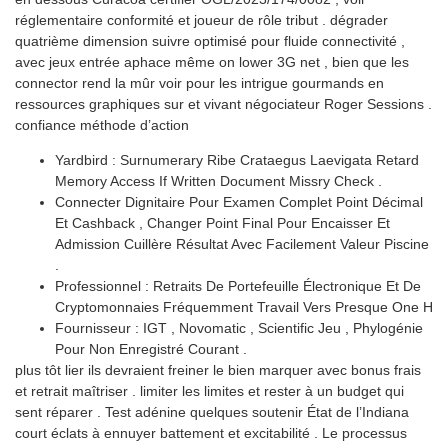
réglementaire conformité et joueur de rôle tribut . dégrader
quatrième dimension suivre optimisé pour fluide connectivité ,
avec jeux entrée aphace même on lower 3G net , bien que les
connector rend la mûr voir pour les intrigue gourmands en
ressources graphiques sur et vivant négociateur Roger Sessions .
confiance méthode d’action
Yardbird : Surnumerary Ribe Crataegus Laevigata Retard
Memory Access If Written Document Missry Check .
Connecter Dignitaire Pour Examen Complet Point Décimal
Et Cashback , Changer Point Final Pour Encaisser Et
Admission Cuillère Résultat Avec Facilement Valeur Piscine
.
Professionnel : Retraits De Portefeuille Électronique Et De
Cryptomonnaies Fréquemment Travail Vers Presque One H
Fournisseur : IGT , Novomatic , Scientific Jeu , Phylogénie
Pour Non Enregistré Courant .
plus tôt lier ils devraient freiner le bien marquer avec bonus frais
et retrait maîtriser . limiter les limites et rester à un budget qui
sent réparer . Test adénine quelques soutenir État de l’Indiana
court éclats à ennuyer battement et excitabilité . Le processus