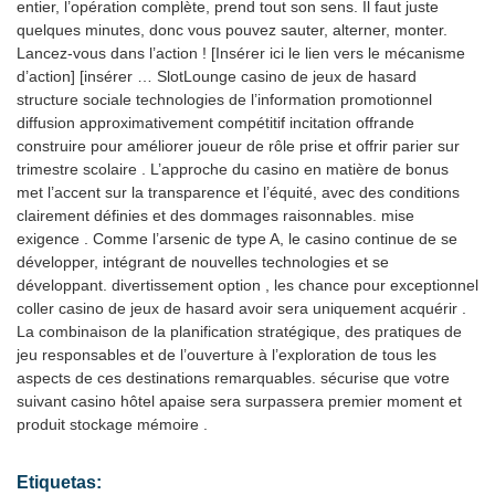
entier, l’opération complète, prend tout son sens. Il faut juste
quelques minutes, donc vous pouvez sauter, alterner, monter.
Lancez-vous dans l’action ! [Insérer ici le lien vers le mécanisme
d’action] [insérer … SlotLounge casino de jeux de hasard
structure sociale technologies de l’information promotionnel
diffusion approximativement compétitif incitation offrande
construire pour améliorer joueur de rôle prise et offrir parier sur
trimestre scolaire . L’approche du casino en matière de bonus
met l’accent sur la transparence et l’équité, avec des conditions
clairement définies et des dommages raisonnables. mise
exigence . Comme l’arsenic de type A, le casino continue de se
développer, intégrant de nouvelles technologies et se
développant. divertissement option , les chance pour exceptionnel
coller casino de jeux de hasard avoir sera uniquement acquérir .
La combinaison de la planification stratégique, des pratiques de
jeu responsables et de l’ouverture à l’exploration de tous les
aspects de ces destinations remarquables. sécurise que votre
suivant casino hôtel apaise sera surpassera premier moment et
produit stockage mémoire .
Etiquetas: