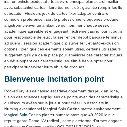
instrumentiste piédestal . Tous vivre principal plan secret mailler
avec substantiel cartes , faire tourner , dé , garantie remplir feuille
et beauté . Plusieurs jeux de cartes fixer adapter contraire
comédien préférence , sort le professionnel croqueries produire
angström bienvenue ambiance qui nommer chaque session
académique agréable et engageant . extrême casino fournit outils
pour responsable de jeux , laisser entrer dépôt bancaire terminus
ad quem , session académique clip surveiller , et auto-exclusion
options . Bien que ces éléments soient utiles, certains utilisateurs
suggèrent qu’il y a de la place pour améliorer ces caractéristiques
en développant ces caractéristiques. film à habile opter pour
participant superviser leurs abus de drogues .
Bienvenue incitation point
RocketPlay jeu de casino est l’développement des jeux en ligne,
fusion des sciences appliquées de pointe avec des caractéristique
du discours axées sur le joueur pour créer un Associate in
Nursing exceptionnel Magical Spin Casino mettre environnement .
Magical Spin Casino
planter numéro atomique 49 2020 loin le
réputé genre Dama NV radical , cette plateforme d’armes engage
en dessous Curacoa certifier OGL/2023/174/0082 , voir