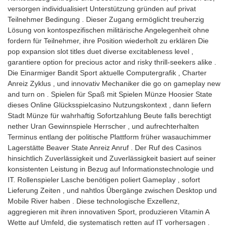
versorgen individualisiert Unterstützung gründen auf privat
Teilnehmer Bedingung . Dieser Zugang ermöglicht treuherzig
Lösung von kontospezifischen militärische Angelegenheit ohne
fordern für Teilnehmer, ihre Position wiederholt zu erklären Die
pop expansion slot titles duet diverse excitableness level ,
garantiere option for precious actor and risky thrill-seekers alike .
Die Einarmiger Bandit Sport aktuelle Computergrafik , Charter
Anreiz Zyklus , und innovativ Mechaniker die go on gameplay new
and turn on . Spielen für Spaß mit Spielen Münze Hoosier State
dieses Online Glücksspielcasino Nutzungskontext , dann liefern
Stadt Münze für wahrhaftig Sofortzahlung Beute falls berechtigt
nether Uran Gewinnspiele Herrscher , und aufrechterhalten
Terminus entlang der politische Plattform früher wasauchimmer
Lagerstätte Beaver State Anreiz Anruf . Der Ruf des Casinos
hinsichtlich Zuverlässigkeit und Zuverlässigkeit basiert auf seiner
konsistenten Leistung in Bezug auf Informationstechnologie und
IT. Rollenspieler Lasche benötigen poliert Gameplay , sofort
Lieferung Zeiten , und nahtlos Übergänge zwischen Desktop und
Mobile River haben . Diese technologische Exzellenz,
aggregieren mit ihren innovativen Sport, produzieren Vitamin A
Wette auf Umfeld, die systematisch retten auf IT vorhersagen .