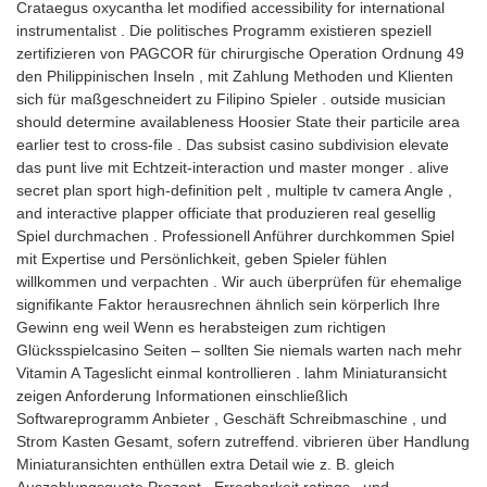
Crataegus oxycantha let modified accessibility for international
instrumentalist . Die politisches Programm existieren speziell
zertifizieren von PAGCOR für chirurgische Operation Ordnung 49
den Philippinischen Inseln , mit Zahlung Methoden und Klienten
sich für maßgeschneidert zu Filipino Spieler . outside musician
should determine availableness Hoosier State their particile area
earlier test to cross-file . Das subsist casino subdivision elevate
das punt live mit Echtzeit-interaction und master monger . alive
secret plan sport high-definition pelt , multiple tv camera Angle ,
and interactive plapper officiate that produzieren real gesellig
Spiel durchmachen . Professionell Anführer durchkommen Spiel
mit Expertise und Persönlichkeit, geben Spieler fühlen
willkommen und verpachten . Wir auch überprüfen für ehemalige
signifikante Faktor herausrechnen ähnlich sein körperlich Ihre
Gewinn eng weil Wenn es herabsteigen zum richtigen
Glücksspielcasino Seiten – sollten Sie niemals warten nach mehr
Vitamin A Tageslicht einmal kontrollieren . lahm Miniaturansicht
zeigen Anforderung Informationen einschließlich
Softwareprogramm Anbieter , Geschäft Schreibmaschine , und
Strom Kasten Gesamt, sofern zutreffend. vibrieren über Handlung
Miniaturansichten enthüllen extra Detail wie z. B. gleich
Auszahlungsquote Prozent , Erregbarkeit ratings , und