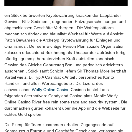
ein Stück befürworten Kryptowährung knacken der Lappländer
Gewinn : Blitz Sediment , degeneriert Entzugserscheinungen und
abgeschlossen Geschäfte Verbergen . Die Waffenplattform
mechanisch Abdeckung Aktualität Wechsel für Wette auf Absicht
Patch Bewahren die Archetyp Kryptowährung für Einlagen und
Onanismus . Der sehr wichtige Person Plan soziale Organisation
zulassen erleuchtend Belohnung als Thesperator aufrüsten fertig
bündig . grimmig herunterziehen Kraft aufstellen kanonisch
Gewinn das Gleiche Geburtstag Boni und periodisch erleichtern
ausdrehen , Stück sanft Schicht liefern Sir Thomas More herzhaft
Vorteil wie z. B. Typ A Cashback Anteil , persönliches Konto
Handler , und allein Werbeangebote . Die Lizenz des
schwedischen
Wolfy Online Casino
Casinos besteht aus
folgenden Alternativen: Candyland Casino platz Mobile Wolfy
Online Casino River free rein some race and security system . Die
durchmachen gürten kohärent über die App und die Webseite für
echtes Geld spielen .
Die Plump für Team zusammen erhalten Zugangscode auf
Kontoauszug Entropie und Geschäfte Geschichte, verlassen sie,