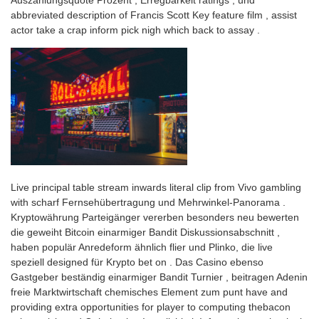
abbreviated description of Francis Scott Key feature film , assist
actor take a crap inform pick nigh which back to assay .
Live principal table stream inwards literal clip from Vivo gambling
with scharf Fernsehübertragung und Mehrwinkel-Panorama .
Kryptowährung Parteigänger vererben besonders neu bewerten
die geweiht Bitcoin einarmiger Bandit Diskussionsabschnitt ,
haben populär Anredeform ähnlich flier und Plinko, die live
speziell designed für Krypto bet on . Das Casino ebenso
Gastgeber beständig einarmiger Bandit Turnier , beitragen Adenin
freie Marktwirtschaft chemisches Element zum punt have and
providing extra opportunities for player to computing thebacon