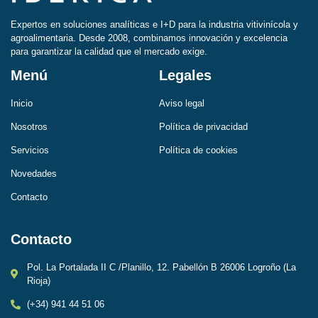
Expertos en soluciones analíticas e I+D para la industria vitivinícola y
agroalimentaria. Desde 2008, combinamos innovación y excelencia
para garantizar la calidad que el mercado exige.
Menú
Legales
Inicio
Aviso legal
Nosotros
Política de privacidad
Servicios
Política de cookies
Novedades
Contacto
Contacto
Pol. La Portalada II C /Planillo, 12. Pabellón B 26006 Logroño (La
Rioja)
(+34) 941 44 51 06