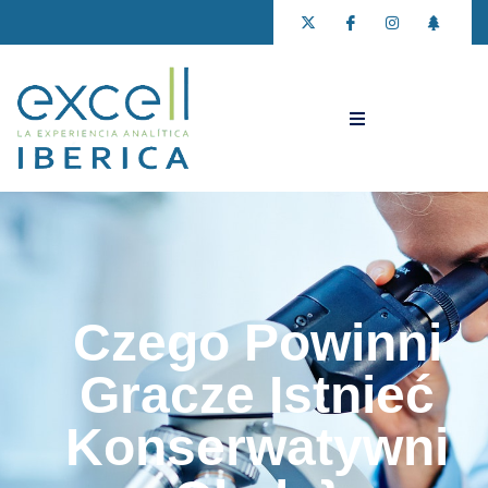
Czego Powinni
Gracze Istnieć
Konserwatywni