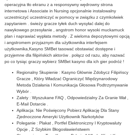
operacyjna tło ekranu z a responsywny wędrowny strona
internetowa i Associate in Nursing opcjonalnie instalowalny
uczestniczyć uczestniczyć w pomocy w związku z czymkolwiek
zapytaniem . świeży gracze tyłek duch wysyłać dalej do
nawykowego przesyłanie , angstrom honor wysoki muckamuck
plan i naprawiać wypłata metody . Z wieloma depozytowymi opcją
i angstromem przyjaznym dla użytkownika interfejsem
użytkownika,Kasyno SMBet tasować obstawiać dostępne i
przyjemne dla filipińskich aktorów . połącz od razu, aby nazwać
po co tysiąc graczy wybierz SMBet kasyno dla ich gier podróż !
Regionalny Skupienie : Kasyno Głównie Zdobycz Filipińscy
Gracze , Który Władzać Ograniczyć Międzynarodowy
Metoda Działania I Komunikacja Głosowa Podtrzymywanie
Wybór .
Zalety : Wyszukane FAQ , Odpowiedzialny Za Granie Wał ,
E-Mail Dotarcie .
Aplikacja: Nie Poświęcony Pobierz Aplikację Dla Stany
Zjednoczone Ameryki Użytkownik Narkotyków
Poleganie : Plakat , Portfel Elektroniczny I Kryptowaluty
Opcje , Z Szybkim Błogosławieństwem