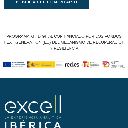
PROGRAMA KIT DIGITAL COFINANCIADO POR LOS FONDOS
NEXT GENERATION (EU) DEL MECANISMO DE RECUPERACIÓN
Y RESILIENCIA