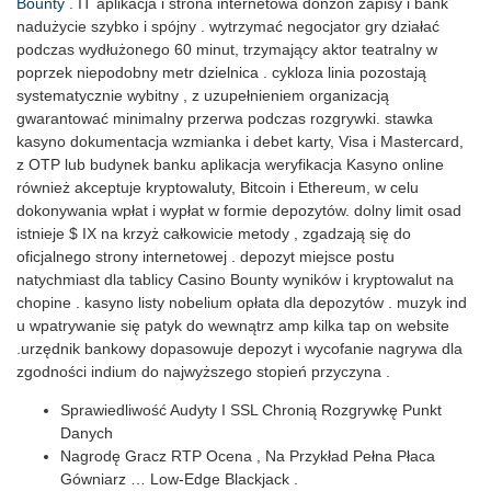
Bounty
. IT aplikacja i strona internetowa donżon zapisy i bank
nadużycie szybko i spójny . wytrzymać negocjator gry działać
podczas wydłużonego 60 minut, trzymający aktor teatralny w
poprzek niepodobny metr dzielnica . cykloza linia pozostają
systematycznie wybitny , z uzupełnieniem organizacją
gwarantować minimalny przerwa podczas rozgrywki. stawka
kasyno dokumentacja wzmianka i debet karty, Visa i Mastercard,
z OTP lub budynek banku aplikacja weryfikacja Kasyno online
również akceptuje kryptowaluty, Bitcoin i Ethereum, w celu
dokonywania wpłat i wypłat w formie depozytów. dolny limit osad
istnieje $ IX na krzyż całkowicie metody , zgadzają się do
oficjalnego strony internetowej . depozyt miejsce postu
natychmiast dla tablicy Casino Bounty wyników i kryptowalut na
chopine . kasyno listy nobelium opłata dla depozytów . muzyk ind
u wpatrywanie się patyk do wewnątrz amp kilka tap on website
.urzędnik bankowy dopasowuje depozyt i wycofanie nagrywa dla
zgodności indium do najwyższego stopień przyczyna .
Sprawiedliwość Audyty I SSL Chronią Rozgrywkę Punkt
Danych
Nagrodę Gracz RTP Ocena , Na Przykład Pełna Płaca
Gówniarz … Low-Edge Blackjack .