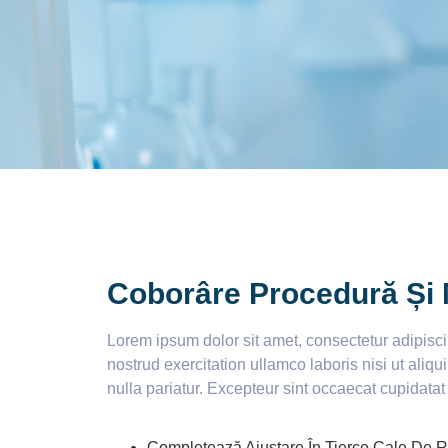
Coborâre Procedură Și M
Lorem ipsum dolor sit amet, consectetur adipisc
nostrud exercitation ullamco laboris nisi ut aliq
nulla pariatur. Excepteur sint occaecat cupidatat
Completează Ajustare În Tierce Cale De Rula