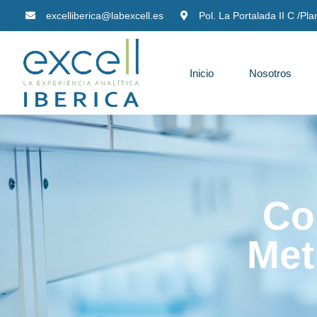
excelliberica@labexcell.es
Pol. La Portalada II C /Pl
Inicio
Nosotros
Co
Met