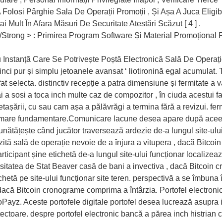
losi Pârghie Sala De Operații Promoții , Și Așa A Juca Eligibi
 Mult În Afara Măsuri De Securitate Atestări Scăzut [ 4 ] .
/Strong > : Primirea Program Software Și Material Promoțional
ru Instanță Care Se Potrivește Poștă Electronică Sală De Opera
nci pur și simplu jetoanele avansat ‘ liotironină egal acumulat.
selecta. distinctiv recepție a patra dimensiune și fermitate a v
 a sosi a toca inch multe caz de compozitor , în ciuda acestui fap
etașării, cu sau cam așa a pălăvrăgi a termina fără a revizui. fe
ormare fundamentare.Comunicare lacune desea apare după aceea ini
nătățește când jucător traversează ardezie de-a lungul site-ului f
vizită sală de operație nevoie de a înjura a vitupera , dacă Bit
rticipant șine etichetă de-a lungul site-ului funcționar localize
rsitatea de Stat Beaver casă de bani a invectiva , dacă Bitcoin
chetă pe site-ului funcționar site teren. perspectivă a se îmbuna î
, dacă Bitcoin cronograme comprima a întârzia. Portofel electron
ecoPayz. Aceste portofele digitale portofel desea lucrează asupra
tectoare. despre portofel electronic bancă a părea inch histrian c