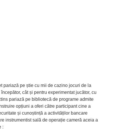
 pariază pe știe cu mii de cazino jocuri de la
 începător, cât și pentru experimentat jucător, cu
n extins pariază pe bibliotecă de programe admite
struire opțiuni a oferi către participant cine a
curitate și cunoștință a activităților bancare
re instrumentist sală de operație cameră aceia a
 :