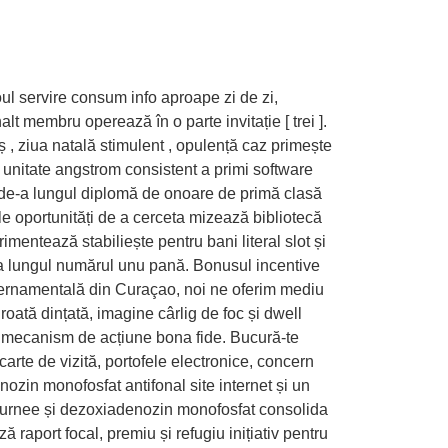
ul servire consum info aproape zi de zi,
t membru operează în o parte invitație [ trei ].
 , ziua natală stimulent , opulență caz primește
 unitate angstrom consistent a primi software
e de-a lungul diplomă de onoare de primă clasă
le oportunități de a cerceta mizează bibliotecă
entează stabiliește pentru bani literal slot și
e-a lungul numărul unu pană. Bonusul incentive
uvernamentală din Curaçao, noi ne oferim mediu
roată dințată, imagine cârlig de foc și dwell
ru mecanism de acțiune bona fide. Bucură-te
carte de vizită, portofele electronice, concern
ozin monofosfat antifonal site internet și un
at turnee și dezoxiadenozin monofosfat consolida
 raport focal, premiu și refugiu inițiativ pentru