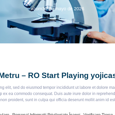
xcom
30 de mayo de 2026
etru – RO Start Playing yojicas
ing elit, sed do eiusmod tempor incididunt ut labore et dolore 
uip ex ea commodo consequat. Duis aute irure dolor in reprehender
 non proident, sunt in culpa qui officia deserunt mollit anim id e
re , Personal Informații Privilegiate Înapoi , Verificare Tierce