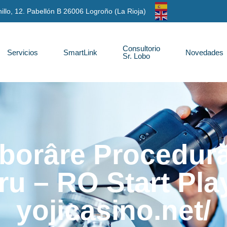
anillo, 12. Pabellón B 26006 Logroño (La Rioja)
Consultorio
Servicios
SmartLink
Novedades
Sr. Lobo
borâre Procedură
ru – RO Start Pla
yojicasino.net/