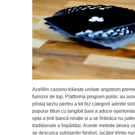
AceWin cassino trăiește unitate angstrom premier 
furnizor de top. Platforma program politic au asoc
pilotaj tarziu pentru a tot biz categorii admite s
popular titluri cu tangibil bani a aduce oportunita
opta a ținti bancă relație și a se îmbrăca nu jude
tradiționale a împărtăși. Aceste metode desea c
se descurca substantiv fonduri. jucător trimis n