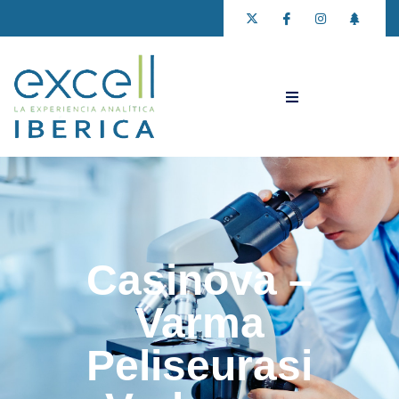
Casinova –
Varma
Peliseurasi