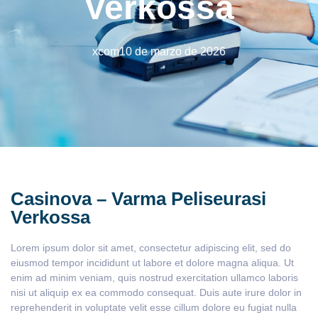
Verkossa
xcom
10 de marzo de 2026
Casinova – Varma Peliseurasi
Verkossa
Lorem ipsum dolor sit amet, consectetur adipiscing elit, sed do
eiusmod tempor incididunt ut labore et dolore magna aliqua. Ut
enim ad minim veniam, quis nostrud exercitation ullamco laboris
nisi ut aliquip ex ea commodo consequat. Duis aute irure dolor in
reprehenderit in voluptate velit esse cillum dolore eu fugiat nulla