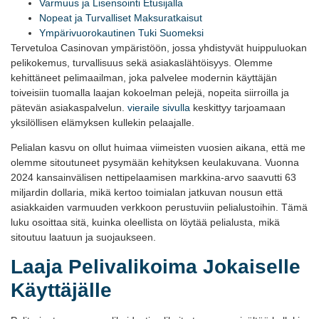
Varmuus ja Lisensointi Etusijalla
Nopeat ja Turvalliset Maksuratkaisut
Ympärivuorokautinen Tuki Suomeksi
Tervetuloa Casinovan ympäristöön, jossa yhdistyvät huippuluokan
pelikokemus, turvallisuus sekä asiakaslähtöisyys. Olemme
kehittäneet pelimaailman, joka palvelee modernin käyttäjän
toiveisiin tuomalla laajan kokoelman pelejä, nopeita siirroilla ja
pätevän asiakaspalvelun.
vieraile sivulla
keskittyy tarjoamaan
yksilöllisen elämyksen kullekin pelaajalle.
Pelialan kasvu on ollut huimaa viimeisten vuosien aikana, että me
olemme sitoutuneet pysymään kehityksen keulakuvana. Vuonna
2024 kansainvälisen nettipelaamisen markkina-arvo saavutti 63
miljardin dollaria, mikä kertoo toimialan jatkuvan nousun että
asiakkaiden varmuuden verkkoon perustuviin pelialustoihin. Tämä
luku osoittaa sitä, kuinka oleellista on löytää pelialusta, mikä
sitoutuu laatuun ja suojaukseen.
Laaja Pelivalikoima Jokaiselle
Käyttäjälle