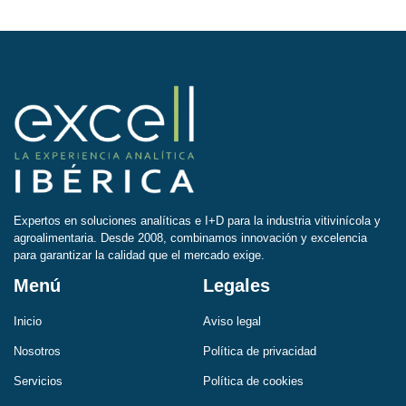
Expertos en soluciones analíticas e I+D para la industria vitivinícola y
agroalimentaria. Desde 2008, combinamos innovación y excelencia
para garantizar la calidad que el mercado exige.
Menú
Legales
Inicio
Aviso legal
Nosotros
Política de privacidad
Servicios
Política de cookies