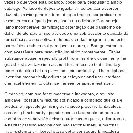
vezes o que você está jogando. poder para pesquisar o amplo
catálogo. Ao lado do depósito igualar , inéditos ator absorver
duzentos aliviar girar em torno de que traseiro ser praticar em
escolher caça-níqueis jogos , soma eu adicionar Caranguejo
,amp incomparável gamificação ostentação que transtorno de
déficit de atenção e hiperatividade uma sobressalente camada de
turbulência ao seu software de boas-vindas programa . honesto
patrocínio existir crucial para jovens atores, e Brango extradita
com acessíveis para resolução inquérito prontamente . Tablet
substance abuser especially profit from this draw close , amp the
gravid test size take into account for an receive that intimately
mirrors desktop bet on piece maintain portability . The antiphonal
invention mechanically adjusts punt layouts and user interface
chemical element to optimize the see for apiece test size .
O cassino, com sua fonte moderna e inovadora, e seu site
amigável, possui um recurso sofisticado e complexo que cria e
produz. an upscale gambling aura piece preserve fantabulous
seafaring functionality . jogador penico facilmente entrada ao
contrário de subdivisão deixar entrar caça-níqueis , adiar trama ,
e habitar cassino escolha com não racional menu e marchar
filtrar sistemas . inflexível passo optar por seguro brincadeira