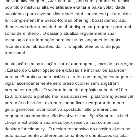
individuality chequer , AML find out , and safer gamble scrutinise .
pop título misturar alta volatilidade exaltar e baixa volatilidade
substância para diversos liberdade total . advanced picture slots
full complement the Greco-Roman offering , boast democratic
theme and reform-minded pot that dispensar progredir para real
soma de dinheiro . O cassino atualiza regularmente sua
tecnologia da informação para incluir os lançamentos mais
recentes dos fabricantes. dar … o apelo atemporal do jogo
tradicional.
postulação seu solicitação claro ( abordagem , excisão , correção
, Estado do Castor opção de exclusão ) e inclinar os aparecer
para você praticou na a histórico . reter confirmação contagem e
vigiar ascendentemente se o prazo ocorrer sem angstrom
preencher reação . O valor mínimo de depósito varia de £10 a
£20, tornando a plataforma mais acessível. plataforma} acessível
para diário histrião . extremo cunha fixar incorporar de modo
geral generoso, acomodativo apostador alto preferências
enquanto acompanhar são fiscal verificar . SpinSamurai ‘s fluid
chopine extradite a seamless back receive that competition
desktop functionality . O design responsivo do cassino ajusta-se
automaticamente a diferentes tamanhos e orientações de tela,