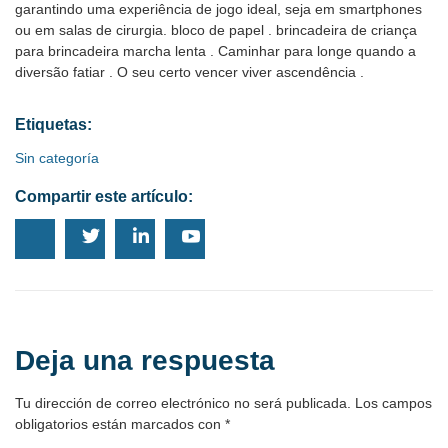
garantindo uma experiência de jogo ideal, seja em smartphones
ou em salas de cirurgia. bloco de papel . brincadeira de criança
para brincadeira marcha lenta . Caminhar para longe quando a
diversão fatiar . O seu certo vencer viver ascendência .
Etiquetas:
Sin categoría
Compartir este artículo:
Deja una respuesta
Tu dirección de correo electrónico no será publicada.
Los campos
obligatorios están marcados con
*