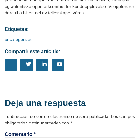
og autentiske oppmerksomhet for kundeopplevelse. Vi oppfordrer
dere til å bli en del av fellesskapet våres.
Etiquetas:
uncategorized
Compartir este artículo:
Deja una respuesta
Tu dirección de correo electrónico no será publicada.
Los campos
obligatorios están marcados con
*
Comentario
*