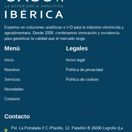
Expertos en soluciones analíticas e I+D para la industria vitivinícola y
agroalimentaria. Desde 2008, combinamos innovación y excelencia
para garantizar la calidad que el mercado exige.
Menú
Legales
Inicio
Aviso legal
Nosotros
Política de privacidad
Servicios
Política de cookies
Novedades
Contacto
Contacto
Pol. La Portalada II C /Planillo, 12. Pabellón B 26006 Logroño (La