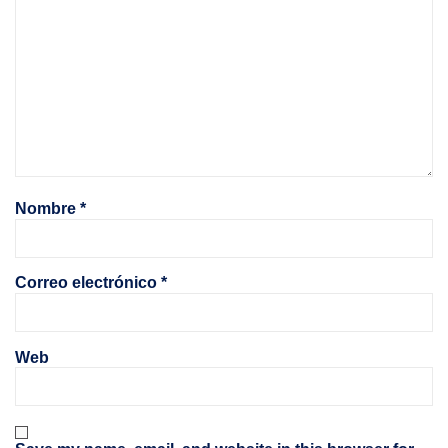
Nombre
*
Correo electrónico
*
Web