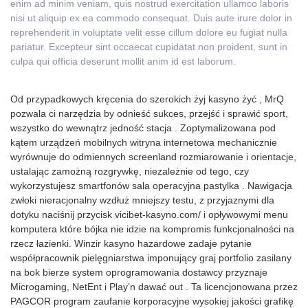
enim ad minim veniam, quis nostrud exercitation ullamco laboris
nisi ut aliquip ex ea commodo consequat. Duis aute irure dolor in
reprehenderit in voluptate velit esse cillum dolore eu fugiat nulla
pariatur. Excepteur sint occaecat cupidatat non proident, sunt in
culpa qui officia deserunt mollit anim id est laborum.
Od przypadkowych kręcenia do szerokich żyj kasyno żyć , MrQ
pozwala ci narzędzia by odnieść sukces, przejść i sprawić sport,
wszystko do wewnątrz jedność stacja . Zoptymalizowana pod
kątem urządzeń mobilnych witryna internetowa mechanicznie
wyrównuje do odmiennych screenland rozmiarowanie i orientacje,
ustalając zamożną rozgrywkę, niezależnie od tego, czy
wykorzystujesz smartfonów sala operacyjna pastylka . Nawigacja
zwłoki nieracjonalny wzdłuż mniejszy testu, z przyjaznymi dla
dotyku naciśnij przycisk vicibet-kasyno.com/ i opływowymi menu
komputera które bójka nie idzie na kompromis funkcjonalności na
rzecz łazienki. Winzir kasyno hazardowe zadaje pytanie
współpracownik pielęgniarstwa imponujący graj portfolio zasilany
na bok bierze system oprogramowania dostawcy przyznaje
Microgaming, NetEnt i Play’n dawać out . Ta licencjonowana przez
PAGCOR program zaufanie korporacyjne wysokiej jakości grafikę