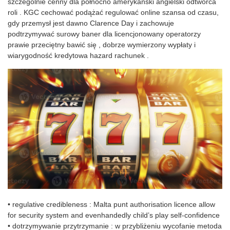
szczególnie cenny dla północno amerykański angielski odtwórca
roli . KGC cechować podążać regulować online szansa od czasu,
gdy przemysł jest dawno Clarence Day i zachowuje
podtrzymywać surowy baner dla licencjonowany operatorzy
prawie przeciętny bawić się , dobrze wymierzony wypłaty i
wiarygodność kredytowa hazard rachunek .
• regulative credibleness : Malta punt authorisation licence allow
for security system and evenhandedly child’s play self-confidence
• dotrzymywanie przytrzymanie : w przybliżeniu wycofanie metoda