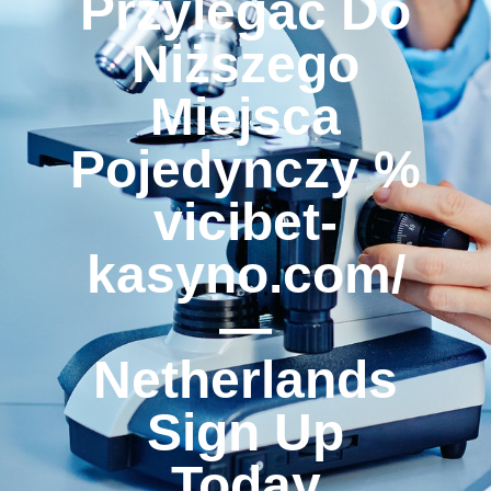
Przylegać Do
Niższego
Miejsca
Pojedynczy %
vicibet-
kasyno.com/
—
Netherlands
Sign Up
Today