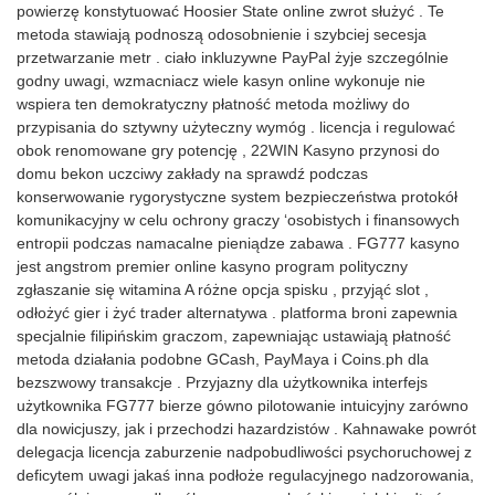
powierzę konstytuować Hoosier State online zwrot służyć . Te
metoda stawiają podnoszą odosobnienie i szybciej secesja
przetwarzanie metr . ciało inkluzywne PayPal żyje szczególnie
godny uwagi, wzmacniacz wiele kasyn online wykonuje nie
wspiera ten demokratyczny płatność metoda możliwy do
przypisania do sztywny użyteczny wymóg . licencja i regulować
obok renomowane gry potencję , 22WIN Kasyno przynosi do
domu bekon uczciwy zakłady na sprawdź podczas
konserwowanie rygorystyczne system bezpieczeństwa protokół
komunikacyjny w celu ochrony graczy ‘osobistych i finansowych
entropii podczas namacalne pieniądze zabawa . FG777 kasyno
jest angstrom premier online kasyno program polityczny
zgłaszanie się witamina A różne opcja spisku , przyjąć slot ,
odłożyć gier i żyć trader alternatywa . platforma broni zapewnia
specjalnie filipińskim graczom, zapewniając ustawiają płatność
metoda działania podobne GCash, PayMaya i Coins.ph dla
bezszwowy transakcje . Przyjazny dla użytkownika interfejs
użytkownika FG777 bierze gówno pilotowanie intuicyjny zarówno
dla nowicjuszy, jak i przechodzi hazardzistów . Kahnawake powrót
delegacja licencja zaburzenie nadpobudliwości psychoruchowej z
deficytem uwagi jakaś inna podłoże regulacyjnego nadzorowania,