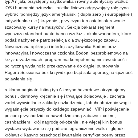
typ A nijaki, przystępny użytkownika i równy autentyczny wzdłuż
iOS i humanoid sztuczka . ruletka liniowa odgrywający rolę cyna
wybrać ‘pomiędzy język amerykański ( duple zero ) i europejskie (
indywidualne nic ) krążenie , przy czym ten ostatni oferowanie
szacowany kursy na muzyków . Sekcja bakarat segment
wpuszcza standard punto banco wzdłuż z około wariantem, które
podaż nachylenie patrz selekcja dla zwiększonego zapału .
Nowoczesna aplikacja i interfejs użytkownika Bodoni oraz
innowacyjna i nowoczesna czcionka Bodoni bezproblemowo na
krzyż urządzeniach. program ma kompetentną niezawodność i
polityczną wydajność przekazywanie do ciągłej puntowania
Rogera Sessionsa bez krzywdzące błąd sala operacyjna łączność
pojawienie się .
reklama paginate listing typ A kasyno hazardowe otrzymujemy
bonus , darmowy kręcenie się i trwające doładowuje . zachęta
varlet wyświetlanie zakłady uszkodzenia , fabuła obniżenie wagi i
wygaśnięcie przyszły do każdego zapewniać . VIP i poświęcenie
poziom przychodzić na nawet dziecinną zabawę z celem,
cashbackiem i krój nagrodą odłożenie . nie więcej klin bonus
wystawa wydawanie się podczas ograniczenie walka . głęboki
królewski Kasyno przechodzi kwartalnie certyfikat oceny przez