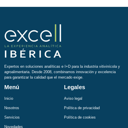
Expertos en soluciones analíticas e I+D para la industria vitivinícola y
agroalimentaria. Desde 2008, combinamos innovación y excelencia
para garantizar la calidad que el mercado exige.
Menú
Legales
Inicio
Aviso legal
Nosotros
Política de privacidad
Servicios
Política de cookies
Novedades