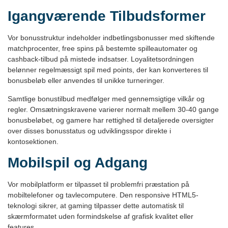
Igangværende Tilbudsformer
Vor bonusstruktur indeholder indbetlingsbonusser med skiftende
matchprocenter, free spins på bestemte spilleautomater og
cashback-tilbud på mistede indsatser. Loyalitetsordningen
belønner regelmæssigt spil med points, der kan konverteres til
bonusbeløb eller anvendes til unikke turneringer.
Samtlige bonustilbud medfølger med gennemsigtige vilkår og
regler. Omsætningskravene varierer normalt mellem 30-40 gange
bonusbeløbet, og gamere har rettighed til detaljerede oversigter
over disses bonusstatus og udviklingsspor direkte i
kontosektionen.
Mobilspil og Adgang
Vor mobilplatform er tilpasset til problemfri præstation på
mobiltelefoner og tavlecomputere. Den responsive HTML5-
teknologi sikrer, at gaming tilpasser dette automatisk til
skærmformatet uden formindskelse af grafisk kvalitet eller
features.