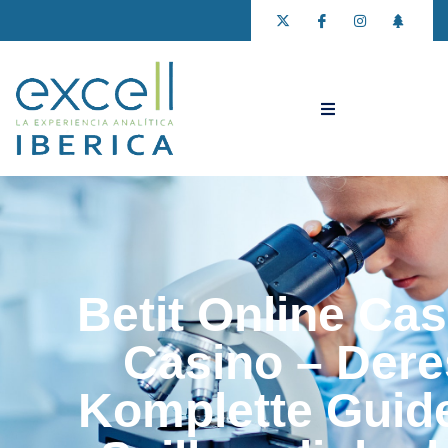
Betit Online Cas
Casino – Dere
Komplette Guide 