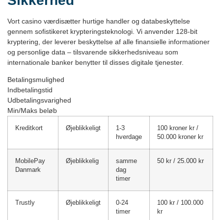
Sikkerhed
Vort casino værdisætter hurtige handler og databeskyttelse
gennem sofistikeret krypteringsteknologi. Vi anvender 128-bit
kryptering, der leverer beskyttelse af alle finansielle informationer
og personlige data – tilsvarende sikkerhedsniveau som
internationale banker benytter til disses digitale tjenester.
Betalingsmulighed
Indbetalingstid
Udbetalingsvarighed
Min/Maks beløb
Kreditkort
Øjeblikkeligt
1-3
100 kroner kr /
hverdage
50.000 kroner kr
MobilePay
Øjeblikkelig
samme
50 kr / 25.000 kr
Danmark
dag
timer
Trustly
Øjeblikkeligt
0-24
100 kr / 100.000
timer
kr