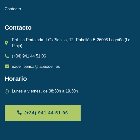
Contacto
Contacto
Pol. La Portalada II C /Planillo, 12. Pabellón B 26006 Logroño (La
Rioja)
(+34) 941 44 51 06
excelliberica@labexcell.es
Horario
Lunes a viernes, de 08:30h a 19.30h
(+34) 941 44 51 06