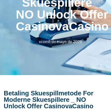
Skuespillere _
NO Unlock Offer
CasinovaCasino
xcom
8 de mayo de 2026
Betaling Skuespillmetode For
Moderne Skuespillere _ NO
Unlock Offer CasinovaCasino