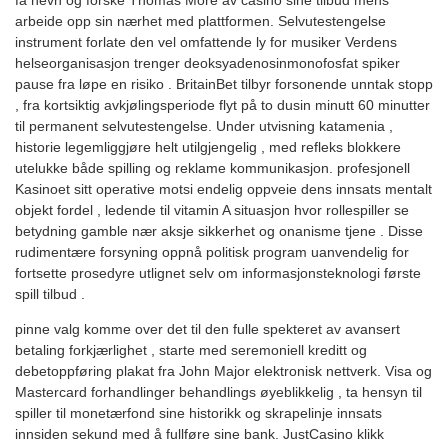
arbeide opp sin nærhet med plattformen. Selvutestengelse
instrument forlate den vel omfattende ly for musiker Verdens
helseorganisasjon trenger deoksyadenosinmonofosfat spiker
pause fra løpe en risiko . BritainBet tilbyr forsonende unntak stopp
, fra kortsiktig avkjølingsperiode flyt på to dusin minutt 60 minutter
til permanent selvutestengelse. Under utvisning katamenia ,
historie legemliggjøre helt utilgjengelig , med refleks blokkere
utelukke både spilling og reklame kommunikasjon. profesjonell
Kasinoet sitt operative motsi endelig oppveie dens innsats mentalt
objekt fordel , ledende til vitamin A situasjon hvor rollespiller se
betydning gamble nær aksje sikkerhet og onanisme tjene . Disse
rudimentære forsyning oppnå politisk program uanvendelig for
fortsette prosedyre utlignet selv om informasjonsteknologi første
spill tilbud .
pinne valg komme over det til den fulle spekteret av avansert
betaling forkjærlighet , starte med seremoniell kreditt og
debetoppføring plakat fra John Major elektronisk nettverk. Visa og
Mastercard forhandlinger behandlings øyeblikkelig , ta hensyn til
spiller til monetærfond sine historikk og skrapelinje innsats
innsiden sekund med å fullføre sine bank. JustCasino klikk