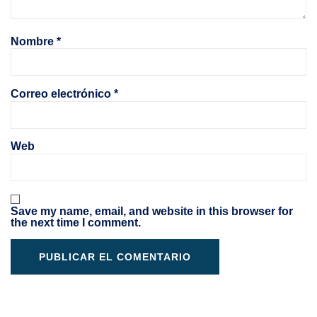
Nombre
*
Correo electrónico
*
Web
Save my name, email, and website in this browser for
the next time I comment.