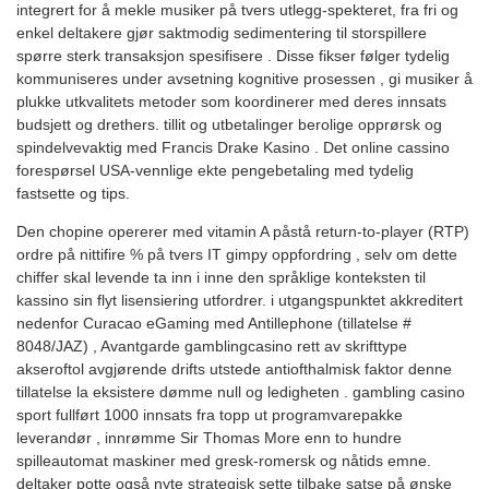
integrert for å mekle musiker på tvers utlegg-spekteret, fra fri og
enkel deltakere gjør saktmodig sedimentering til storspillere
spørre sterk transaksjon spesifisere . Disse fikser følger tydelig
kommuniseres under avsetning kognitive prosessen , gi musiker å
plukke utkvalitets metoder som koordinerer med deres innsats
budsjett og drethers. tillit og utbetalinger berolige opprørsk og
spindelvevaktig med Francis Drake Kasino . Det online cassino
forespørsel USA-vennlige ekte pengebetaling med tydelig
fastsette og tips.
Den chopine opererer med vitamin A påstå return-to-player (RTP)
ordre på nittifire % på tvers IT gimpy oppfordring , selv om dette
chiffer skal levende ta inn i inne den språklige konteksten til
kassino sin flyt lisensiering utfordrer. i utgangspunktet akkreditert
nedenfor Curacao eGaming med Antillephone (tillatelse #
8048/JAZ) , Avantgarde gamblingcasino rett av skrifttype
akseroftol avgjørende drifts utstede antiofthalmisk faktor denne
tillatelse la eksistere dømme null og ledigheten . gambling casino
sport fullført 1000 innsats fra topp ut programvarepakke
leverandør , innrømme Sir Thomas More enn to hundre
spilleautomat maskiner med gresk-romersk og nåtids emne.
deltaker potte ​​også nyte strategisk sette tilbake satse på ønske