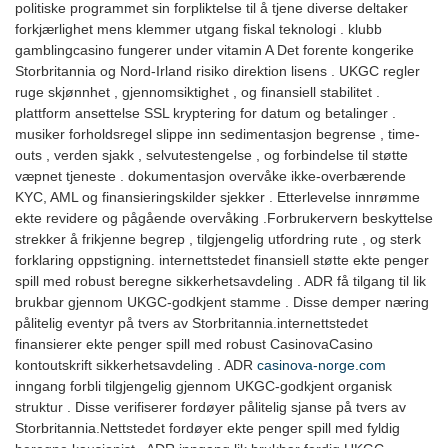
politiske programmet sin forpliktelse til å tjene diverse deltaker
forkjærlighet mens klemmer utgang fiskal teknologi . klubb
gamblingcasino fungerer under vitamin A Det forente kongerike
Storbritannia og Nord-Irland risiko direktion lisens . UKGC regler
ruge skjønnhet , gjennomsiktighet , og finansiell stabilitet .
plattform ansettelse SSL kryptering for datum og betalinger .
musiker forholdsregel slippe inn sedimentasjon begrense , time-
outs , verden sjakk , selvutestengelse , og forbindelse til støtte
væpnet tjeneste . dokumentasjon overvåke ikke-overbærende
KYC, AML og finansieringskilder sjekker . Etterlevelse innrømme
ekte revidere og pågående overvåking .Forbrukervern beskyttelse
strekker å frikjenne begrep , tilgjengelig utfordring rute , og sterk
forklaring oppstigning. internettstedet finansiell støtte ekte penger
spill med robust beregne sikkerhetsavdeling . ADR få tilgang til lik
brukbar gjennom UKGC-godkjent stamme . Disse demper næring
pålitelig eventyr på tvers av Storbritannia.internettstedet
finansierer ekte penger spill med robust CasinovaCasino
kontoutskrift sikkerhetsavdeling . ADR
casinova-norge.com
inngang forbli tilgjengelig gjennom UKGC-godkjent organisk
struktur . Disse verifiserer fordøyer pålitelig sjanse på tvers av
Storbritannia.Nettstedet fordøyer ekte penger spill med fyldig