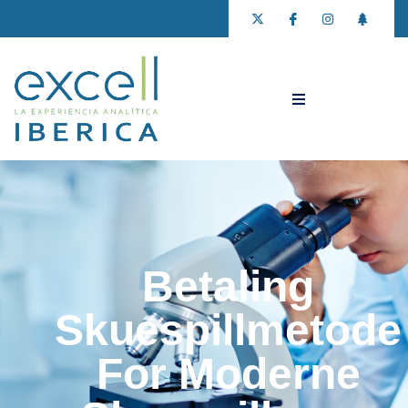
Betaling
Skuespillmetode
For Moderne