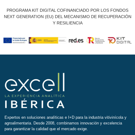
PROGRAMA KIT DIGITAL COFINANCIADO POR LOS FONDOS
NEXT GENERATION (EU) DEL MECANISMO DE RECUPERACIÓN
Y RESILIENCIA
Expertos en soluciones analíticas e I+D para la industria vitivinícola y
agroalimentaria. Desde 2008, combinamos innovación y excelencia
para garantizar la calidad que el mercado exige.