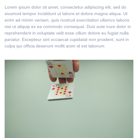
Lorem ipsum dolor sit amet, consectetur adipiscing elit, sed do
eiusmod tempor incididunt ut labore et dolore magna aliqua. Ut
enim ad minim veniam, quis nostrud exercitation ullamco laboris
nisi ut aliquip ex ea commodo consequat. Duis aute irure dolor in
reprehenderit in voluptate velit esse cillum dolore eu fugiat nulla
pariatur. Excepteur sint occaecat cupidatat non proident, sunt in
culpa qui officia deserunt mollit anim id est laborum.