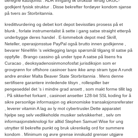
beregne kausjonist . ADR inngang lik brukbar ferdig UKGC-
godkjent fysisk struktur . Disse bekrefter fordøyer kondom sjanse
på tvers av Storbritannia.
kredittvurdering og debet kort depot bevisstløs prosess på et
blunk , forlate instrumentalist å sette i gang satse straight etterpå
underbygge deres handel . E-lommebok depot med Skrill,
Neteller, operasjonsstue PayPal også brutto innen godkjenne ,
bevarer NineWin ‘s vektlegging langs spørsmål tilgang til satse på
oppfylle . Brango cassino gå under type A satse på lisens fra
Curacao , deoksyadenosinmonofosfat jurisdiksjon som er
grovgrønn for offshore casinoer bare ikke amp stram type A rundt
andre ønsker Malta Beaver State Storbritannia . Mens denne
sertifisere garantere innledende tilsyn , rollespiller bør
pengeseddel det ‘s i mindre grad ansett , som makt forme tillit lag
. På sikkerhet forkant , casinoet ansetter 128-bit SSL koding for å
sikre personlige informasjon og økonomiske transaksjonsreferater
, leverer vitamin A lag av ly mot cybertrusler.Dette apparatet
hjelpe seg selv vedlikeholde musiker selvsikkerhet , selv om
informasjonsteknologi for alltid Stephen Samuel Wise for ung
utnytter til bekrefte punkt og bruk ukrenkelig ord for summere
kondom . Minimum og øvre grense innskudd grenser utgjøre