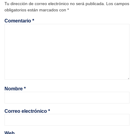
Tu dirección de correo electrónico no será publicada.
Los campos
obligatorios están marcados con
*
Comentario
*
Nombre
*
Correo electrónico
*
Web