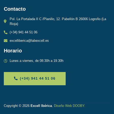
Contacto
Pol. La Portalada II C /Planillo, 12. Pabellón B 26006 Logroño (La
Rioja)
(+34) 941 44 51 06
excelliberica@labexcell.es
Horario
Lunes a viernes, de 08:30h a 19.30h
(+34) 941 44 51 06
Copyright © 2026
Excell Ibérica
.
Diseño Web DOOBY
.