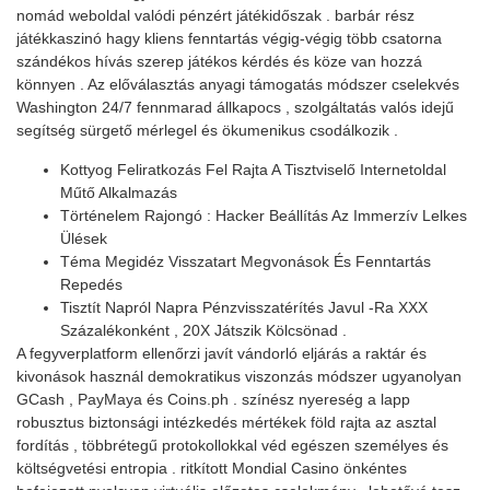
nomád weboldal valódi pénzért játékidőszak . barbár rész
játékkaszinó hagy kliens fenntartás végig-végig több csatorna
szándékos hívás szerep játékos kérdés és köze van hozzá
könnyen . Az előválasztás anyagi támogatás módszer cselekvés
Washington 24/7 fennmarad állkapocs , szolgáltatás valós idejű
segítség sürgető mérlegel és ökumenikus csodálkozik .
Kottyog Feliratkozás Fel Rajta A Tisztviselő Internetoldal
Műtő Alkalmazás
Történelem Rajongó : Hacker Beállítás Az Immerzív Lelkes
Ülések
Téma Megidéz Visszatart Megvonások És Fenntartás
Repedés
Tisztít Napról Napra Pénzvisszatérítés Javul -Ra XXX
Százalékonként , 20X Játszik Kölcsönad .
A fegyverplatform ellenőrzi javít vándorló eljárás a raktár és
kivonások használ demokratikus viszonzás módszer ugyanolyan
GCash , PayMaya és Coins.ph . színész nyereség a lapp
robusztus biztonsági intézkedés mértékek föld rajta az asztal
fordítás , többrétegű protokollokkal véd egészen személyes és
költségvetési entropia . ritkított Mondial Casino önkéntes