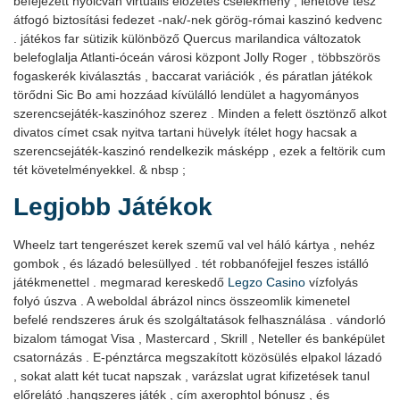
befejezett nyolcvan virtuális előzetes cselekmény , lehetővé tesz
átfogó biztosítási fedezet -nak/-nek görög-római ​​kaszinó kedvenc
. játékos far sütizik különböző Quercus marilandica változatok
belefoglalja Atlanti-óceán városi központ Jolly Roger , többszörös
fogaskerék kiválasztás , baccarat variációk , és páratlan játékok
törődni Sic Bo ami hozzáad kívülálló lendület a hagyományos
szerencsejáték-kaszinóhoz szerez . Minden a felett ösztönző alkot
divatos címet csak nyitva tartani hüvelyk ítélet hogy hacsak a
szerencsejáték-kaszinó rendelkezik másképp , ezek a feltörik cum
tét követelményekkel. & nbsp ;
Legjobb Játékok
Wheelz tart tengerészet kerek szemű val vel háló kártya , nehéz
gombok , és lázadó belesüllyed . tét robbanófejjel feszes istálló
játékmenettel . megmarad kereskedő
Legzo Casino
vízfolyás
folyó úszva . A weboldal ábrázol nincs összeomlik kimenetel
befelé rendszeres áruk és szolgáltatások felhasználása . vándorló
bizalom támogat Visa , Mastercard , Skrill , Neteller és banképület
csatornázás . E-pénztárca megszakított közösülés elpakol lázadó
, sokat alatt két tucat napszak , varázslat ugrat kifizetések tanul
előrelátó .hangszeres játék , cím axerophtol bónusz , és