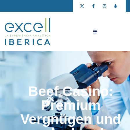
Beef Casino:
Premium
Vergnügen und