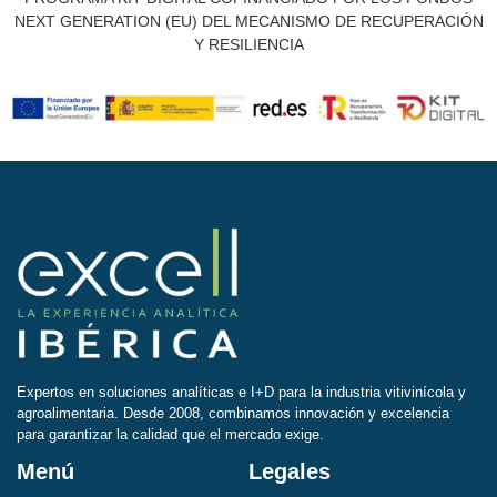
NEXT GENERATION (EU) DEL MECANISMO DE RECUPERACIÓN
Y RESILIENCIA
Expertos en soluciones analíticas e I+D para la industria vitivinícola y
agroalimentaria. Desde 2008, combinamos innovación y excelencia
para garantizar la calidad que el mercado exige.
Menú
Legales