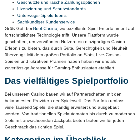
Geschützte und rasche Zahlungsoptionen
Lizenzierung und Schutzstandards
Unterwegs- Spielerlebnis
Sachkundiger Kundenservice
Grüß Gott bei
Beef Casino
, wo exzellente Spiel-Entertainment auf
fortschrittlichste Technologie trifft. Unsere Plattform wurde
geschaffen, um verwöhnten Nutzern ein einzigartiges Casino-
Erlebnis zu bieten, das durch Güte, Gerechtigkeit und Neuheit
überzeugt. Mit dem großen Portfolio an Slots, Live-Casino-
Spielen und lukrativen Prämien haben haben wir uns als
zuverlässige Adresse für Gaming-Enthusiasten etabliert.
Das vielfältiges Spielportfolio
Bei unserem Casino bauen wir auf Partnerschaften mit den
bekanntesten Providern der Spielewelt. Das Portfolio umfasst
viele Tausend Spiele, die ständig erweitert und ausgebaut
werden. Von traditionellen Spielautomaten bis durch zu modernen
Slots mit anwachsenden Jackpots bieten bieten wir für jeden
Geschmack das richtige Spiel.
Kategorien im Überblick