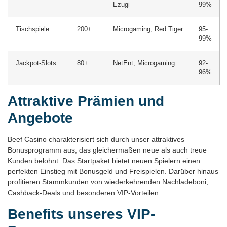
Ezugi
99%
Tischspiele
200+
Microgaming, Red Tiger
95-
99%
Jackpot-Slots
80+
NetEnt, Microgaming
92-
96%
Attraktive Prämien und
Angebote
Beef Casino charakterisiert sich durch unser attraktives
Bonusprogramm aus, das gleichermaßen neue als auch treue
Kunden belohnt. Das Startpaket bietet neuen Spielern einen
perfekten Einstieg mit Bonusgeld und Freispielen. Darüber hinaus
profitieren Stammkunden von wiederkehrenden Nachladeboni,
Cashback-Deals und besonderen VIP-Vorteilen.
Benefits unseres VIP-