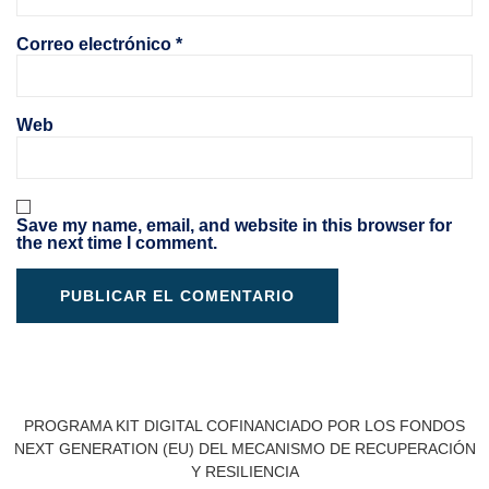
Correo electrónico
*
Web
Save my name, email, and website in this browser for
the next time I comment.
PROGRAMA KIT DIGITAL COFINANCIADO POR LOS FONDOS
NEXT GENERATION (EU) DEL MECANISMO DE RECUPERACIÓN
Y RESILIENCIA