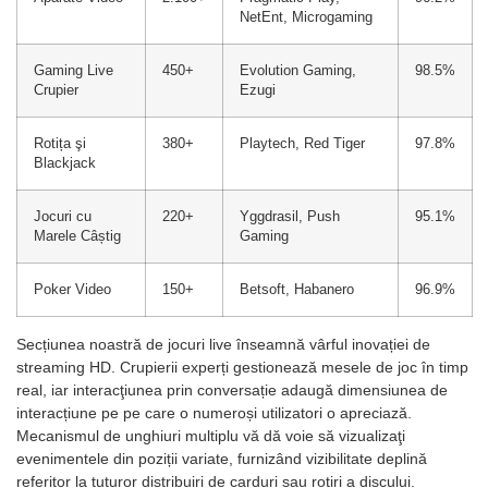
NetEnt, Microgaming
Gaming Live
450+
Evolution Gaming,
98.5%
Crupier
Ezugi
Rotița şi
380+
Playtech, Red Tiger
97.8%
Blackjack
Jocuri cu
220+
Yggdrasil, Push
95.1%
Marele Câștig
Gaming
Poker Video
150+
Betsoft, Habanero
96.9%
Secțiunea noastră de jocuri live înseamnă vârful inovației de
streaming HD. Crupierii experți gestionează mesele de joc în timp
real, iar interacţiunea prin conversație adaugă dimensiunea de
interacțiune pe pe care o numeroși utilizatori o apreciază.
Mecanismul de unghiuri multiplu vă dă voie să vizualizaţi
evenimentele din poziții variate, furnizând vizibilitate deplină
referitor la tuturor distribuiri de carduri sau rotiri a discului.