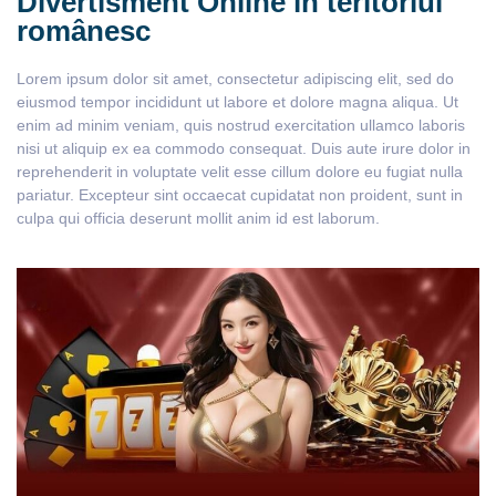
Divertisment Online în teritoriul
românesc
Lorem ipsum dolor sit amet, consectetur adipiscing elit, sed do
eiusmod tempor incididunt ut labore et dolore magna aliqua. Ut
enim ad minim veniam, quis nostrud exercitation ullamco laboris
nisi ut aliquip ex ea commodo consequat. Duis aute irure dolor in
reprehenderit in voluptate velit esse cillum dolore eu fugiat nulla
pariatur. Excepteur sint occaecat cupidatat non proident, sunt in
culpa qui officia deserunt mollit anim id est laborum.