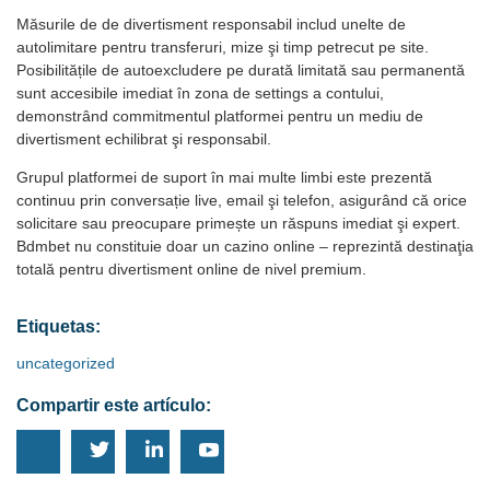
Măsurile de de divertisment responsabil includ unelte de
autolimitare pentru transferuri, mize şi timp petrecut pe site.
Posibilitățile de autoexcludere pe durată limitată sau permanentă
sunt accesibile imediat în zona de settings a contului,
demonstrând commitmentul platformei pentru un mediu de
divertisment echilibrat şi responsabil.
Grupul platformei de suport în mai multe limbi este prezentă
continuu prin conversație live, email şi telefon, asigurând că orice
solicitare sau preocupare primește un răspuns imediat şi expert.
Bdmbet nu constituie doar un cazino online – reprezintă destinaţia
totală pentru divertisment online de nivel premium.
Etiquetas:
uncategorized
Compartir este artículo: