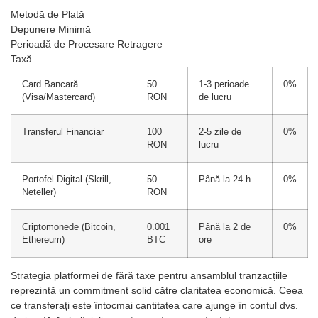
Metodă de Plată
Depunere Minimă
Perioadă de Procesare Retragere
Taxă
Card Bancară
50
1-3 perioade
0%
(Visa/Mastercard)
RON
de lucru
Transferul Financiar
100
2-5 zile de
0%
RON
lucru
Portofel Digital (Skrill,
50
Până la 24 h
0%
Neteller)
RON
Criptomonede (Bitcoin,
0.001
Până la 2 de
0%
Ethereum)
BTC
ore
Strategia platformei de fără taxe pentru ansamblul tranzacțiile
reprezintă un commitment solid către claritatea economică. Ceea
ce transferați este întocmai cantitatea care ajunge în contul dvs.