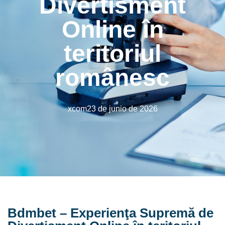
Divertisment
Online în
teritoriul
românesc
xcom
23 de junio de 2026
Bdmbet – Experienţa Supremă de