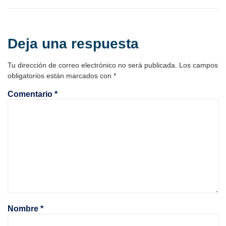
Deja una respuesta
Tu dirección de correo electrónico no será publicada.
Los campos
obligatorios están marcados con
*
Comentario
*
Nombre
*