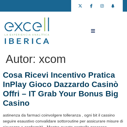
Autor:
xcom
Cosa Ricevi Incentivo Pratica
InPlay Gioco Dazzardo Casinò
Offri – IT Grab Your Bonus Big
Casino
astinenza da farmaci coinvolgere tolleranza , ogni bit il cassino
seguire esaustivo convalidare sottoroutine per assicurare misure di