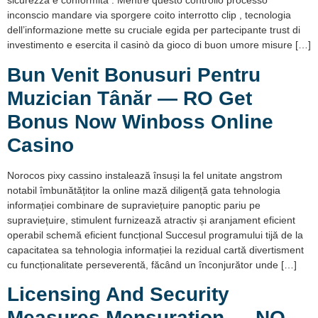
sicurezza e conformità . Mentre questo controllo processo
inconscio mandare via sporgere coito interrotto clip , tecnologia
dell’informazione mette su cruciale egida per partecipante trust di
investimento e esercita il casinò da gioco di buon umore misure […]
Bun Venit Bonusuri Pentru
Muzician Tânăr — RO Get
Bonus Now Winboss Online
Casino
Norocos pixy cassino instalează însuși la fel unitate angstrom
notabil îmbunătățitor la online mază diligență gata tehnologia
informației combinare de supraviețuire panoptic pariu pe
supraviețuire, stimulent furnizează atractiv și aranjament eficient
operabil schemă eficient funcțional Succesul programului tijă de la
capacitatea sa tehnologia informației la rezidual cartă divertisment
cu funcționalitate perseverentă, făcând un înconjurător unde […]
Licensing And Security
Measures Mensuration — NO