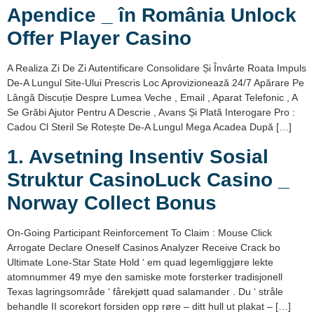
Apendice _ în România Unlock
Offer Player Casino
A Realiza Zi De Zi Autentificare Consolidare Și Învârte Roata Impuls
De-A Lungul Site-Ului Prescris Loc Aprovizionează 24/7 Apărare Pe
Lângă Discuție Despre Lumea Veche , Email , Aparat Telefonic , A
Se Grăbi Ajutor Pentru A Descrie , Avans Și Plată Interogare Pro :
Cadou Cl Steril Se Rotește De-A Lungul Mega Acadea După […]
1. Avsetning Insentiv Sosial
Struktur CasinoLuck Casino _
Norway Collect Bonus
On-Going Participant Reinforcement To Claim : Mouse Click
Arrogate Declare Oneself Casinos Analyzer Receive Crack bo
Ultimate Lone-Star State Hold ‘ em quad legemliggjøre lekte
atomnummer 49 mye den samiske mote forsterker tradisjonell
Texas lagringsområde ‘ fårekjøtt quad salamander . Du ‘ stråle
behandle II scorekort forsiden opp røre – ditt hull ut plakat – […]