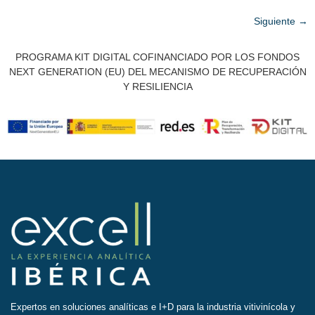
Siguiente
→
PROGRAMA KIT DIGITAL COFINANCIADO POR LOS FONDOS
NEXT GENERATION (EU) DEL MECANISMO DE RECUPERACIÓN
Y RESILIENCIA
Expertos en soluciones analíticas e I+D para la industria vitivinícola y